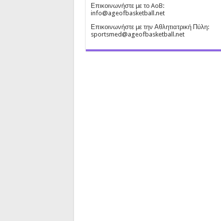
Επικοινωνήστε με το AoB:
info@ageofbasketball.net
Επικοινωνήστε με την Αθλητιατρική Πύλη:
sportsmed@ageofbasketball.net