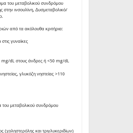
υμα του μεταβολικού συνδρόμου
ς στην ινσουλίνη, Δυσμεταβολικό/
ο.
ριών από τα ακόλουθα κριτήρια:
 στις γυναίκες
 mg/dL στους άνδρες ή <50 mg/dL
νηστείας, γλυκόζη νηστείας >110
α του μεταβολικού συνδρόμου
ος (χοληστερόλης και τριγλυκεριδίων)