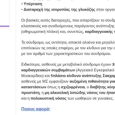
•
Υπέρταση
•
Διαταραχή της ισοροπίας της γλυκόζης
στον οργα
Οι βασικές αυτές διαταραχές, που απαρτίζουν το σύνδ
κλασσικούς και αναδυόμενους παράγοντες ανάπτυξης
(αθηρωματική πλάκα) και, συνεπώς,
καρδιαγγειακής 
Το σύνδρομο, ως οντότητα, αποκτά ολοένα και μεγαλ
επιπλοκών τις οποίες επιφέρει, με τον κίνδυνο για τη
με τον αριθμό των χαρακτηριστικών του συνδρόμου.
Ειδικότερα, ασθενείς με μεταβολικό σύνδρομο έχουν
3
καρδιαγγειακών συμβαμάτων
(Αγγειακό Εγκεφαλικό
Μυοκαρδίου) και
5πλάσιο κίνδυνο ανάπτυξης Σακχα
ασθενείς με ΜΣ εμφανίζουν
αυξημένη πιθανότητα γι
καταστάσεων
όπως η
σχιζοφρένεια
, ο
διαβήτης κύη
προστάτη
, η
μη αλκοολική λιπώδης νόσος του ήπα
και η
πολυκυστική νόσος
των ωοθηκών σε γυναίκες.
Ποιους αφορά;