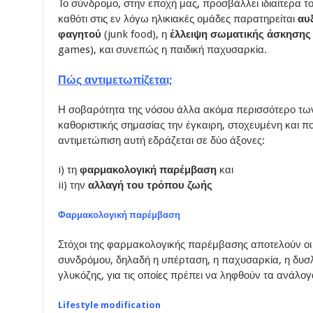
Το σύνδρομο, στην εποχή μας, προσβάλλει ιδιαίτερα το
καθότι στις εν λόγω ηλικιακές ομάδες παρατηρείται
αυ
φαγητού
(junk food), η
έλλειψη σωματικής άσκηση
games), και συνεπώς η παιδική παχυσαρκία.
Πώς αντιμετωπίζεται;
Η σοβαρότητα της νόσου άλλα ακόμα περισσότερο των
καθοριστικής σημασίας την έγκαιρη, στοχευμένη και π
αντιμετώπιση αυτή εδράζεται σε δύο άξονες:
i) τη
φαρμακολογική παρέμβαση
και
ii) την
αλλαγή του τρόπου ζωής
Φαρμακολογική παρέμβαση
Στόχοι της φαρμακολογικής παρέμβασης αποτελούν οι 
συνδρόμου, δηλαδή η υπέρταση, η παχυσαρκία, η δυσλι
γλυκόζης, για τις οποίες πρέπει να ληφθούν τα ανάλο
Lifestyle modification