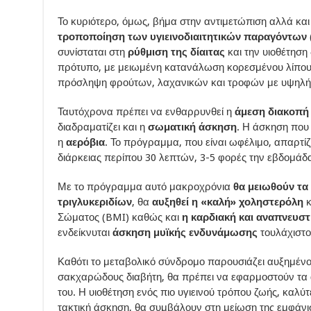
Το κυριότερο, όμως, βήμα στην αντιμετώπιση αλλά κα
τροποποίηση των υγιεινοδιαιτητικών παραγόντων
συνίσταται στη
ρύθμιση της δίαιτας
και την υιοθέτησ
πρότυπο, με μειωμένη κατανάλωση κορεσμένου λίπου
πρόσληψη φρούτων, λαχανικών και τροφών με υψηλή πε
Ταυτόχρονα πρέπει να ενθαρρυνθεί η
άμεση διακοπή
διαδραματίζει και η
σωματική άσκηση
. Η άσκηση που 
η
αερόβια
. Το πρόγραμμα, που είναι ωφέλιμο, απαρτί
διάρκειας περίπου 30 λεπτών, 3-5 φορές την εβδομάδ
Με το πρόγραμμα αυτό μακροχρόνια
θα μειωθούν τα
τριγλυκεριδίων
, θα
αυξηθεί η «καλή» χοληστερόλη
κ
Σώματος (BMI) καθώς και
η καρδιακή και αναπνευστ
ενδείκνυται
άσκηση μυϊκής ενδυνάμωσης
τουλάχιστο
Καθότι το μεταβολικό σύνδρομο παρουσιάζει αυξημένο
σακχαρώδους διαβήτη, θα πρέπει να εφαρμοστούν τα 
του. Η υιοθέτηση ενός πιο υγιεινού τρόπου ζωής, καλ
τακτική άσκηση, θα συμβάλουν στη μείωση της εμφάνι