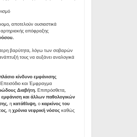
νισμό
ρομο, αποτελούν ουσιαστικά
 αρτηριακής απόφραξης
νόσου.
ύτερη βαρύτητα, λόγω των σοβαρών
ν ανάπτυξή τους να αυξάνει αναλογικά
πλάσιο κίνδυνο εμφάνισης
 Επεισόδιο και Έμφραγμα
ρώδους Διαβήτη.
Επιπρόσθετα,
α εμφάνιση και άλλων παθολογικών
σης
, η
κατάθλιψη
, ο
καρκίνος του
τος
, η
χρόνια νεφρική νόσος
καθώς