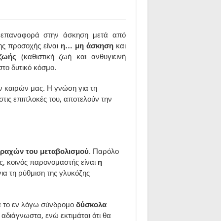
ν επαναφορά στην άσκηση μετά από
ης προσοχής είναι
η… μη άσκηση
και
ζωής
(καθιστική ζωή και ανθυγιεινή
στο δυτικό κόσμο.
ν καιρών μας. Η γνώση για τη
τις επιπλοκές του, αποτελούν την
αραχών του μεταβολισμού
. Παρόλο
ς, κοινός παρονομαστής είναι
η
για τη ρύθμιση της γλυκόζης
 το εν λόγω σύνδρομο
δύσκολα
αδιάγνωστα, ενώ εκτιμάται ότι θα