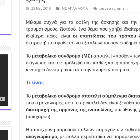
25 May 2016
ΜΕ ΑΠΛΑ ΛΟΓΙΑ
Leave a comment
Μιλάμε συχνά για τα οφέλη της άσκησης και τη
τραυματισμούς. Ωστόσο, ένα θέμα που χρήζει ιδιαίτερ
ιδιαίτερα ποιες είναι
οι επιπτώσεις του τρόπου 
διατροφή) που φαίνεται να εξαπλώνεται σαν επιδημία 
Το
μεταβολικό σύνδρομο (ΜΣ)
αποτελεί «προϊόν» τω
διάγνωση και την πρόληψή του, καθώς και η προσοχή σ
κινητήριο δύναμη πίσω από την αντιμετώπισή του.
Τι είναι;
Το
μεταβολικό σύνδρομο αποτελεί σύμπλεγμα διατ
που ο μηχανισμός που το προκαλεί δεν είναι ξεκάθαρο
διαταραχή της ορμόνης της ινσουλίνης
, υπεύθυνης 
(σακχάρου).
Η ταυτόχρονη παρουσία πολλών παραγόντων καθιστά
αναγνωρίσιμο
, με πολλά περιστατικά να παραμένουν 