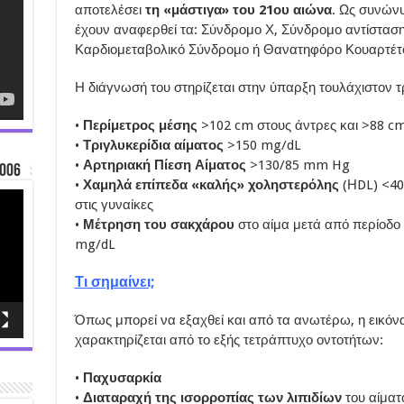
αποτελέσει
τη «μάστιγα» του 21ου αιώνα
. Ως συνών
έχουν αναφερθεί τα: Σύνδρομο Χ, Σύνδρομο αντίσταση
Καρδιομεταβολικό Σύνδρομο ή Θανατηφόρο Κουαρτέτ
Η διάγνωσή του στηρίζεται στην ύπαρξη τουλάχιστον τ
•
Περίμετρος μέσης
>102 cm στους άντρες και >88 cm
•
Τριγλυκερίδια αίματος
>150 mg/dL
•
Αρτηριακή Πίεση Αίματος
>130/85 mm Hg
006
•
Χαμηλά επίπεδα «καλής» χοληστερόλης
(ΗDL) <40
στις γυναίκες
•
Μέτρηση του σακχάρου
στο αίμα μετά από περίοδο 
mg/dL
Τι σημαίνει;
Όπως μπορεί να εξαχθεί και από τα ανωτέρω, η εικόν
χαρακτηρίζεται από το εξής τετράπτυχο οντοτήτων:
•
Παχυσαρκία
•
Διαταραχή της ισορροπίας των λιπιδίων
του αίματ