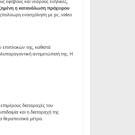
υς εφήβους και νεαρούς ενήλικες,
ξημένη η κατανάλωση πρόχειρου
ς
(πολύωρη ενασχόληση με pc, video
 επιπλοκών της, καθιστά
ολυπαραγοντική αντιμετώπισή της. Η
επιμέρους διαταραχές του
πιδαιμία και η διαταραχή της
γα θεραπευτικά μέτρα.