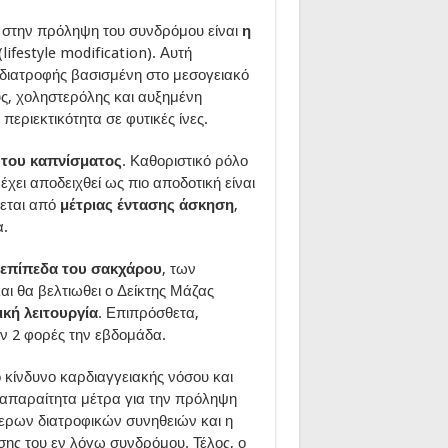
ι στην πρόληψη του συνδρόμου είναι
η
(lifestyle modification). Αυτή
η διατροφής βασισμένη στο μεσογειακό
ς, χοληστερόλης και αυξημένη
ριεκτικότητα σε φυτικές ίνες.
 του καπνίσματος
. Καθοριστικό ρόλο
έχει αποδειχθεί ως πιο αποδοτική είναι
ζεται από
μέτριας έντασης άσκηση
,
α.
 επίπεδα του σακχάρου
, των
αι θα βελτιωθει ο Δείκτης Μάζας
ική λειτουργία
. Επιπρόσθετα,
ν 2 φορές την εβδομάδα.
 κίνδυνο καρδιαγγειακής νόσου και
απαραίτητα μέτρα για την πρόληψη
ύτερων διατροφικών συνηθειών και η
σης του εν λόγω συνδρόμου. Τέλος, ο