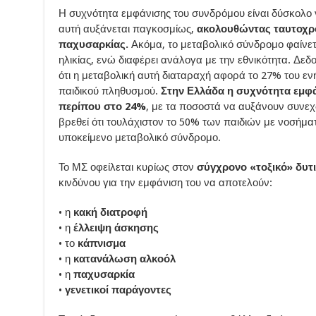
Η συχνότητα εμφάνισης του συνδρόμου είναι δύσκολο ν
αυτή αυξάνεται παγκοσμίως,
ακολουθώντας ταυτοχρό
παχυσαρκίας.
Ακόμα, το μεταβολικό σύνδρομο φαίνετ
ηλικίας, ενώ διαφέρει ανάλογα με την εθνικότητα. Δεδ
ότι η μεταβολική αυτή διαταραχή αφορά το 27% του ε
παιδικού πληθυσμού.
Στην Ελλάδα η συχνότητα εμφά
περίπου στο 24%
, με τα ποσοστά να αυξάνουν συνεχώ
βρεθεί ότι τουλάχιστον το 50% των παιδιών με νοσήμα
υποκείμενο μεταβολικό σύνδρομο.
Το ΜΣ οφείλεται κυρίως στον
σύγχρονο «τοξικό» δυτ
κινδύνου για την εμφάνιση του να αποτελούν:
• η
κακή διατροφή
• η
έλλειψη άσκησης
• το
κάπνισμα
• η
κατανάλωση αλκοόλ
• η
παχυσαρκία
•
γενετικοί παράγοντες