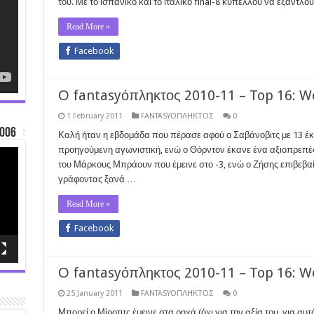
του. Με το ισπανικό και το ιταλικό final-8 κυπέλλου να εξαντλ
Read More »
Facebook
Ο fantasyόπληκτος 2010-11 – Top 16: W
1 February 2011
FANTASYΟΠΛΗΚΤΟΣ
0
006
Καλή ήταν η εβδομάδα που πέρασε αφού ο Σαβάνοβιτς με 13 έκα
προηγούμενη αγωνιστική, ενώ ο Θόρντον έκανε ένα αξιοπρεπές
του Μάρκους Μπράουν που έμεινε στο -3, ενώ ο Ζήσης επιβεβα
γράφοντας ξανά …
Read More »
Facebook
Ο fantasyόπληκτος 2010-11 – Top 16: W
25 January 2011
FANTASYΟΠΛΗΚΤΟΣ
0
Μπορεί ο Μίροτιτς έμεινε στα ρηχά (όχι για την αξία του, για α