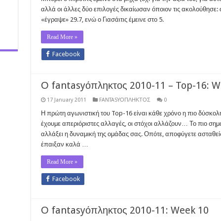
αλλά οι άλλες δύο επιλογές δικαίωσαν όποιον τις ακολούθησε:
«έγραψε» 29.7, ενώ ο Γιασάιτις έμεινε στο 5.
Read More »
Facebook
Ο fantasyόπληκτος 2010-11 – Top-16: W
17 January 2011
FANTASYΟΠΛΗΚΤΟΣ
0
Η πρώτη αγωνιστική του Top-16 είναι κάθε χρόνο η πιο δύσκολη
έχουμε απεριόριστες αλλαγές, οι στόχοι αλλάζουν… Το πιο σημα
αλλάξει η δυναμική της ομάδας σας. Οπότε, αποφύγετε ασταθείς
έπαιξαν καλά …
Read More »
Facebook
Ο fantasyόπληκτος 2010-11: Week 10