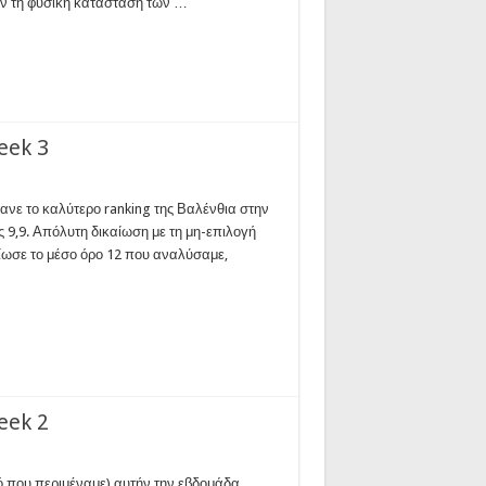
ούν τη φυσική κατάσταση των …
eek 3
νε το καλύτερο ranking της Βαλένθια στην
 9,9. Απόλυτη δικαίωση με τη μη-επιλογή
ίωσε το μέσο όρο 12 που αναλύσαμε,
eek 2
υτό που περιμέναμε) αυτήν την εβδομάδα,