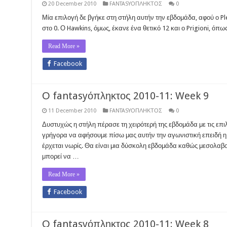
20 December 2010
FANTASYΟΠΛΗΚΤΟΣ
0
Μία επιλογή δε βγήκε στη στήλη αυτήν την εβδομάδα, αφού ο Ple
στο 0. Ο Hawkins, όμως, έκανε ένα θετικό 12 και ο Prigioni, όπω
Read More »
Facebook
Ο fantasyόπληκτος 2010-11: Week 9
11 December 2010
FANTASYΟΠΛΗΚΤΟΣ
0
Δυστυχώς η στήλη πέρασε τη χειρότερή της εβδομάδα με τις επι
γρήγορα να αφήσουμε πίσω μας αυτήν την αγωνιστική επειδή η ε
έρχεται νωρίς. Θα είναι μια δύσκολη εβδομάδα καθώς μεσολαβο
μπορεί να …
Read More »
Facebook
Ο fantasyόπληκτος 2010-11: Week 8