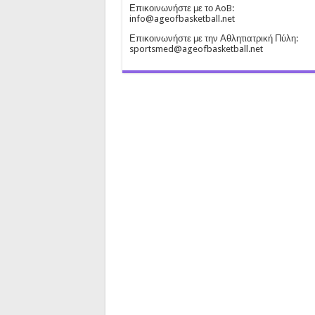
Επικοινωνήστε με το AoB:
info@ageofbasketball.net
Επικοινωνήστε με την Αθλητιατρική Πύλη:
sportsmed@ageofbasketball.net