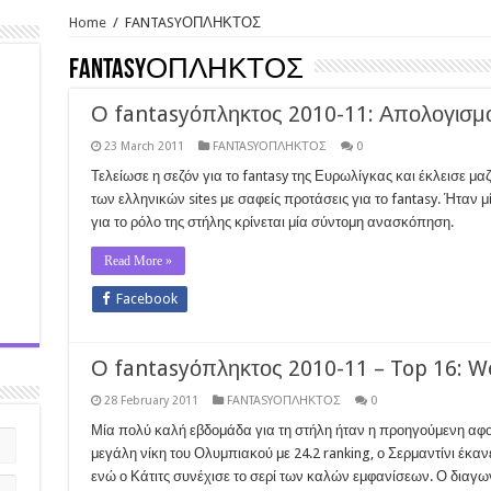
Home
/
FANTASYΟΠΛΗΚΤΟΣ
FANTASYΟΠΛΗΚΤΟΣ
Ο fantasyόπληκτος 2010-11: Απολογισμ
23 March 2011
FANTASYΟΠΛΗΚΤΟΣ
0
Τελείωσε η σεζόν για το fantasy της Ευρωλίγκας και έκλεισε μαζ
των ελληνικών sites με σαφείς προτάσεις για το fantasy. Ήταν 
για το ρόλο της στήλης κρίνεται μία σύντομη ανασκόπηση.
Read More »
Facebook
Ο fantasyόπληκτος 2010-11 – Top 16: W
28 February 2011
FANTASYΟΠΛΗΚΤΟΣ
0
Μία πολύ καλή εβδομάδα για τη στήλη ήταν η προηγούμενη αφού
μεγάλη νίκη του Ολυμπιακού με 24.2 ranking, ο Σερμαντίνι έκανε
ενώ ο Κάτιτς συνέχισε το σερί των καλών εμφανίσεων. Ο διαγων