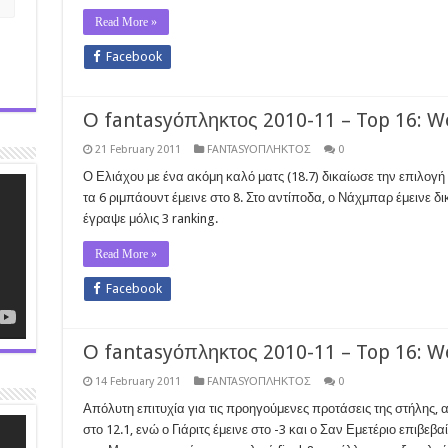
Read More »
Facebook
Ο fantasyόπληκτος 2010-11 – Top 16: W
21 February 2011
FANTASYΟΠΛΗΚΤΟΣ
0
Ο Ελιάχου με ένα ακόμη καλό ματς (18.7) δικαίωσε την επιλογή
τα 6 ριμπάουντ έμεινε στο 8. Στο αντίποδα, ο Νάχμπαρ έμεινε δ
έγραψε μόλις 3 ranking.
Read More »
Facebook
Ο fantasyόπληκτος 2010-11 – Top 16: W
14 February 2011
FANTASYΟΠΛΗΚΤΟΣ
0
Απόλυτη επιτυχία για τις προηγούμενες προτάσεις της στήλης, α
στο 12.1, ενώ ο Γιάριτς έμεινε στο -3 και ο Σαν Εμετέριο επιβε