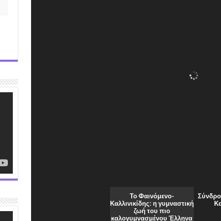
Το Φαινόμενο-
Σύνδρο
Καλλινικίδης: η γυμναστική
Κ
ζωή του πιο
καλογυμνασμένου Έλληνα