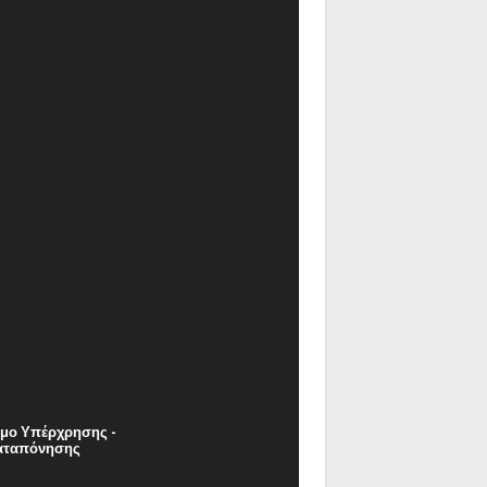
μο Υπέρχρησης -
αταπόνησης