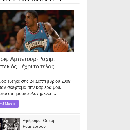
ρίφ Αμπντούρ-Ραχίμ:
πεινός μέχρι το τέλος
οσιεύτηκε στις 24 Σεπτεμβρίου 2008
αν σκέφτομαι την καριέρα μου,
έπω ότι ήμουν ευλογημένος …
ead More »
Αφιέρωμα: Όσκαρ
Ρόμπερτσον