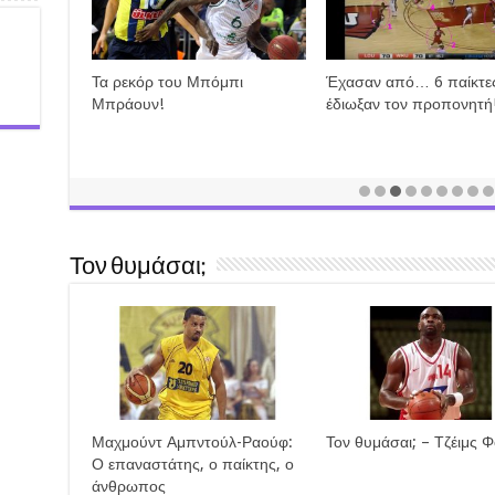
Τα ρεκόρ του Μπόμπι
Έχασαν από… 6 παίκτες
Μπράουν!
έδιωξαν τον προπονητή
Τον θυμάσαι;
Μαχμούντ Αμπντούλ-Ραούφ:
Τον θυμάσαι; – Τζέιμς 
Ο επαναστάτης, ο παίκτης, ο
άνθρωπος