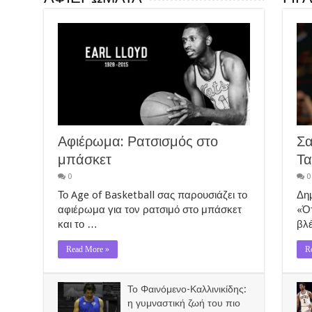
Αφιέρωμα: Ρατσισμός στο
Σα
μπάσκετ
Τα
0
0
Το Age of Basketball σας παρουσιάζει το
Δημ
αφιέρωμα για τον ρατσιμό στο μπάσκετ
«Ότ
και το …
βλ
Read More »
R
Το Φαινόμενο-Καλλινικίδης:
η γυμναστική ζωή του πιο