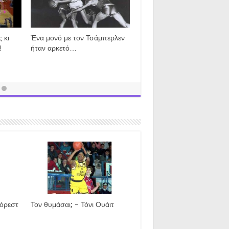
 κι
Ένα μονό με τον Τσάμπερλεν
!
ήταν αρκετό…
Φόρεστ
Τον θυμάσαι; – Τόνι Ουάιτ