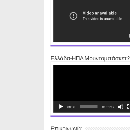
Player
Ελλάδα-ΗΠΑ Μουντομπάσκετ 2
Video
Player
00:00
01:31:17
Επικοινωνία