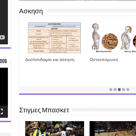
αθλητή (video)
Ασκηση
Δυσλιπιδαιμία και άσκηση
Οστεοπόρωση
006
Στιγμες Μπασκετ