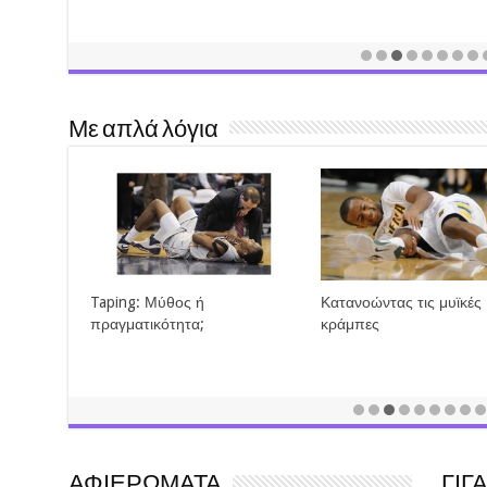
Με απλά λόγια
Taping: Μύθος ή
Κατανοώντας τις μυϊκές
πραγματικότητα;
κράμπες
ΑΦΙΕΡΩΜΑΤΑ
ΓΙΓ