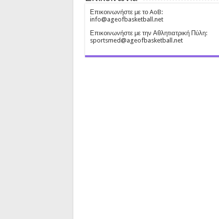
Επικοινωνήστε με το AoB:
info@ageofbasketball.net
Επικοινωνήστε με την Αθλητιατρική Πύλη:
sportsmed@ageofbasketball.net