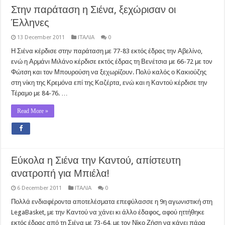
Στην παράταση η Σιένα, ξεχώρισαν οι
Έλληνες
13 December 2011
ΙΤΑΛΙΑ
0
Η Σιένα κέρδισε στην παράταση με 77-83 εκτός έδρας την Αβελίνο,
ενώ η Αρμάνι Μιλάνο κέρδισε εκτός έδρας τη Βενέτσια με 66-72 με τον
Φώτση και τον Μπουρούση να ξεχωρίζουν. Πολύ καλός ο Κακιούζης
στη νίκη της Κρεμόνα επί της Καζέρτα, ενώ και η Καντού κέρδισε την
Τέραμο με 84-76. …
Read More »
Εύκολα η Σιένα την Καντού, απίστευτη
ανατροπή για Μπιέλα!
6 December 2011
ΙΤΑΛΙΑ
0
Πολλά ενδιαφέροντα αποτελέσματα επεφύλασσε η 9η αγωνιστική στη
LegaBasket, με την Καντού να χάνει κι άλλο έδαφος, αφού ηττήθηκε
εκτός έδρας από τη Σιένα με 73-64, με τον Νίκο Ζήση να κάνει πάρα