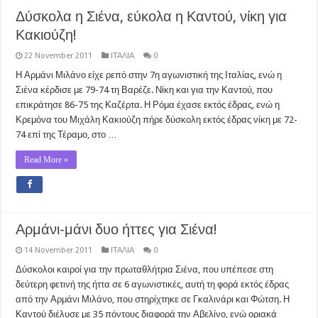
Δύσκολα η Σιένα, εύκολα η Καντού, νίκη για
Κακιούζη!
22 November 2011
ΙΤΑΛΙΑ
0
Η Αρμάνι Μιλάνο είχε ρεπό στην 7η αγωνιστική της Ιταλίας, ενώ η
Σιένα κέρδισε με 79-74 τη Βαρέζε. Νίκη και για την Καντού, που
επικράτησε 86-75 της Καζέρτα. Η Ρόμα έχασε εκτός έδρας, ενώ η
Κρεμόνα του Μιχάλη Κακιούζη πήρε δύσκολη εκτός έδρας νίκη με 72-
74 επί της Τέραμο, στο …
Read More »
Αρμάνι-μάνι δυο ήττες για Σιένα!
14 November 2011
ΙΤΑΛΙΑ
0
Δύσκολοι καιροί για την πρωταθλήτρια Σιένα, που υπέπεσε στη
δεύτερη φετινή της ήττα σε 6 αγωνιστικές, αυτή τη φορά εκτός έδρας
από την Αρμάνι Μιλάνο, που στηρίχτηκε σε Γκαλινάρι και Φώτση. Η
Καντού διέλυσε με 35 πόντους διαφορά την Αβελίνο, ενώ οριακά