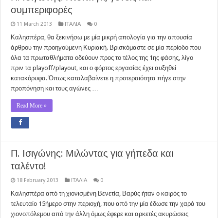
συμπεριφορές
11 March 2013
ΙΤΑΛΙΑ
0
Καλησπέρα, θα ξεκινήσω με μία μικρή απολογία για την απουσία
άρθρου την προηγούμενη Κυριακή. Βρισκόμαστε σε μία περίοδο που
όλα τα πρωταθλήματα οδεύουν προς το τέλος της 1ης φάσης, λίγο
πριν τα playoff/playout, και ο φόρτος εργασίας έχει αυξηθεί
κατακόρυφα. Όπως καταλαβαίνετε η προτεραιότητα πήγε στην
προπόνηση και τους αγώνες …
Read More »
Π. Ισιγώνης: Μιλώντας για γήπεδα και
ταλέντο!
18 February 2013
ΙΤΑΛΙΑ
0
Καλησπέρα από τη χιονισμένη Βενετία, Βαρύς ήταν ο καιρός το
τελευταίο 15ήμερο στην περιοχή, που από την μία έδωσε την χαρά του
χιονοπόλεμου από την άλλη όμως έφερε και αρκετές ακυρώσεις