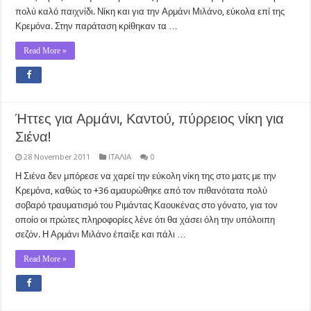
πολύ καλό παιχνίδι. Νίκη και για την Αρμάνι Μιλάνο, εύκολα επί της
Κρεμόνα. Στην παράταση κρίθηκαν τα …
Read More »
Ήττες για Αρμάνι, Καντού, πύρρειος νίκη για
Σιένα!
28 November 2011
ΙΤΑΛΙΑ
0
Η Σιένα δεν μπόρεσε να χαρεί την εύκολη νίκη της στο ματς με την
Κρεμόνα, καθώς το +36 αμαυρώθηκε από τον πιθανότατα πολύ
σοβαρό τραυματισμό του Ριμάντας Καουκένας στο γόνατο, για τον
οποίο οι πρώτες πληροφορίες λένε ότι θα χάσει όλη την υπόλοιπη
σεζόν. Η Αρμάνι Μιλάνο έπαιξε και πάλι …
Read More »