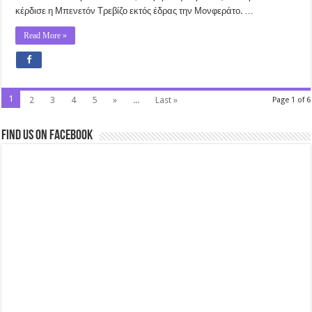
κέρδισε η Μπενετόν Τρεβίζο εκτός έδρας την Μονφεράτο. …
Read More »
1
2
3
4
5
»
...
Last »
Page 1 of 6
Find us on Facebook