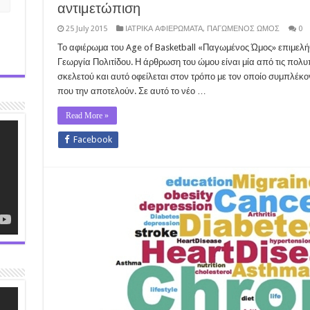
αντιμετώπιση
25 July 2015
ΙΑΤΡΙΚΑ ΑΦΙΕΡΩΜΑΤΑ
,
ΠΑΓΩΜΕΝΟΣ ΩΜΟΣ
0
Το αφιέρωμα του Age of Basketball «Παγωμένος Ώμος» επιμελ
Γεωργία Πολιτίδου. Η άρθρωση του ώμου είναι μία από τις πο
σκελετού και αυτό οφείλεται στον τρόπο με τον οποίο συμπλέκον
που την αποτελούν. Σε αυτό το νέο …
Read More »
Facebook