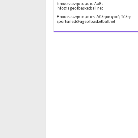
Επικοινωνήστε με το AoB:
info@ageofbasketball.net
Επικοινωνήστε με την Αθλητιατρική Πύλη:
sportsmed@ageofbasketball.net