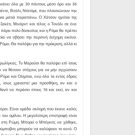
κάνει όλα με 30 πόντους μέσο όρο και 36
υέντε, Βιτάλι, Ντατόμε, που πλαισιώνουν την
 μια ματιά παραπάνω. Ο Χάτσον ηγείται της
Τζακέτι, Μινάρντ και τέλος ο Τονόλι σε ένα
αι πάρα πολύ δύσκολος και η Ρόμα θα πρέπει
ιρία να σβήσει την περσινή άσχημη εικόνα.
 Ρόμα. Θα παλέψει για την πρόκριση, αλλά κι
ρωλίγκας. Το Μαρούσι θα παλέψει επί ίσοις
ουν να θέσουν στόχους για να μην αγχώσουν
ι Ρόμα και Ολίμπια, ενώ όλα τα εντός έδρας
ι
, ίσως χρειαστεί μια προσθήκη, αν και ο
θανό να περάσει στους 16 και εκεί, αν και
έρσι. Είναι ομάδα σκληρή που έκανε καλές
 του ομίλου. Η μεγαλύτερη επιστροφή είναι
ά στη Ρώμη. Μπορεί ο Μπέγκιτς να χάθηκε,
ούμποβιτς μπορούν να καλύψουν το κενό. Ο