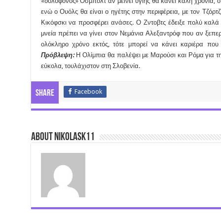
«δολοφόνος» Όσμπολτ αν μείνει υγιής θα κάνει καλή χρονιά, ο 
ενώ ο Ουόλς θα είναι ο ηγέτης στην περιφέρεια, με τον Τζόρτζ
Κικόφσκι να προσφέρει ανάσες. Ο Ζντοβτς έδειξε πολύ καλά σ
μνεία πρέπει να γίνει στον Νεμάνια Αλεξαντρόφ που αν ξεπε
ολόκληρο χρόνο εκτός, τότε μπορεί να κάνει καριέρα που
Πρόβλεψη:
Η Ολίμπια θα παλέψει με Μαρούσι και Ρόμα για τη
εύκολα, τουλάχιστον στη Σλοβενία.
Facebook
Share
About nikolask11