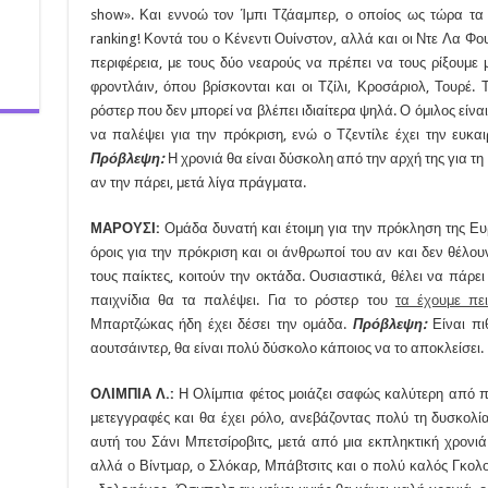
show». Και εννοώ τον Ίμπι Τζάαμπερ, ο οποίος ως τώρα τα 
ranking! Κοντά του ο Κένεντι Ουίνστον, αλλά και οι Ντε Λα Φο
περιφέρεια, με τους δύο νεαρούς να πρέπει να τους ρίξουμε
φροντλάιν, όπου βρίσκονται και οι Τζίλι, Κροσάριολ, Τουρέ. 
ρόστερ που δεν μπορεί να βλέπει ιδιαίτερα ψηλά. Ο όμιλος είν
να παλέψει για την πρόκριση, ενώ ο Τζεντίλε έχει την ευκα
Πρόβλεψη:
Η χρονιά θα είναι δύσκολη από την αρχή της για τη
αν την πάρει, μετά λίγα πράγματα.
ΜΑΡΟΥΣΙ:
Ομάδα δυνατή και έτοιμη για την πρόκληση της Ευ
όροις για την πρόκριση και οι άνθρωποί του αν και δεν θέλ
τους παίκτες, κοιτούν την οκτάδα. Ουσιαστικά, θέλει να πάρε
παιχνίδια θα τα παλέψει. Για το ρόστερ του
τα έχουμε πε
Μπαρτζώκας ήδη έχει δέσει την ομάδα.
Πρόβλεψη:
Είναι πι
αουτσάιντερ, θα είναι πολύ δύσκολο κάποιος να το αποκλείσει.
ΟΛΙΜΠΙΑ Λ.:
Η Ολίμπια φέτος μοιάζει σαφώς καλύτερη από π
μετεγγραφές και θα έχει ρόλο, ανεβάζοντας πολύ τη δυσκολία
αυτή του Σάνι Μπετσίροβιτς, μετά από μια εκπληκτική χρονι
αλλά ο Βίντμαρ, ο Σλόκαρ, Μπάβτσιτς και ο πολύ καλός Γκολ