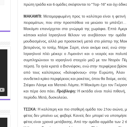
πρώτη τριάδα και 6 ομάδες σκέφτονται το “Top-16” και όχι άδικα
ΜΑΚΑΜΠΙ:
Μεταμορφωμένη προς το καλύτερο είναι η φετινή
πειραμάτων, που στην προσπάθεια να μειώσει το μπάτζετ…
Μακάμπι επανέρχεται στα γνώριμά της χωράφια. Επτά Αμερικ
κάποιοι καλοί Ισραηλινοί θέλουν να ανεβάσουν την ομάδα
μουδιασμένος, αλλά μια προσεκτική ματιά στο ρόστερ της Μακά
βετεράνος, το τοτέμ, Ντέρικ Σαρπ, είναι ακόμα εκεί, ενώ στη
Ισραηλινοί πλέι μέικερ: ο Λιμονάντ και ο νεαρός και πολυτ
συμπληρώνουν το ισραηλινό στοιχείο μαζί με τον Ντορόν Πέ
πέρσι). Τα ηνία κρατά ο Βισνιέφσκι, ενώ στην περιφέρεια βρίσ
από τους καλύτερους «δολοφόνους» στην Ευρώπη, Άλαν 
συνδετικό κρίκο περιφέρειας και ρακέτας, όπου θα δούμε, εκτός
Στέφαν Λάσμε και Ματσιέι Λάμπε. Η Μακάμπι έχει τον Γκέρσον
και πέρα όσο πάει.
Πρόβλεψη:
Η οκτάδα είναι πολύ πιθανή, 
περίοδο. Μετά, δυσκολεύει.
ΤΣΣΚΑ:
Η καλύτερη και πιο σταθερή ομάδα του 21ου αιώνα, 
φέτος δεν μπαίνει ως φαβορί. Κανείς δεν μπορεί να υποτιμήσει
φέτος είναι χρονιά μετάβασης. Από την ομάδα-αρμάδα των 2 τίτ