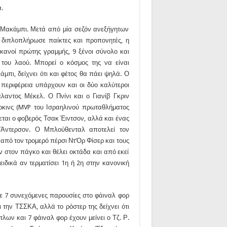
.
 Μακάμπι. Μετά από μία σεζόν ανεξήγητων
 διπλοπλήρωσε παίκτες και προπονητές, η
ανοί πρώτης γραμμής, 9 ξένοι σύνολο και
 του λαού. Μπορεί ο κόσμος της να είναι
μπι, δείχνει ότι και φέτος θα πάει ψηλά. Ο
ν περιφέρεια υπάρχουν και οι δύο καλύτεροι
άλαντος Μέκελ. Ο Πνίνι και ο Γιανίβ Γκριν
ρκινς (MVP του Ισραηλινού πρωταθλήματος
κεται ο φοβερός Τσακ Έιντσον, αλλά και ένας
Άντερσον. Ο Μπλούθενταλ αποτελεί τον
 από τον τρομερό πέρσι Ντ’Ορ Φίσερ και τους
 στον πάγκο και θέλει οκτάδα και από εκεί
ειδικά αν τερματίσει 1η ή 2η στην κανονική
με 7 συνεχόμενες παρουσίες στο φάιναλ φορ
 την ΤΣΣΚΑ, αλλά το ρόστερ της δείχνει ότι
λων και 7 φάιναλ φορ έχουν μείνει ο Τζ. Ρ.