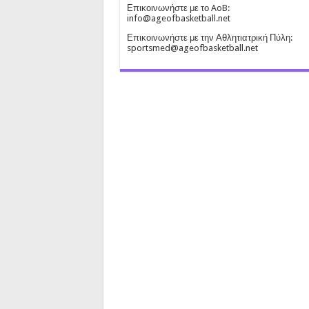
Επικοινωνήστε με το AoB:
info@ageofbasketball.net
Επικοινωνήστε με την Αθλητιατρική Πύλη:
sportsmed@ageofbasketball.net