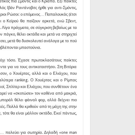
τικός πια Σμόντις και ο Κριάπα. Έξι παίκτες
ός Ιβάν Ραντένοβιτς ήρθε για αντι-Σμόντις,
έτριοι Ρώσοι: ο επόμενος… Παπαλουκάς (έτσι
ι ο Κεϊρού θα παίζουν αρκετά, ενώ Σβεντ,
 Λίγα πράγματα, σε σύγκριση βεβαίως με τα
 πάγκο, θέλει οκτάδα και μετά να στηριχτεί
σει, μετά θα δυσκολευτεί ανάλογα με το πού
οβλέπονται μπαστούνια.
χι τόσο. Έχασε πρωτοκλασάτους παίκτες
ντα για να τους αντικαταστήσει. Στη Βιτόρια
εσον, ο Χουέρτας, αλλά και ο Ελιάχου, που
λύτερα ranking. Ο Χουέρτας και ο Ρίμπας
κοί, Σπλίτερ και Ελιάχου, που συνθέτουν ένα
πορεί να «σκοτώσει» τον καθένα από μακριά,
ποράλ θέλει φάιναλ φορ, αλλά δείχνει πιο
κές. Πολλά θα κριθούν από τη μάχη της στην
 τότε θα είναι μάλλον οκτάδα. Εκεί πάντως,
υ… παλεύει για σωτηρία. Δηλαδή «one man