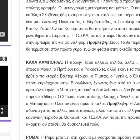
Χόλντεν, ο Σισκάουσκας, ο Λάνγκντον, ο Πλάνινιτς, ο προβλημα
πρώτης γραμμής. Οι μετεγγραφές μετρημένες και μέτριες. Ο καλ
καθώς ο Σλοβένος ήδη τραυματίστηκε και από εκεί και πέρα μ
δεν μας έλεγαν;) Πονκρασόφ, ο Βορόντσεβιτς, ο Σοκόλοφ κα
Καούν, Ζαμπέλιν και Κουρμπάνοφ θα πατήσουν κι αυτοί παρκέ.
μεγαθήρια της Ευρώπης. Η ΤΣΣΚΑ, με τον άπειρο Πασούτιν στον
στην εμπειρία της για φάιναλ φορ.
Πρόβλεψη:
Στους 16 θα περά
θα τερματίσει στον πρώτο γύρο, ενώ αν φτάσει στην οκτάδα πρ
006
ΚΑΧΑ ΛΑΜΠΟΡΑΛ:
Η πρώην Ταού άλλαξε σελίδα, αλλά… ό
όπως ο Μάικλ, ο Πριτζιόνι και ο Ρακόσεβιτς, αλλά έκανε τα πά
ήρθε ο παικταράς Βάλτερ Χέρμαν, ο Ρίμπας, ο Ίνγκλις, ο Όλ
πέρσι κυριάρχησε στην Ευρωλίγκα, έχοντας ένα από τα 3 κα
κρατούν τα ηνία, ο Μπάρατς τη ρακέτα όσο λείπουν οι δύο βασι
πυρηνικό δίδυμο. Ο Χέρμαν είναι παίκτης κλάσης, ο Ίνγκλις μ
ο Μίτσοφ και ο Όλεσον είναι αρκετά καλοί.
Πρόβλεψη:
Η Λαμ
αδύναμη από τις άλλες δύο ισπανικές, αλλά και από τις ελληνι
κανονική περίοδο με Μακάμπι και ΤΣΣΚΑ. Αν πάρει την πρωτιά,
ακόμη κι αν φτάσει, θα δυσκολευτεί πολύ.
ΡΟΜΑ:
Η Ρόμα μπαίνει στη χρονιά με νοοτροπία ομάδας πο