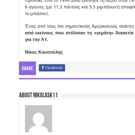
Ομόνοια, ενώ το 1999-2000 ξεκίνησε τη σεζόν στην Πε
6 αγώνες (με 11.3 πόντους και 5.3 ριμπάουντ) αποφά
το μπάσκετ.
Ένας από τους πιο σημαντικούς Αμερικανούς παίκτε
από εκείνους που στόλισαν τη «γεμάτη» δεκαετία 
για την Α1.
Νίκος Κουσούλης
Facebook
Share
About nikolask11