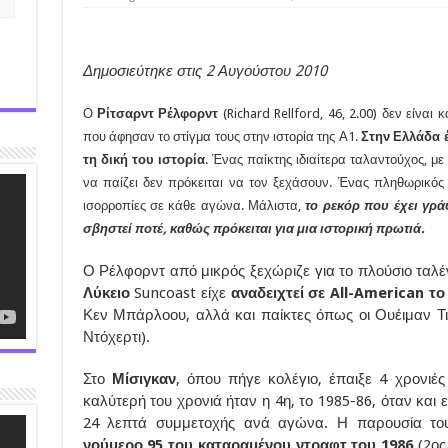
Δημοσιεύτηκε στις 2 Αυγούστου 2010
Ο
Ρίτσαρντ Ρέλφορντ
(Richard Rellford, 46, 2.00) δεν είναι
που άφησαν το στίγμα τους στην ιστορία της Α1.
Στην Ελλάδα έ
τη δική του ιστορία
. Ένας παίκτης ιδιαίτερα ταλαντούχος, μ
να παίζει δεν πρόκειται να τον ξεχάσουν. Ένας πληθωρικός
ισορροπίες σε κάθε αγώνα. Μάλιστα,
το ρεκόρ που έχει γρά
σβηστεί ποτέ, καθώς πρόκειται για μια ιστορική πρωτιά.
Ο Ρέλφορντ από μικρός ξεχώριζε για το πλούσιο ταλέ
Λύκειο
Suncoast είχε
αναδειχτεί σε All-American τ
Κεν Μπάρλοου, αλλά και παίκτες όπως οι Ουέιμαν Τ
Ντόχερτι).
Στο
Μίσιγκαν
, όπου πήγε κολέγιο, έπαιξε 4 χρονιέ
καλύτερή του χρονιά ήταν η 4η, το 1985-86, όταν και ε
24 λεπτά συμμετοχής ανά αγώνα. Η παρουσία το
νούμερο 95 του καταραμένου ντραφτ του 1986
(2ος