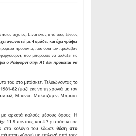
 κάποιος τυχαίος. Είναι ένας από τους ξένους
χει αγωνιστεί με 4 ομάδες και έχει γράψει
ε τρομερά προσόντα, που όσοι τον πρόλαβαν
 φόργουορντ, που μπορούσε να αλλάξει τις
ψει ο Ρέλφορντ στην Α1 δεν πρόκειται να
ντο του στο μπάσκετ. Τελειώνοντας το
ο 1981-82
(μαζί εκείνη τη χρονιά με τον
ισντέιλ, Μπενόιτ Μπέντζαμιν, Μπραντ
ς με αρκετά καλούς μέσους όρους. Η
ίχε 11.8 πόντους και 4.7 ριμπάουντ σε
υ στο κολέγιο του έδωσε
θέση στο
 πέμπτου γύρου) με επιλογή από τους