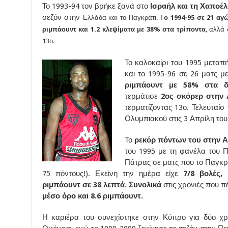
Το 1993-94 τον βρήκε ξανά στο
Ισραήλ και τη Χαποέ
σεζόν στην
Ελλάδα και το Παγκράτι. Τ
ο 1994-95 σε 21 αγώ
ριμπάουντ και 1.2 κλεψίματα με 38% στα τρίποντα
, αλλά
13ο.
Το καλοκαίρι του 1995 μετα
και το 1995-96 σε 26 ματς μ
ριμπάουντ με 58% στα δ
τερμάτισε
2ος σκόρερ στην 
τερματίζοντας 13ο. Τελευταί
Ολυμπιακού στις 3 Απρίλη του
Το
ρεκόρ πόντων του στην Α1
του 1995 με τη φανέλα του 
Πάτρας σε ματς που το Παγκρά
75 πόντους!). Εκείνη την ημέρα είχε
7/8 βολές, 
ριμπάουντ σε 38 λεπτά
.
Συνολικά
στις χρονιές που 
μέσο όρο και 8.6 ριμπάουντ.
Η καριέρα του συνεχίστηκε στην Κύπρο για δύο χρ