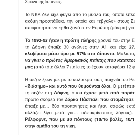
Χιρόνα της Ισπανίας.
Το NBA δεν είχε φύγει από το μυαλό του, οπότε επέσ
ακόμη προσπάθεια, την οποία και «έβγαλε» στους
Σ
απόφαση και να έρθει ξανά στην Ευρώπη (μόνιμα) για
Το 1992-93 ήταν η πρώτη πλήρης
χρονιά του στην Ε
τη Δάφνη έπαιξε 30 αγώνες στην Α1 και είχε
27
κλεψίματα μέσο όρο με 57% στα δίποντα.
Μάλιστα,
να γίνει ο πρώτος Αμερικανός παίκτης που κατακτο
μας
(από τότε άλλοι 7 παίκτες το έχουν καταφέρει 12 φ
Η σεζόν ξεκίνησε με το καλύτερο ίσως παιχνίδι του Ρ
«διάσημο» και αυτό που θυμούνται όλοι.
Ο μετέπει
τη σεζόν στη
Δάφνη
, όπου
έχασε μετά από παράτ
πρώτο σκόρερ τον
Ζάρκο Πάσπαλι που σταμάτησε 
έπαιξε με… δύο προπονήσεις και ήταν σαφώς εκτός
αλλάζει λίγο μετά για… αδιευκρίνιστους λόγους
Ρέλφορντ, που με 30 πόντους (10/16 βολές, 10/1
στην ομάδα του τη νίκη.