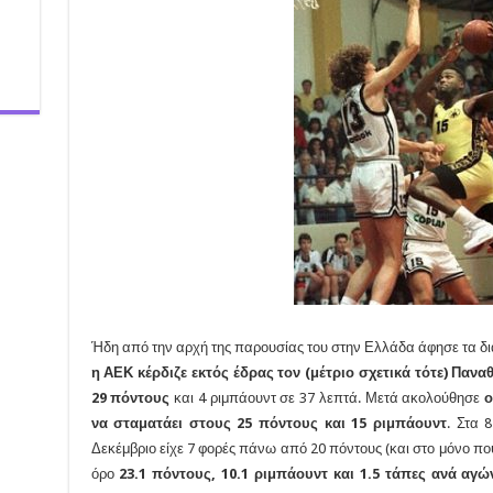
Ήδη από την αρχή της παρουσίας του στην Ελλάδα άφησε τα διαπ
η ΑΕΚ κέρδιζε εκτός έδρας τον (μέτριο σχετικά τότε) Παναθ
29 πόντους
και 4 ριμπάουντ σε 37 λεπτά. Μετά ακολούθησε
ο
να σταματάει στους 25 πόντους και 15 ριμπάουντ
. Στα 
Δεκέμβριο είχε 7 φορές πάνω από 20 πόντους (και στο μόνο που 
όρο
23.1 πόντους, 10.1 ριμπάουντ και 1.5 τάπες ανά αγώ