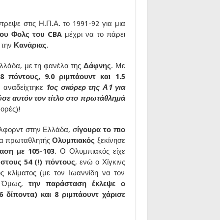
τρεψε στις Η.Π.Α. το 1991-92 για μια
ιου Φολς του CBA
μέχρι να το πάρει
 την
Κανάριας
.
λλάδα, με τη φανέλα της
Δάφνης
. Με
.8 πόντους, 9.0 ριμπάουντ και 1.5
 αναδείχτηκε
1ος σκόρερ της Α1 για
ύσε αυτόν τον τίτλο στο πρωτάθλημά
ορές)!
έλφορντ στην Ελλάδα, σ
ίγουρα το πιο
τα πρωταθλητής
Ολυμπιακός
ξεκίνησε
αση με 105-103
. Ο Ολυμπιακός είχε
στους 54 (!) πόντους
, ενώ ο Χίγκινς
 κλίματος (με τον Ιωαννίδη να τον
). Όμως,
την παράσταση έκλεψε ο
6 δίποντα) και 8 ριμπάουντ χάρισε