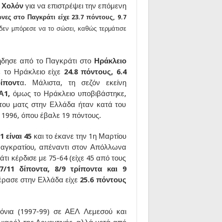
λ Χολόν
για να επιστρέψει την επόμενη
νες στο Παγκράτι είχε 23.7 πόντους, 9.7
 δεν μπόρεσε να το σώσει, καθώς τερμάτισε
πήδησε από το Παγκράτι στο
Ηράκλειο
ε το Ηράκλειο είχε
24.8 πόντους, 6.4
ίποντ
α. Μάλιστα, τη σεζόν εκείνη
Α1,
όμως το Ηράκλειο υποβιβάστηκε,
ο του ματς στην Ελλάδα ήταν κατά του
 1996, όπου έβαλε 19 πόντους.
 είναι 45
και το έκανε την 1η Μαρτίου
Παγκρατίου, απέναντι στον Απόλλωνα
τι κέρδισε με 75-64 (είχε 45 από τους
7/11 δίποντα, 8/9 τρίποντα και 9
πέρασε στην Ελλάδα είχε
25.6 πόντους
όνια (1997-99) σε ΑΕΛ Λεμεσού και