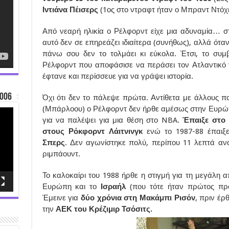
Ιντιάνα Πέισερς
(1ος στο ντραφτ ήταν ο Μπραντ Ντόχε
Από νεαρή ηλικία ο Ρέλφορντ είχε μια αδυναμία… σ
αυτό δεν σε επηρεάζει ιδιαίτερα (συνήθως), αλλά ότ
πάνω σου δεν το τολμάει κι εύκολα. Έτσι, το συμβ
Ρέλφορντ που αποφάσισε να περάσει τον Ατλαντικό 
έφτανε και περίσσευε για να γράψει ιστορία.
006
Όχι ότι δεν το πάλεψε πρώτα. Αντίθετα με άλλους πα
(Μπάρλοου) ο Ρέλφορντ δεν ήρθε αμέσως στην Ευρώπη.
για να παλέψει για μια θέση στο NBA.
Έπαιξε στο C
στους Ρόκφορντ Λάιτνινγκ
ενώ το 1987-88 έπαιξ
Σπερς
. Δεν αγωνίστηκε πολύ, περίπου 11 λεπτά ανά
ριμπάουντ.
Το καλοκαίρι του 1988 ήρθε η στιγμή για τη μεγάλη 
Ευρώπη και το
Ισραήλ
(που τότε ήταν πρώτος προ
Έμεινε για
δύο χρόνια στη Μακάμπι Ρισόν
, πριν έρ
την
ΑΕΚ του Κρέζιμιρ Τσόσιτς.