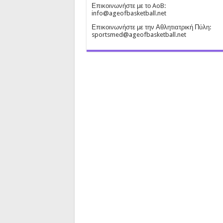
Επικοινωνήστε με το AoB:
info@ageofbasketball.net
Επικοινωνήστε με την Αθλητιατρική Πύλη:
sportsmed@ageofbasketball.net