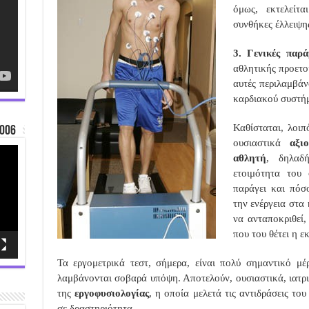
όμως, εκτελείτ
συνθήκες έλλειψη
3.
Γενικές παρά
αθλητικής προετο
αυτές περιλαμβάν
καρδιακού συστή
Καθίσταται, λοιπ
006
ουσιαστικά
αξι
αθλητή
, δηλαδ
ετοιμότητα του 
παράγει και πόσ
την ενέργεια στα
να ανταποκριθεί,
που του θέτει η ε
Τα εργομετρικά τεστ, σήμερα, είναι πολύ σημαντικό μ
λαμβάνονται σοβαρά υπόψη. Αποτελούν, ουσιαστικά, ιατρικ
της
εργοφυσιολογίας
, η οποία μελετά τις αντιδράσεις το
σε δραστηριότητα.