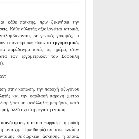
αι κάθε παίκτης, πριν ξεκινήσει την
σεις.
Κάθε αθλητής αξιολογείται ιατρικά,
τιλαμβάνονται, σε γενικές γραμμές, τι
ζουν τι αντιπροσωπεύουν
οι εργομετρικές
ια παράδειγμα αυτές τις ημέρες στον
ματα των εργομετρικών του Σοφοκλή
).
τες:
ταση στην κόπωση, την παροχή οξυγόνου
λητή) και την καρδιακή παροχή (μέτρο
διορίζεται με κατάλληλες μετρήσεις κατά
ξιμο), αλλά όχι στη μέγιστη ένταση.
 ικανότητα»
, η οποία εκφράζει τη μυϊκή
κή αντοχή. Προσδιορίζεται στα πλαίσια
ύντομης, σε διάρκεια, άσκησης, η οποία,