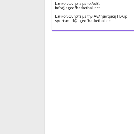
Επικοινωνήστε με το AoB:
info@ageofbasketball.net
Επικοινωνήστε με την Αθλητιατρική Πύλη:
sportsmed@ageofbasketball.net