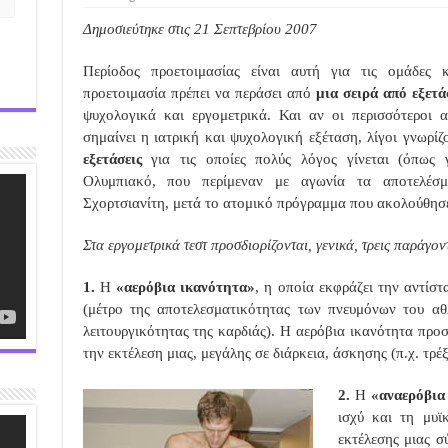
Δημοσιεύτηκε στις 21 Σεπτεβρίου 2007
Περίοδος προετοιμασίας είναι αυτή για τις ομάδες κ
προετοιμασία πρέπει να περάσει από
μια σειρά από εξετά
ψυχολογικά και εργομετρικά. Και αν οι περισσότεροι αν
σημαίνει η ιατρική και ψυχολογική εξέταση, λίγοι γνωρί
εξετάσεις
για τις οποίες πολύς λόγος γίνεται (όπως γ
Ολυμπιακό, που περίμεναν με αγωνία τα αποτελέσ
Σχορτσιανίτη, μετά το ατομικό πρόγραμμα που ακολούθησε
Στα εργομετρικά τεστ προσδιορίζονται, γενικά, τρεις παράγον
1.
Η
«αερόβια ικανότητα»
, η οποία εκφράζει την αντίσ
(μέτρο της αποτελεσματικότητας των πνευμόνων του αθ
λειτουργικότητας της καρδιάς). Η αερόβια ικανότητα προσ
την εκτέλεση μιας, μεγάλης σε διάρκεια, άσκησης (π.χ. τρέ
2.
Η
«αναερόβια
ισχύ και τη μυϊ
εκτέλεσης μιας σ