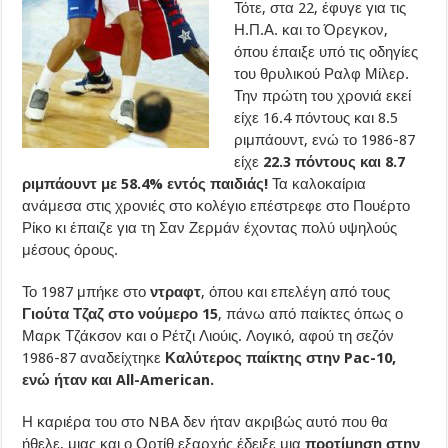
Τότε, στα 22, έφυγε για τις
Η.Π.Α. και το Όρεγκον,
όπου έπαιξε υπό τις οδηγίες
του θρυλικού Ραλφ Μίλερ.
Την πρώτη του χρονιά εκεί
είχε 16.4 πόντους και 8.5
ριμπάουντ, ενώ το 1986-87
είχε
22.3 πόντους και 8.7
ριμπάουντ με 58.4% εντός παιδιάς!
Τα καλοκαίρια
ανάμεσα στις χρονιές στο κολέγιο επέστρεφε στο Πουέρτο
Ρίκο κι έπαιζε για τη Σαν Ζερμάν έχοντας πολύ υψηλούς
μέσους όρους.
Το 1987 μπήκε στο
ντραφτ
, όπου και επελέγη από τους
Γιούτα Τζαζ στο νούμερο 15
, πάνω από παίκτες όπως ο
Μαρκ Τζάκσον και ο Ρέτζι Λιούις. Λογικό, αφού τη σεζόν
1986-87 αναδείχτηκε
Καλύτερος παίκτης στην Pac-10,
ενώ ήταν και All-American.
Η καριέρα του στο NBA δεν ήταν ακριβώς αυτό που θα
ήθελε, μιας και ο Ορτίθ εξαρχής έδειξε μια
προτίμηση στην