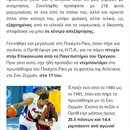
αναμνήσεις. Συνελήφθη πρόσφατα με 218 φυτά
μαριχουάνας σε ένα από τα σπίτια του, αλλά και αρκετά
όπλα στην κατοχή του, μπήκε φυλακή, αλλά τελικά, ως
εξαρτημένος
από το αλκοόλ και τα ναρκωτικά, ο δικαστής
αποφάσισε να μπει
σε κέντρο απεξάρτησης.
Γεννήθηκε και μεγάλωσε στο Πουέρτο Ρίκο, όπου πήγε και
σχολείο, ο Ορτίθ έφυγε για τις Η.Π.Α., για να πάρει
πτυχίο
στην Επικοινωνία από το Πανεπιστήμιο του Όρεγκον.
Πριν γίνει αυτό, είχε ήδη προλάβει να
ντεμπουτάρει
στο
πρωτάθλημα του Πουέρτο Ρίκο με τη φανέλα της Ατλέτικος
ντε Σαν Ζερμάν,
στα 17 του.
Έπαιξε εκεί από το 1980 ως
το 1985, όταν και πήρε το
πρωτάθλημα με τη Σαν
Ζερμάν. Εκείνη τη σεζόν ο
Ορτίθ είχε μέσους όρους
25.5 πόντων και 14.4
ριμπάουντ ανά αγώνα!