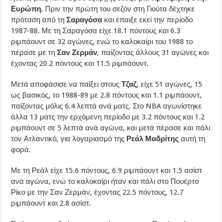
Ευρώπη.
Πριν την πρώτη του σεζόν στη Γιούτα δέχτηκε
πρόταση από τη
Σαραγόσα
και έπαιξε εκεί την περίοδο
1987-88. Με τη Σαραγόσα είχε 18.1 πόντους και 6.3
ριμπάουντ σε 32 αγώνες, ενώ το καλοκαίρι του 1988 το
πέρασε με τη
Σαν Ζερμάν
, παίζοντας άλλους 31 αγώνες και
έχοντας 20.2 πόντους και 11.5 ριμπάουντ.
Μετά αποφάσισε να παίξει στους
Τζαζ
, είχε 51 αγώνες, 15
ως βασικός, το 1988-89 με 2.8 πόντους και 1.1 ριμπάουντ,
παίζοντας μόλις 6.4 λεπτά ανά ματς. Στο NBA αγωνίστηκε
άλλα 13 ματς την ερχόμενη περίοδο με 3.2 πόντους και 1.2
ριμπάουντ σε 5 λεπτά ανά αγώνα, και μετά πέρασε και πάλι
τον Ατλαντικό, για λογαριασμό της
Ρεάλ Μαδρίτης
αυτή τη
φορά.
Με τη Ρεάλ είχε 15.6 πόντους, 6.9 ριμπάουντ και 1.5 ασίστ
ανά αγώνα, ενώ το καλοκαίρι ήταν και πάλι στο Πουέρτο
Ρίκο με την Σαν Ζερμάν, έχοντας 22.5 πόντους, 12.7
ριμπάουντ και 2.8 ασίστ.