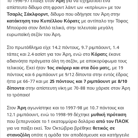
Το 1996-97 έπαιξε στον
Άρη
για να σχηματίσει ένα
απίστευτο δίδυμο στη φροντ λάιντ ων «κιτρίνων» με τον
Τσαρλς Σάκλφορντ
, δίδυμο που οδήγησε τον Άρη στην
κατάκτηση του Κυπέλλου Κόρατς
με αντίπαλο την Τόφας
Μπούρσα στον διπλό τελικό, στην τελευταία μεγάλη
ευρωπαϊκή σεζόν του Άρη.
Στο πρωτάθλημα είχε 14.2 πόντους, 9.7 ριμπάουντ, 1.4
τάπες και 2.4 ασίστ για τον Άρη, ενώ στο
Κόρατς
έκανε
αδιανόητα πράγματα όλη τη σεζόν, με αποκορύφωμα τους
τελικούς. Εκεί ήταν
1ος σκόρερ και στα δύο ματς
, με 19
πόντους και 6 ριμπάουντ με 9/12 δίποντα στην εντός έδρας
ήττα με 66-77 και με
25 πόντους και 7 ριμπάουντ με 8/10
δίποντα
στην απίστευτη νίκη με 70-88 που χάρισε στον Άρη
το τρόπαιο!
Στον
Άρη
αγωνίστηκε και το 1997-98 με 10.7 πόντους και
12.1 ριμπάουντ, ενώ το 1998-99 δέχτηκε
μυθική πρόταση
που ξεπερνούσε το 1 εκατομμύριο δολάρια
από τον ΠΑΟΚ
για να παίξει εκεί. Τον Οκτώβριο βρέθηκε
θετικός σε
στανοζόλη
οπότε η ομάδα τον αποδέσμευσε και κατήγγειλε