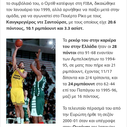
το συμβόλαιό του, ο Ορτίθ κατέφυγε στη FIBA, δικαιώθηκε
τον Ιανουάριο του 1999, αλλά αρνήθηκε να παίξει μετά στην
ομάδα, για να αγωνιστεί στο Πουέρτο Ρίκο με τους
Κανγκρεγιέρος ντε Σαντούρσε,
με τους οποίους είχε
20.6
πόντους, 10.1 ριμπάουντ και 3.3 ασίστ.
Τα
ρεκόρ του στην καριέρα
του στην Ελλάδα
ήταν οι
28
πόντοι
στο 91-68 εναντίον
των Αμπελοκήπων το 1994-
95, σε ματς που πήρε και 21
ριμπάουντ, έχοντας 11/17
δίποντα και 2/4 τρίποντα, και
τα
24 ριμπάουντ
στο 62-44
επί του Παπάγου το 1995-96,
μαζί με 16 πόντους.
Το τελευταίο πέρασμά του από
την Ευρώπη ήρθε τη σεζόν
2000-01 όταν και υπέγραψε
στην
Ουρένσε
της Ισπανίας,