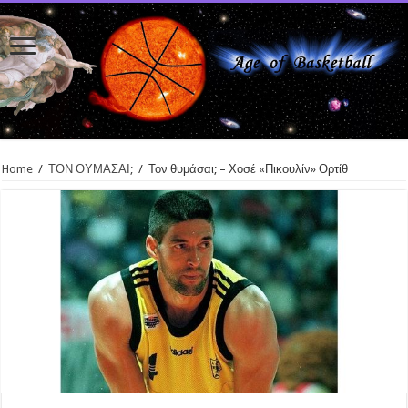
Home
/
ΤΟΝ ΘΥΜΑΣΑΙ;
/
Τον θυμάσαι; – Χοσέ «Πικουλίν» Ορτίθ