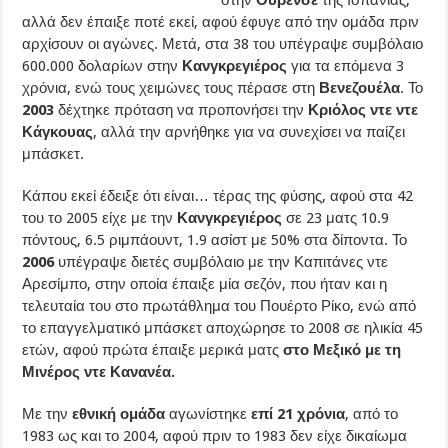
αλλά δεν έπαιξε ποτέ εκεί, αφού έφυγε από την ομάδα πριν
αρχίσουν οι αγώνες. Μετά, στα 38 του υπέγραψε συμβόλαιο
600.000 δολαρίων στην
Κανγκρεγιέρος
για τα επόμενα 3
χρόνια, ενώ τους χειμώνες τους πέρασε στη
Βενεζουέλα
. Το
2003
δέχτηκε πρόταση να προπονήσει την
Κριόλος ντε ντε
Κάγκουας
, αλλά την αρνήθηκε για να συνεχίσει να παίζει
μπάσκετ.
Κάπου εκεί έδειξε ότι είναι… τέρας της φύσης, αφού στα 42
του το 2005 είχε με την
Κανγκρεγιέρος
σε 23 ματς 10.9
πόντους, 6.5 ριμπάουντ, 1.9 ασίστ με 50% στα δίποντα. Το
2006
υπέγραψε διετές συμβόλαιο με την Καπιτάνες ντε
Αρεσίμπο, στην οποία έπαιξε μία σεζόν, που ήταν και η
τελευταία του στο πρωτάθλημα του Πουέρτο Ρίκο, ενώ από
το επαγγελματικό μπάσκετ αποχώρησε το 2008 σε ηλικία 45
ετών, αφού πρώτα έπαιξε μερικά ματς
στο Μεξικό με τη
Μινέρος ντε Κανανέα.
Με την
εθνική ομάδα
αγωνίστηκε
επί 21 χρόνια
, από το
1983 ως και το 2004, αφού πριν το 1983 δεν είχε δικαίωμα