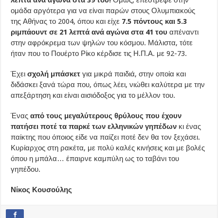
ομάδα αργότερα για να είναι παρών στους Ολυμπιακούς
της Αθήνας το 2004, όπου και είχε
7.5 πόντους και 5.3
ριμπάουντ σε 21 λεπτά ανά αγώνα στα 41 του
απέναντι
στην αφρόκρεμα των ψηλών του κόσμου. Μάλιστα, τότε
ήταν που το Πουέρτο Ρίκο κέρδισε τις Η.Π.Α. με 92-73.
Έχει
σχολή μπάσκετ
για μικρά παιδιά, στην οποία και
διδάσκει ξανά τώρα που, όπως λέει, νιώθει καλύτερα με την
απεξάρτηση και είναι αισιόδοξος για το μέλλον του.
Ένας
από τους μεγαλύτερους θρύλους που έχουν
πατήσει ποτέ τα παρκέ των ελληνικών γηπέδων
κι ένας
παίκτης που όποιος είδε να παίζει ποτέ δεν θα τον ξεχάσει.
Κυρίαρχος στη ρακέτα, με πολύ καλές κινήσεις και με βολές
όπου η μπάλα… έπαιρνε καμπύλη ως το ταβάνι του
γηπέδου.
Νίκος Κουσούλης