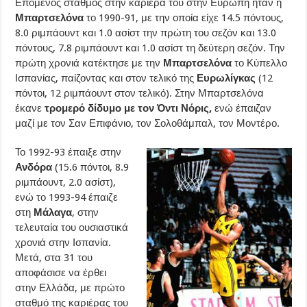
Επόμενος σταθμός στην καριέρα του στην Ευρώπη ήταν η
Μπαρτσελόνα
το 1990-91, με την οποία είχε 14.5 πόντους,
8.0 ριμπάουντ και 1.0 ασίστ την πρώτη του σεζόν και 13.0
πόντους, 7.8 ριμπάουντ και 1.0 ασίστ τη δεύτερη σεζόν. Την
πρώτη χρονιά κατέκτησε με την
Μπαρτσελόνα
το Κύπελλο
Ισπανίας, παίζοντας και στον τελικό της
Ευρωλίγκας
(12
πόντοι, 12 ριμπάουντ στον τελικό). Στην Μπαρτσελόνα
έκανε
τρομερό δίδυμο με τον Όντι Νόρις,
ενώ έπαιζαν
μαζί με τον Σαν Επιφάνιο, τον Σολοθάμπαλ, τον Μοντέρο.
Το 1992-93 έπαιξε στην
Ανδόρα
(15.6 πόντοι, 8.9
ριμπάουντ, 2.0 ασίστ),
ενώ το 1993-94 έπαιζε
στη
Μάλαγα
, στην
τελευταία του ουσιαστικά
χρονιά στην Ισπανία.
Μετά, στα 31 του
αποφάσισε να έρθει
στην Ελλάδα, με πρώτο
σταθμό της καριέρας του