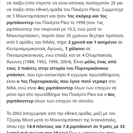
να παίξει (τότε έπρεπε να είναι κάποιος τουλάχιστον 20 για
να παίξει στην εθνική ομάδα του Πουέρτο Ρίκο). Συμμετείχε
σε 5 Μουντομπάσκετ και ήταν
1ος σκόρερ και 1ος
ριμπάουντερ
του Πουέρτο Ρίκο το 1998 (συν 1ος
ριμπάουντερ του τουρνουά με 10.5, ενώ μετά το
Μουντομπάσκετ, παρότι ήταν 35 χρόνων δέχτηκε πρόταση
από 5 ομάδες του NBA!), πήρε
2 χρυσά και 1 ασημένιο
σε
Κεντροαμερικανούς Αγώνες,
1 χάλκινο
σε
Παναμερικανικούς, ενώ έπαιξε και σε 4 Ολυμπιακούς
Αγώνες (1988, 1992, 1996, 2004). Είναι
μόλις ένας από
τους 3 παίκτες στην ιστορία του Πορτορικάνικου
μπάσκετ
, που έχει κατακτήσει 8 εγχώρια πρωταθλήματα,
είναι
ο 1ος Πορτορικανός που έγινε ποτέ ντραφτ
στο
NBA, ενώ είναι
4ος ριμπάουντερ
όλων των εποχών σε
μέσο όρο στο πρωτάθλημα του Πουέρτο Ρίκο και ο
6ος
ριμπάουντερ
όλων των εποχών σε σύνολο.
Το 2002 αποχώρησε από την εθνική ομάδα, μαζί με τον
Τζερόμ Μινσί μετά το Μουντομπάσκετ της Ιντιανάπολις,
όπου είχε
14.4 πόντους και 7.8 ριμπάουντ σε 9 ματς με 33
λεπτά ανά αγώνα στα 39 του!
Όμως, επέστρεψε στην