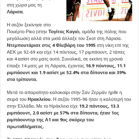
στη χώρα μας τη
Λάρισα
.
Η σεζόν ξεκίνησε στο
Πουέρτο Ρίκο (στην
Τογίτος Καγιέι
, ομάδα της πόλης που
μεγάλωσε) αλλά στα μισά άλλαξε τον Σκοτ στη Λάρισα.
Ντεμπουτάρισε στις 4 Φλεβάρη του 1995
στη νίκη επί της
ΑΕΚ με 92-69 και είχε 14 πόντους, 17 ριμπάουντ, 2 τάπες
και 4 ασίστ στο ματς αυτό. Συνολικά, σε εκείνη τη χρονιά
έπαιξε 14 ματς με τη Λάρισα, έχοντας
16.9 πόντους, 11.1
ριμπάουντ και 1.9 ασίστ με 52.4% στα δίποντα και 39%
στα τρίποντα.
Μετά το απαραίτητο καλοκαίρι στην Σαν Ζερμάν ήρθε η
σειρά του
Ηρακλείου
. Η σεζόν 1995-96 ήταν η καλύτερή του
στην Ελλάδα. Με το Ηράκλειο είχε
19.2 πόντους, 13.3
ριμπάουντ, 2.0 ασίστ με 57% στα δίποντα, ήταν 1ος
ριμπάουντερ της Α1 και 9ος σκόρερ του
πρωταθλήματος.