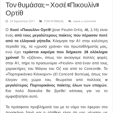
Τον θυμάσαι; – Χοσέ «Πικουλίν»
Ορτίθ
24 September 2011
ΤΟΝ ΘΥΜΑΣΑΙ;
Leave a comment
Ο
Χοσέ «Πικουλίν» Ορτίθ
(Jose Piculin Ortiz, 48, 2.10) είναι
ένας
από τους μεγαλύτερους παίκτες που πέρασαν ποτέ
από τα ελληνικά γήπεδα.
Κόσμησε την Α1 στην καλύτερη
περίοδό της, τα «χρυσά χρόνια» του πρωταθλήματός μας,
ενώ έχει
τεράστια καριέρα που διήρκεσε 28 ολόκληρα
χρόνια!
Το «ζιζάνιο», όπως τον ακούγαμε πολλές φορές
στην Α1, πήρε το προσωνύμιο «Piculin» από έναν από τους
χαρακτήρες του Μάγου του Οζ και από το Concorde. Το
«Πορτορικάνικο Κόνκορντ» (El Concord Boricua), όπως τον
έλεγαν στη χώρα του, θεωρείται από πολλούς
ο
μεγαλύτερος Πορτορικάνος παίκτης όλων των εποχών.
Και πολύ δύσκολα θα βρεθεί κάποιος για να το
αμφισβητήσει αυτό.
Τα πρόσφατα προβλήματά του με το νόμο τον έφεραν στο
προσκήνιο ξανά και η αλήθεια είναι ότι μας γέμισαν με