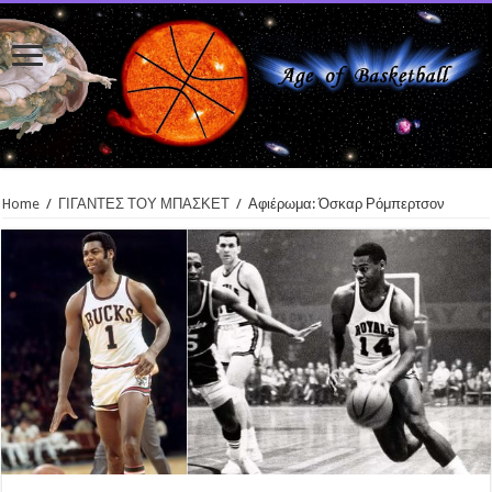
Home
/
ΓΙΓΑΝΤΕΣ ΤΟΥ ΜΠΑΣΚΕΤ
/
Αφιέρωμα: Όσκαρ Ρόμπερτσον