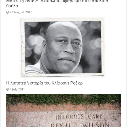
Μάικλ Τζόρνταν: το απόλυτο αφιέρωμα στον απόλυτο
θρύλο
22 August 2010
Η λυπητερή ιστορία του Κλίφορντ Ροζίερ
4 July 2011