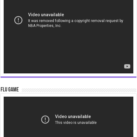
Video
Player
Flu Game
Video
Player