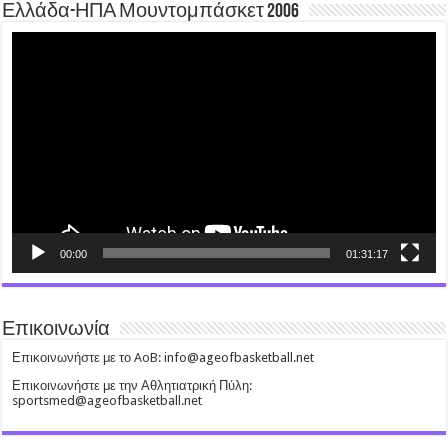
Ελλάδα-ΗΠΑ Μουντομπάσκετ 2006
Video
Player
00:00
01:31:17
Επικοινωνία
Επικοινωνήστε με το AoB: info@ageofbasketball.net
Επικοινωνήστε με την Αθλητιατρική Πύλη:
sportsmed@ageofbasketball.net