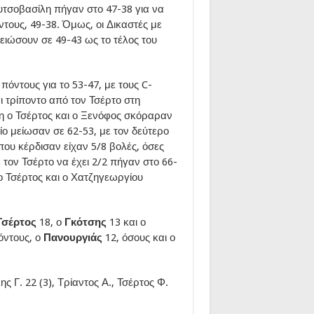
υτσοβασίλη πήγαν στο 47-38 για να
τους, 49-38. Όμως, οι Δικαστές με
ειώσουν σε 49-43 ως το τέλος του
όντους για το 53-47, με τους C-
ι τρίποντο από τον Τσέρτο στη
κη ο Τσέρτος και ο Ξενόφος σκόραραν
ίο μείωσαν σε 62-53, με τον δεύτερο
που κέρδισαν είχαν 5/8 βολές, όσες
 τον Τσέρτο να έχει 2/2 πήγαν στο 66-
 ο Τσέρτος και ο Χατζηγεωργίου
Τσέρτος
18, ο
Γκότσης
13 και ο
όντους, ο
Πανουργιάς
12, όσους και ο
ς Γ. 22 (3), Τρίαντος Α., Τσέρτος Φ.