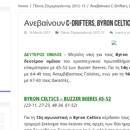
Home
/
Πάνος Ζαχαρογιάννης 2012-13
/
Ανεβαίνουν C-Drifters, 
Ανεβαίνουν C-Drifters, Byron Celtics
16 March 2013
Πάνος Ζαχαρογιάννης 2012-13
Leave a 
Μεγάλη νίκη για τους
Byron
ΔΕΥΤΕΡΟΣ ΟΜΙΛΟΣ –
δευτέρου ομίλου
του ερασιτεχνικού πρωταθλήμ
επικράτησαν με 65-52 των Buzzer Beeres. Για τη
14η 
με 64-49 τους Ασυμβίβαστους Γαλάτες, ενώ για τη
16
με 67-60 τους Δικαστές.
BYRON CELTICS – BUZZER BEERES 65-52
(23-11, 27-23, 48-34, 61-52)
Για τη
13η αγωνιστική
οι
Byron Celtics
κέρδισαν τους
τρομερό ξεκίνημα που έκαναν στις αρχές των δύο ημιχ