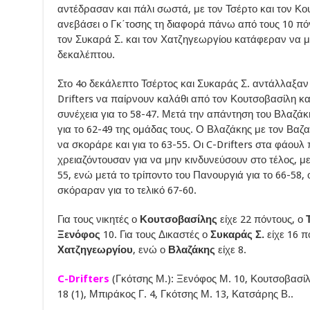
αντέδρασαν και πάλι σωστά, με τον Τσέρτο και τον Κο
ανεβάσει ο Γκ΄τοσης τη διαφορά πάνω από τους 10 πόν
τον Συκαρά Σ. και τον Χατζηγεωργίου κατάφεραν να μ
δεκαλέπτου.
Στο 4ο δεκάλεπτο Τσέρτος και Συκαράς Σ. αντάλλαξαν π
Drifters να παίρνουν καλάθι από τον Κουτσοβασίλη κα
συνέχεια για το 58-47. Μετά την απάντηση του Βλαζά
για το 62-49 της ομάδας τους. Ο Βλαζάκης με τον Βαζα
να σκοράρε και για το 63-55. Οι C-Drifters στα φάουλ 
χρειαζόντουσαν για να μην κινδυνεύσουν στο τέλος, με
55, ενώ μετά το τρίποντο του Πανουργιά για το 66-58,
σκόραραν για το τελικό 67-60.
Για τους νικητές ο
Κουτσοβασίλης
είχε 22 πόντους, ο
Ξενόφος
10. Για τους Δικαστές ο
Συκαράς Σ.
είχε 16 π
Χατζηγεωργίου
, ενώ ο
Βλαζάκης
είχε 8.
C-Drifters
(Γκότσης Μ.): Ξενόφος Μ. 10, Κουτσοβασίλη
18 (1), Μπιράκος Γ. 4, Γκότσης Μ. 13, Κατσάρης Β..