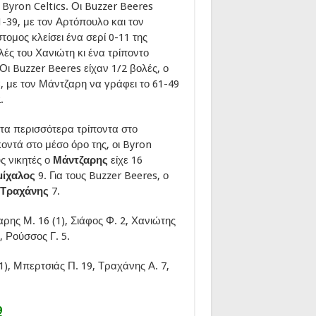
 Byron Celtics. Οι Buzzer Beeres
-39, με τον Αρτόπουλο και τον
ομος κλείσει ένα σερί 0-11 της
ολές του Χανιώτη κι ένα τρίποντο
Οι Buzzer Beeres είχαν 1/2 βολές, ο
8, με τον Μάντζαρη να γράφει το 61-49
.
 τα περισσότερα τρίποντα στο
οντά στο μέσο όρο της, οι Byron
υς νικητές ο
Μάντζαρης
είχε 16
ίχαλος
9. Για τους Buzzer Beeres, ο
Τραχάνης
7.
ρης Μ. 16 (1), Σιάφος Φ. 2, Χανιώτης
6, Ρούσσος Γ. 5.
), Μπερτσιάς Π. 19, Τραχάνης Α. 7,
9