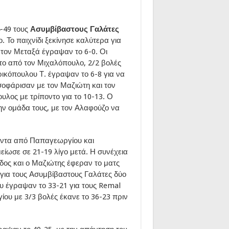
4-49 τους
Ασυμβίβαστους Γαλάτες
 Το παιχνίδι ξεκίνησε καλύτερα για
 τον Μεταξά έγραψαν το 6-0. Οι
το από τον Μιχαλόπουλο, 2/2 βολές
ρικόπουλου Τ. έγραψαν το 6-8 για να
ισοφάρισαν με τον Μαζιώτη και τον
λος με τρίποντο για το 10-13. Ο
ν ομάδα τους, με τον Αλαφούζο να
ποντα από Παπαγεωργίου και
είωσε σε 21-19 λίγο μετά. Η συνέχεια
ος και ο Μαζιώτης έφεραν το ματς
για τους Ασυμβίβαστους Γαλάτες δύο
 έγραψαν το 33-21 για τους Remal
ου με 3/3 βολές έκανε το 36-23 πριν