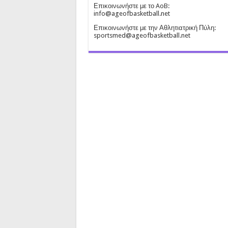
Επικοινωνήστε με το AoB:
info@ageofbasketball.net
Επικοινωνήστε με την Αθλητιατρική Πύλη:
sportsmed@ageofbasketball.net