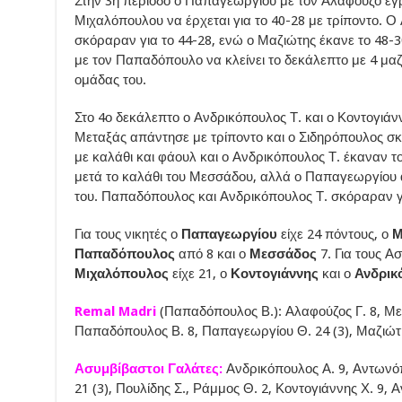
Στην 3η περίοδο ο Παπαγεωργίου με τον Αλαφούζο έγρ
Μιχαλόπουλου να έρχεται για το 40-28 με τρίποντο. 
σκόραραν για το 44-28, ενώ ο Μαζιώτης έκανε το 48-30
με τον Παπαδόπουλο να κλείνει το δεκάλεπτο με 4 μαζ
ομάδας του.
Στο 4ο δεκάλεπτο ο Ανδρικόπουλος Τ. και ο Κοντογιάν
Μεταξάς απάντησε με τρίποντο και ο Σιδηρόπουλος σκ
με καλάθι και φάουλ και ο Ανδρικόπουλος Τ. έκαναν τ
μετά το καλάθι του Μεσσάδου, αλλά ο Παπαγεωργίου α
του. Παπαδόπουλος και Ανδρικόπουλος Τ. σκόραραν γι
Για τους νικητές ο
Παπαγεωργίου
είχε 24 πόντους, ο
Μ
Παπαδόπουλος
από 8 και ο
Μεσσάδος
7. Για τους Α
Μιχαλόπουλος
είχε 21, ο
Κοντογιάννης
και ο
Ανδρικ
Remal Madri
(Παπαδόπουλος Β.): Αλαφούζος Γ. 8, Μεσ
Παπαδόπουλος Β. 8, Παπαγεωργίου Θ. 24 (3), Μαζιώτης
Ασυμβίβαστοι Γαλάτες:
Ανδρικόπουλος Α. 9, Αντωνόπο
21 (3), Πουλίδης Σ., Ράμμος Θ. 2, Κοντογιάννης Χ. 9, Α