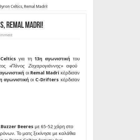
Byron Celtics, Remal Madri!
, Remal Madri!
comment
 Celtics
για τη
13η αγωνιστική
του
ατος
«Πάνος Ζαχαρογιάννης»
αφού
αγωνιστική
οι
Remal Madri
κέρδισαν
η αγωνιστική
οι
C-Drifters
κέρδισαν
Buzzer Beeres
με 65-52 χάρη στο
ρόνων. Το ματς ξεκίνησε με καλάθια