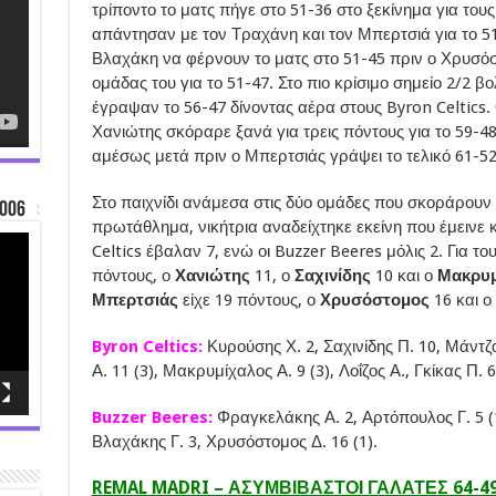
τρίποντο το ματς πήγε στο 51-36 στο ξεκίνημα για τους
απάντησαν με τον Τραχάνη και τον Μπερτσιά για το 51
Βλαχάκη να φέρνουν το ματς στο 51-45 πριν ο Χρυσόστ
ομάδας του για το 51-47. Στο πιο κρίσιμο σημείο 2/2 β
έγραψαν το 56-47 δίνοντας αέρα στους Byron Celtics. 
Χανιώτης σκόραρε ξανά για τρεις πόντους για το 59-4
αμέσως μετά πριν ο Μπερτσιάς γράψει το τελικό 61-52
Στο παιχνίδι ανάμεσα στις δύο ομάδες που σκοράρουν
006
πρωτάθλημα, νικήτρια αναδείχτηκε εκείνη που έμεινε κ
Celtics έβαλαν 7, ενώ οι Buzzer Beeres μόλις 2. Για το
πόντους, ο
Χανιώτης
11, ο
Σαχινίδης
10 και ο
Μακρυμ
Μπερτσιάς
είχε 19 πόντους, ο
Χρυσόστομος
16 και ο
Byron Celtics:
Κυρούσης Χ. 2, Σαχινίδης Π. 10, Μάντζα
Α. 11 (3), Μακρυμίχαλος Α. 9 (3), Λοΐζος Α., Γκίκας Π. 
Buzzer Beeres:
Φραγκελάκης Α. 2, Αρτόπουλος Γ. 5 (1
Βλαχάκης Γ. 3, Χρυσόστομος Δ. 16 (1).
REMAL MADRI – ΑΣΥΜΒΙΒΑΣΤΟΙ ΓΑΛΑΤΕΣ 64-4