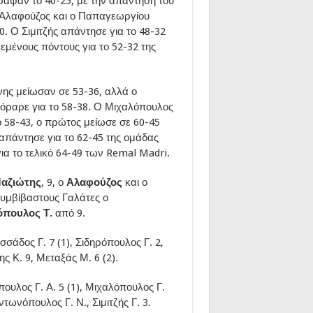
αψαν το 40-25, με την απάντηση του
Ο Αλαφούζος και ο Παπαγεωργίου
. Ο Σιμιτζής απάντησε για το 48-32
εμένους πόντους για το 52-32 της
νης μείωσαν σε 53-36, αλλά ο
όραρε για το 58-38. Ο Μιχαλόπουλος
ο 58-43, ο πρώτος μείωσε σε 60-45
πάντησε για το 62-45 της ομάδας
α το τελικό 64-49 των Remal Madri.
αζιώτης
, 9, ο
Αλαφούζος
και ο
συμβίβαστους Γαλάτες ο
όπουλος Τ.
από 9.
σάδος Γ. 7 (1), Σιδηρόπουλος Γ. 2,
 Κ. 9, Μεταξάς Μ. 6 (2).
υλος Γ. Α. 5 (1), Μιχαλόπουλος Γ.
ντωνόπουλος Γ. Ν., Σιμιτζής Γ. 3.