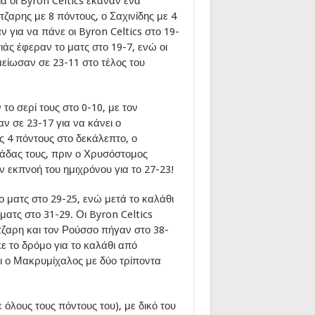
α οι Byron Celtics έκαναν ένα
τζαρης με 8 πόντους, ο Σαχινίδης με 4
για να πάνε οι Byron Celtics στο 19-
ιάς έφεραν το ματς στο 19-7, ενώ οι
 μείωσαν σε 23-11 στο τέλος του
το σερί τους στο 0-10, με τον
 σε 23-17 για να κάνει ο
ς 4 πόντους στο δεκάλεπτο, ο
μάδας τους, πριν ο Χρυσόστομος
ν εκπνοή του ημιχρόνου για το 27-23!
ο ματς στο 29-25, ενώ μετά το καλάθι
ατς στο 31-29. Οι Byron Celtics
τζαρη και τον Ρούσσο πήγαν στο 38-
ε το δρόμο για το καλάθι από
ι ο Μακρυμίχαλος με δύο τρίποντα
όλους τους πόντους του), με δικό του