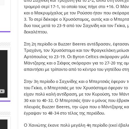
από Σαχινίδη και Τραχάνη για το 2-2, αλλά στη συνέχει
τρομερό σερί 17-1, το οποίο τους πήγε στο +16. Ο Μάν
και ο Μακρυμίχαλος με τον Ρούσσο ήταν που σκόραραν 
3. Το σερί διέκοψε ο Χρυσόστομος, αυτός και ο Μπερτσ
δυο τους μετά το 23-9 από τον Σαχινίδη και τον Γκίκα,
δεκαλέπτου.
Στη 2η περίοδο οι Buzzer Beeres αντέδρασαν, έφτασαν 
Τραχάνη, τον Χρυσόστομο και τον Φραγκελάκη μείωσαν
Αρτόπουλος το 23-19. Οι Byron Celtics σκόραραν μόλι
Μάντζαρης και ο Σιάφος σκόραραν για το 27-20 της ο
απαντήσει με τρίποντο από το κέντρο του γηπέδου στη
Στην 3η περίοδο ο Σαχινίδης και ο Μπερτσιάς έφεραν τ
του Γκίκα, ο Μπερτσιάς με τον Χρυσόστομο έφεραν το μ
είχαν πολύ καλή αντίδραση, με τον Κυρούση, τον Μάν
30 και το 40-32. Ο Μπερτσιάς ήταν ο μόνος που έβρισκ
πλευράς Buzzer Beeres, την ώρα που ο Μάντζαρης κα
έγραψαν το 48-34 στο τέλος της περιόδου.
Ο Χανιώτης έκανε πολύ μεγάλη 4η περίοδο (εκεί έβαλε 