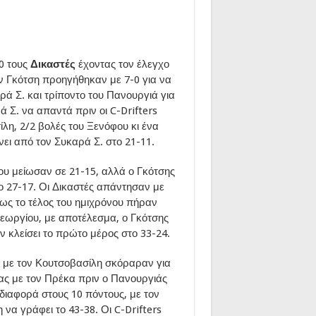
0 τους
Δικαστές
έχοντας τον έλεγχο
ν Γκότση προηγήθηκαν με 7-0 για να
ρά Σ. και τρίποντο του Πανουργιά για
 Σ. να απαντά πριν οι C-Drifters
λη, 2/2 βολές του Ξενόφου κι ένα
ίνει από τον Συκαρά Σ. στο 21-11.
ου μείωσαν σε 21-15, αλλά ο Γκότσης
ο 27-17. Οι Δικαστές απάντησαν με
 ως το τέλος του ημιχρόνου πήραν
γεωργίου, με αποτέλεσμα, ο Γκότσης
ν κλείσει το πρώτο μέρος στο 33-24.
ς με τον Κουτσοβασίλη σκόραραν για
πας με τον Πρέκα πριν ο Πανουργιάς
διαφορά στους 10 πόντους, με τον
 να γράφει το 43-38. Οι C-Drifters