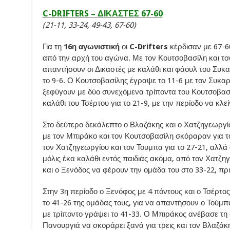
C-DRIFTERS – ΔΙΚΑΣΤΕΣ 67-60
(21-11, 33-24, 49-43, 67-60)
Για τη
16η αγωνιστική
οι
C-Drifters
κέρδισαν με 67-6
από την αρχή του αγώνα. Με τον Κουτσοβασίλη και το
απαντήσουν οι Δικαστές με καλάθι και φάουλ του Συκα
το 9-6. Ο Κουτσοβασίλης έγραψε το 11-6 με τον Συκαρά
ξεφύγουν με δύο συνεχόμενα τρίποντα του Κουτσοβασί
καλάθι του Τσέρτου για το 21-9, με την περίοδο να κλε
Στο δεύτερο δεκάλεπτο ο Βλαζάκης και ο Χατζηγεωργί
με τον Μπιράκο και τον Κουτσοβασίλη σκόραραν για τ
τον Χατζηγεωργίου και τον Τουμπα για το 27-21, αλλά
μόλις έκα καλάθι εντός παιδιάς ακόμα, από τον Χατζη
και ο Ξενόδος να φέρουν την ομάδα του στο 33-22, πρι
Στην 3η περίοδο ο Ξενόφος με 4 πόντους και ο Τσέρτο
το 41-26 της ομάδας τους, για να απαντήσουν ο Τούμ
με τρίποντο γράψει το 41-33. Ο Μπιράκος ανέβασε τη 
Πανουργιά να σκοράρει ξανά για τρεις και τον Βλαζάκη