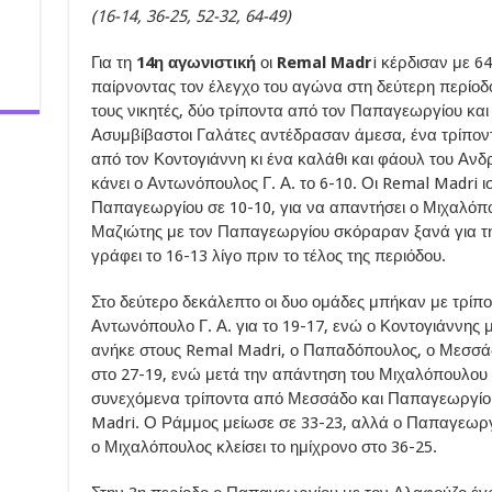
(16-14, 36-25, 52-32, 64-49)
Για τη
14η αγωνιστική
οι
Remal Madr
i κέρδισαν με 6
παίρνοντας τον έλεγχο του αγώνα στη δεύτερη περίοδο.
τους νικητές, δύο τρίποντα από τον Παπαγεωργίου και
Ασυμβίβαστοι Γαλάτες αντέδρασαν άμεσα, ένα τρίπον
από τον Κοντογιάννη κι ένα καλάθι και φάουλ του Ανδ
κάνει ο Αντωνόπουλος Γ. Α. το 6-10. Οι Remal Madri 
Παπαγεωργίου σε 10-10, για να απαντήσει ο Μιχαλόπου
Μαζιώτης με τον Παπαγεωργίου σκόραραν ξανά για τη
γράφει το 16-13 λίγο πριν το τέλος της περιόδου.
Στο δεύτερο δεκάλεπτο οι δυο ομάδες μπήκαν με τρί
Αντωνόπουλο Γ. Α. για το 19-17, ενώ ο Κοντογιάννης μ
ανήκε στους Remal Madri, ο Παπαδόπουλος, ο Μεσσάδ
στο 27-19, ενώ μετά την απάντηση του Μιχαλόπουλου 
συνεχόμενα τρίποντα από Μεσσάδο και Παπαγεωργίου
Madri. Ο Ράμμος μείωσε σε 33-23, αλλά ο Παπαγεωργί
ο Μιχαλόπουλος κλείσει το ημίχρονο στο 36-25.