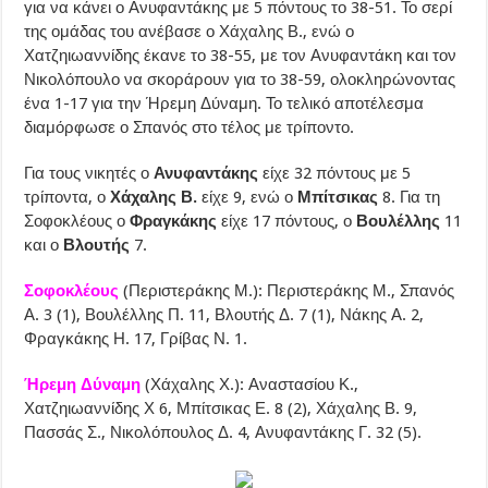
για να κάνει ο Ανυφαντάκης με 5 πόντους το 38-51. Το σερί
της ομάδας του ανέβασε ο Χάχαλης Β., ενώ ο
Χατζηιωαννίδης έκανε το 38-55, με τον Ανυφαντάκη και τον
Νικολόπουλο να σκοράρουν για το 38-59, ολοκληρώνοντας
ένα 1-17 για την Ήρεμη Δύναμη. Το τελικό αποτέλεσμα
διαμόρφωσε ο Σπανός στο τέλος με τρίποντο.
Για τους νικητές ο
Ανυφαντάκης
είχε 32 πόντους με 5
τρίποντα, ο
Χάχαλης Β.
είχε 9, ενώ ο
Μπίτσικας
8. Για τη
Σοφοκλέους ο
Φραγκάκης
είχε 17 πόντους, ο
Βουλέλλης
11
και ο
Βλουτής
7.
Σοφοκλέους
(Περιστεράκης Μ.): Περιστεράκης Μ., Σπανός
Α. 3 (1), Βουλέλλης Π. 11, Βλουτής Δ. 7 (1), Νάκης Α. 2,
Φραγκάκης Η. 17, Γρίβας Ν. 1.
Ήρεμη Δύναμη
(Χάχαλης Χ.): Αναστασίου Κ.,
Χατζηιωαννίδης Χ 6, Μπίτσικας Ε. 8 (2), Χάχαλης Β. 9,
Πασσάς Σ., Νικολόπουλος Δ. 4, Ανυφαντάκης Γ. 32 (5).