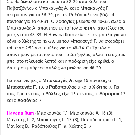
Στο 4ο δεκάλεπτο και μετά το 32-29 από βολή του
Παβατζόγλου ο Μπακαυγάς Α. και ο Μπακαυγάς Γ.
σκόραραν για το 36-29, με τον Ραδόπουλο να βάζει 4
πόντους για το 40-31. Ο Χασόγιας μείωσε σε 40-33, αλλά ο
Μπακαυγάς Α. απάντησε με τρίποντο 4:14 γι ατο τέλος του
ματς για το 43-33. Η Havana Rum έκλεψε την μπάλα για να
κάνει ο Χιώτης το 45-33, με τον Μπακαυγά Γ. να σκοράρει
τρίποντο 2:53 για το τέλος για το 48-34. Οι Τριπόντοι
απάντησαν με τρίποντο του Παβατζόγλου, αλλά πια είχαμε
μπει στο τελευταίο λεπτό και η πρόκριση είχε κριθεί, ο
Λάμπρου μπόρεσε απλώς να μειώσει σε 48-39.
Για τους νικητές ο
Μπακαυγάς Α.
είχε 16 πόντους, ο
Μπακαυγάς Γ.
13, ο
Ραδόπουλος
9 και ο
Χιώτης
7. Για
τους Τριπόντιους ο
Ράλλης
είχε 13 πόντους, ο
Λάμπρου
12
και ο
Χασόγιας
7.
Havana Rum
(Μπακαυγάς Γ.): Μπακαυγάς Α. 16 (3),
Μαγιάτης Γ. 2, Μπακαυγάς Γ. 13 (3), Παπαδημητρίου Γ. 1,
Μανίκας Β., Ραδόπουλος Π. 9, Χιώτης Σ. 7.