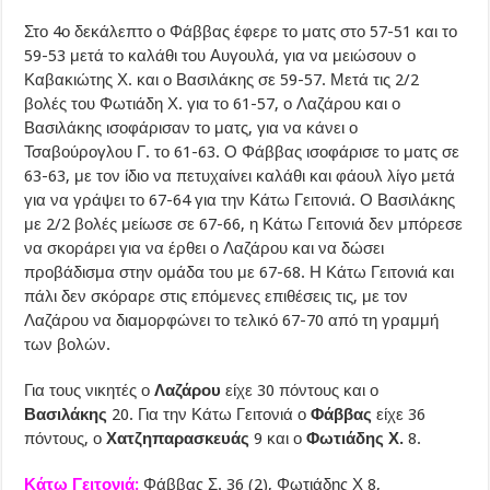
Στο 4ο δεκάλεπτο ο Φάββας έφερε το ματς στο 57-51 και το
59-53 μετά το καλάθι του Αυγουλά, για να μειώσουν ο
Καβακιώτης Χ. και ο Βασιλάκης σε 59-57. Μετά τις 2/2
βολές του Φωτιάδη Χ. για το 61-57, ο Λαζάρου και ο
Βασιλάκης ισοφάρισαν το ματς, για να κάνει ο
Τσαβούρογλου Γ. το 61-63. Ο Φάββας ισοφάρισε το ματς σε
63-63, με τον ίδιο να πετυχαίνει καλάθι και φάουλ λίγο μετά
για να γράψει το 67-64 για την Κάτω Γειτονιά. Ο Βασιλάκης
με 2/2 βολές μείωσε σε 67-66, η Κάτω Γειτονιά δεν μπόρεσε
να σκοράρει για να έρθει ο Λαζάρου και να δώσει
προβάδισμα στην ομάδα του με 67-68. Η Κάτω Γειτονιά και
πάλι δεν σκόραρε στις επόμενες επιθέσεις τις, με τον
Λαζάρου να διαμορφώνει το τελικό 67-70 από τη γραμμή
των βολών.
Για τους νικητές ο
Λαζάρου
είχε 30 πόντους και ο
Βασιλάκης
20. Για την Κάτω Γειτονιά ο
Φάββας
είχε 36
πόντους, ο
Χατζηπαρασκευάς
9 και ο
Φωτιάδης Χ.
8.
Κάτω Γειτονιά:
Φάββας Σ. 36 (2), Φωτιάδης Χ 8,