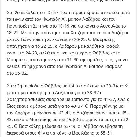
Στο 2ο δεκάλεπτο η Drink Team προσπέρασε στο σκορ μετά
το 18-13 από τον Φωτιάδη Χ., με τον Λαζάρου και τον
Γιαννιτσιώτη Σ. πήγε στο 18-19 για να κάνει ο Αυγουλάς το
18-21. Μετά την απάντηση του Χατζηπαρασκευά ο Λαζάρου
με τον Γιαννιτσιώτη Σ. έκαναν το 20-25. Ο Μαυράκης
απάντησε για το 22-25, ο Λαζάρου με καλάθι και φάουλ
έκανε το 24-28, αλλά από εκεί και πέρα ο Φάββας και ο
Μαυράκης απάντησαν για το 31-30 της ομάδας τους, για να
κλείσει το ημίχρονο από τον Φωτιάδη Χ. και τον Τσάμαλη
στο 35-32.
Στην 3η περίοδο ο Φάββας με τρίποντο έκανε το 38-34, ενώ
μετά την απάντηση του Λαζάρου για το 38-37 ο
Χατζηπαρασκευάς σκόραρε με τρίποντο για το 41-37, ενώ ο
ίδιος έκανε αμέσως μετά για το 43-37. Ο Παραγιάννης με
τον Λαζάρου μείωσαν σε 43-41, ο Λαζάρου έκανε και το 45-
43, αλλά ο Μαυράκης με τον Φάββα έφεραν το ματς στο 52-
45. Ο Βασικάλης μείωσε σε 53-49, ο Φάββας ανέβασε τη
διαφορά στους 6, για να κάνει ο Βασιλάκης το 55-51.