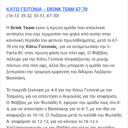
ΚΑΤΩ ΓΕΙΤΟΝΙΑ – DRINK TEAM 67-70
(16-13, 35-32, 55-51, 67-70)
Η
Drink Team
έγινε η πρώτη ομάδα που απέκλεισε
αντίπαλο που είχε τερματίσει πιο ψηλά από αυτήν στην
κανονική περίοδο του φετινού πρωταθλήματος, μετά το 67-
70 επί της
Κάτω Γειτονιάς
, για να αντιμετωπίσει την S-
Parta BC σταν πρώτη φάση των πλέι οφς. Ο Φάββας
πάλεψε για την Κάτω Γειτονιά πλησιάζοντας το ρεκόρ
πόντων στα πλέι οφς, αλλά δεν μπόρεσε η ομάδα του να
ξεπεράσει την τρομερή εμφάνιση του διδύμου Λαζάρου-
Βασιλάκη.
Το παιχνίδι ξεκίνησε με 4-0 για την Κάτω Γειτονιά με τον
Τσάμαλη, για να απαντήσει ο Αυγουλάς για την ισοφάριση.
Ο Φάββας με τον Φωτιάδη Χ. έφεραν την ομάδα τους στο 8-
4, για να απαντήσει ο Βασιλάκης για το 8-7, με τον ίδιο να
ισοφαρίζει σε 10-10. Ο Λαζάρου μετά το καλάθι του Φωτιάδη
Α. ισοφάρισε σε 12-12, για να κάνουν το 16-12 ο
Χατζηπαρασκευάς με τον Φάββα στο τέλος της περιόδου.