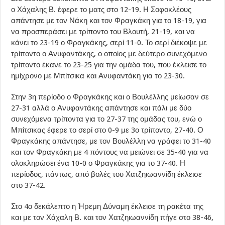
ο Χάχαλης Β. έφερε το ματς στο 12-19. Η Σοφοκλέους
απάντησε με τον Νάκη και τον Φραγκάκη για το 18-19, για
να προσπεράσει με τρίποντο του Βλουτή, 21-19, και να
κάνει το 23-19 ο Φραγκάκης, σερί 11-0. Το σερί διέκοψε με
τρίποντο ο Ανυφαντάκης, ο οποίος με δεύτερο συνεχόμενο
τρίποντο έκανε το 23-25 για την ομάδα του, που έκλεισε το
ημίχρονο με Μπίτσικα και Ανυφαντάκη για το 23-30.
Στην 3η περίοδο ο Φραγκάκης και ο Βουλέλλης μείωσαν σε
27-31 αλλά ο Ανυφαντάκης απάντησε και πάλι με δύο
συνεχόμενα τρίποντα για το 27-37 της ομάδας του, ενώ ο
Μπίτσικας έφερε το σερί στο 0-9 με 3ο τρίποντο, 27-40. Ο
Φραγκάκης απάντησε, με τον Βουλέλλη να γράφει το 31-40
και τον Φραγκάκη με 4 πόντους να μειώνει σε 35-40 για να
ολοκληρώσει ένα 10-0 ο Φραγκάκης για το 37-40. Η
περίοδος, πάντως, από βολές του Χατζηιωαννίδη έκλεισε
στο 37-42.
Στο 4ο δεκάλεπτο η Ήρεμη Δύναμη έκλεισε τη ρακέτα της
και με τον Χάχαλη Β. και τον Χατζηιωαννίδη πήγε στο 38-46,