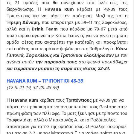
τις 21 ομάδες που θα συνεχίσουν στα πλέι οφς της
διοργάνωσης. Η
Havana Rum
κέρδισε με 48-39 τους
Τριπόντιους για να πάρει την πρόκριση. Μαζί της και η
Ήρεμη Δύναμη
, που επικράτησε με 59-41 της Σοφοκλέους,
αλλά και η
Drink Team
που κέρδισε με 70-67 μετά από
πολύ ωραίο αγώνα την Κάτω Γειτονιά, για να γίνει η πρώτη
ομάδα φέτος που ανατρέπει την κατάταξη και προκρίνεται
επί ομάδας που τερμάτισε ψηλότερα στη βαθμολογία.
Κάτω
Γειτονιά, Σοφοκλέους και Τριπόντιοι ολοκλήρωσαν
με τον
αγώνα αυτόν
την παρουσία τους
στο φετινό πρωτάθλημα
και τερμάτισαν με αυτή τη σειρά στις θέσεις 22-24.
HAVANA RUM – ΤΡΙΠΟΝΤΙΟΙ 48-39
(12-8, 21-19, 32-28, 48-39)
Η
Havana Rum
κέρδισε τους
Τριπόντιους
με 48-39 για να
πάρει την πρόκριση και να αντιμετωπίσει τους Gastone στην
πρώτη φάση των πλέι οφς. Το ματς ξεκίνησε με τρίποντο του
Τσαφαντάκη, αλλά ο Μπακαυγάς Α. και ο Ραδόπουλος
απάντησαν για το 7-3 της ομάδας τους. Ο Ράλλης ισοφάρισε
το ματς σε 7-7, με τον Μπακαυγά Γ. να γράφει τρίποντο για