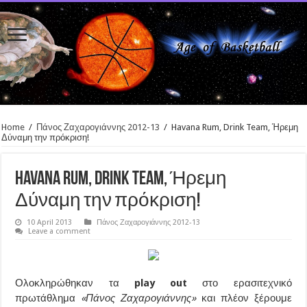
Home
/
Πάνος Ζαχαρογιάννης 2012-13
/
Havana Rum, Drink Team, Ήρεμη
Δύναμη την πρόκριση!
Havana Rum, Drink Team, Ήρεμη
Δύναμη την πρόκριση!
10 April 2013
Πάνος Ζαχαρογιάννης 2012-13
Leave a comment
Ολοκληρώθηκαν τα
play out
στο ερασιτεχνικό
πρωτάθλημα
«Πάνος Ζαχαρογιάννης»
και πλέον ξέρουμε