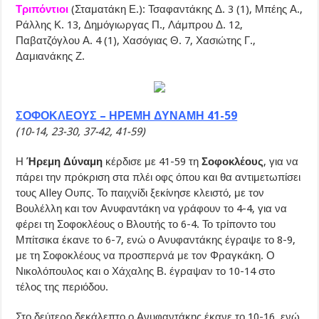
Τριπόντιοι
(Σταματάκη Ε.): Τσαφαντάκης Δ. 3 (1), Μπέης Α.,
Ράλλης Κ. 13, Δημόγιωργας Π., Λάμπρου Δ. 12,
Παβατζόγλου Α. 4 (1), Χασόγιας Θ. 7, Χασιώτης Γ.,
Δαμιανάκης Ζ.
ΣΟΦΟΚΛΕΟΥΣ – ΗΡΕΜΗ ΔΥΝΑΜΗ 41-59
(10-14, 23-30, 37-42, 41-59)
Η
Ήρεμη Δύναμη
κέρδισε με 41-59 τη
Σοφοκλέους
, για να
πάρει την πρόκριση στα πλέι οφς όπου και θα αντιμετωπίσει
τους Alley Ουπς. Το παιχνίδι ξεκίνησε κλειστό, με τον
Βουλέλλη και τον Ανυφαντάκη να γράφουν το 4-4, για να
φέρει τη Σοφοκλέους ο Βλουτής το 6-4. Το τρίποντο του
Μπίτσικα έκανε το 6-7, ενώ ο Ανυφαντάκης έγραψε το 8-9,
με τη Σοφοκλέους να προσπερνά με τον Φραγκάκη. Ο
Νικολόπουλος και ο Χάχαλης Β. έγραψαν το 10-14 στο
τέλος της περιόδου.
Στο δεύτερο δεκάλεπτο ο Ανυφαντάκης έκανε το 10-16, ενώ