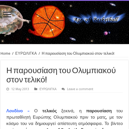
Home
/
ΕΥΡΩΛΙΓΚΑ
/
Η παρουσίαση του Ολυμπιακού στον τελικό!
Η παρουσίαση του Ολυμπιακού
στον τελικό!
12 May 2013
ΕΥΡΩΛΙΓΚΑ
Leave a comment
Λονδίνο –
Ο
τελικός
ξεκινά, η
παρουσίαση
του
πρωταθλητή Ευρώπης Ολυμπιακού πριν το ματς, με τον
κόσμο του να δημιουργεί απίστευτη ατμόσφαιρα. Το βίντεο