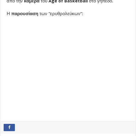
από την
κάμερα
του
Age of Basketball
στο γήπεδο.
Η
παρουσίαση
των “ερυθρολεύκων”: