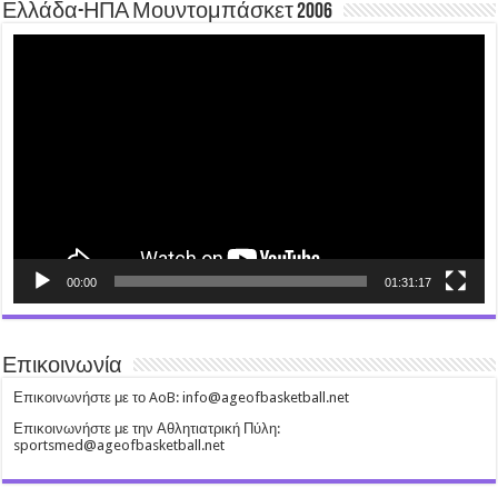
Ελλάδα-ΗΠΑ Μουντομπάσκετ 2006
Video
Player
00:00
01:31:17
Επικοινωνία
Επικοινωνήστε με το AoB: info@ageofbasketball.net
Επικοινωνήστε με την Αθλητιατρική Πύλη:
sportsmed@ageofbasketball.net