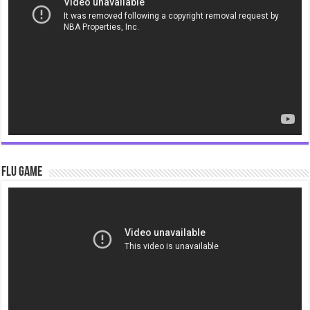
Flu Game
Video
Player