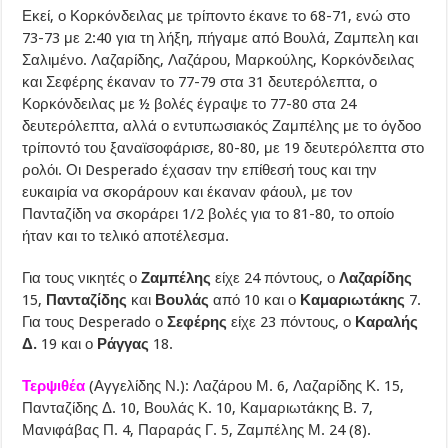
Εκεί, ο Κορκόνδειλας με τρίποντο έκανε το 68-71, ενώ στο
73-73 με 2:40 για τη λήξη, πήγαμε από Βουλά, Ζαμπελη και
Σαλιμένο. Λαζαρίδης, Λαζάρου, Μαρκούλης, Κορκόνδειλας
και Σεφέρης έκαναν το 77-79 στα 31 δευτερόλεπτα, ο
Κορκόνδειλας με ½ βολές έγραψε το 77-80 στα 24
δευτερόλεπτα, αλλά ο εντυπωσιακός Ζαμπέλης με το όγδοο
τρίποντό του ξαναϊσοφάρισε, 80-80, με 19 δευτερόλεπτα στο
ρολόι. Οι Desperado έχασαν την επίθεσή τους και την
ευκαιρία να σκοράρουν και έκαναν φάουλ, με τον
Πανταζίδη να σκοράρει 1/2 βολές για το 81-80, το οποίο
ήταν και το τελικό αποτέλεσμα.
Για τους νικητές ο
Ζαμπέλης
είχε 24 πόντους, ο
Λαζαρίδης
15,
Πανταζίδης
και
Βουλάς
από 10 και ο
Καμαριωτάκης
7.
Για τους Desperado ο
Σεφέρης
είχε 23 πόντους, ο
Καραλής
Δ.
19 και ο
Ράγγας
18.
Τερψιθέα
(Αγγελίδης Ν.): Λαζάρου Μ. 6, Λαζαρίδης Κ. 15,
Πανταζίδης Δ. 10, Βουλάς Κ. 10, Καμαριωτάκης Β. 7,
Μανιφάβας Π. 4, Παραράς Γ. 5, Ζαμπέλης Μ. 24 (8).