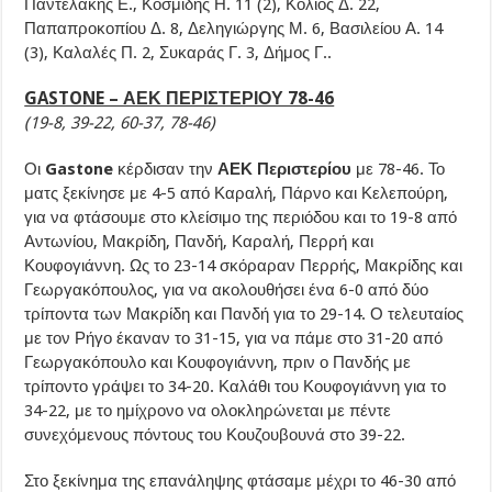
Παντελάκης Ε., Κοσμίδης Η. 11 (2), Κολιός Δ. 22,
Παπαπροκοπίου Δ. 8, Δεληγιώργης Μ. 6, Βασιλείου Α. 14
(3), Καλαλές Π. 2, Συκαράς Γ. 3, Δήμος Γ..
GASTONE – ΑΕΚ ΠΕΡΙΣΤΕΡΙΟΥ 78-46
(19-8, 39-22, 60-37, 78-46)
Οι
Gastone
κέρδισαν την
ΑΕΚ Περιστερίου
με 78-46. Το
ματς ξεκίνησε με 4-5 από Καραλή, Πάρνο και Κελεπούρη,
για να φτάσουμε στο κλείσιμο της περιόδου και το 19-8 από
Αντωνίου, Μακρίδη, Πανδή, Καραλή, Περρή και
Κουφογιάννη. Ως το 23-14 σκόραραν Περρής, Μακρίδης και
Γεωργακόπουλος, για να ακολουθήσει ένα 6-0 από δύο
τρίποντα των Μακρίδη και Πανδή για το 29-14. Ο τελευταίος
με τον Ρήγο έκαναν το 31-15, για να πάμε στο 31-20 από
Γεωργακόπουλο και Κουφογιάννη, πριν ο Πανδής με
τρίποντο γράψει το 34-20. Καλάθι του Κουφογιάννη για το
34-22, με το ημίχρονο να ολοκληρώνεται με πέντε
συνεχόμενους πόντους του Κουζουβουνά στο 39-22.
Στο ξεκίνημα της επανάληψης φτάσαμε μέχρι το 46-30 από