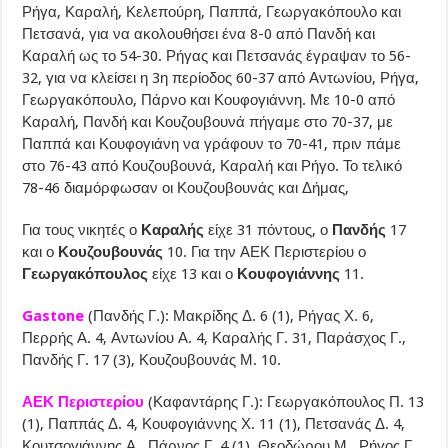
Ρήγα, Καραλή, Κελεπούρη, Παππά, Γεωργακόπουλο και
Πετσανά, για να ακολουθήσει ένα 8-0 από Πανδή και
Καραλή ως το 54-30. Ρήγας και Πετσανάς έγραψαν το 56-
32, για να κλείσει η 3η περίοδος 60-37 από Αντωνίου, Ρήγα,
Γεωργακόπουλο, Πάρνο και Κουφογιάννη. Με 10-0 από
Καραλή, Πανδή και Κουζουβουνά πήγαμε στο 70-37, με
Παππά και Κουφογιάνη να γράφουν το 70-41, πριν πάμε
στο 76-43 από Κουζουβουνά, Καραλή και Ρήγο. Το τελικό
78-46 διαμόρφωσαν οι Κουζουβουνάς και Δήμας,
Για τους νικητές ο
Καραλής
είχε 31 πόντους, ο
Πανδής
17
και ο
Κουζουβουνάς
10. Για την ΑΕΚ Περιστερίου ο
Γεωργακόπουλος
είχε 13 και ο
Κουφογιάννης
11.
Gastone
(Πανδής Γ.): Μακρίδης Δ. 6 (1), Ρήγας Χ. 6,
Περρής Α. 4, Αντωνίου Α. 4, Καραλής Γ. 31, Παράσχος Γ.,
Πανδής Γ. 17 (3), Κουζουβουνάς Μ. 10.
ΑΕΚ Περιστερίου
(Καφαντάρης Γ.): Γεωργακόπουλος Π. 13
(1), Παππάς Δ. 4, Κουφογιάννης Χ. 11 (1), Πετσανάς Δ. 4,
Κουτσογιάννης Α., Πάρνος Γ. 4 (1), Θεοδώρου Μ., Ρήγος Γ.