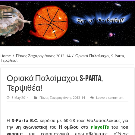
Home
/
Πάνος Ζαχαρογιάννης 2013-14
/
Οριακά Παλαίμαχοι, S-Parta,
Τερψιθέα!
Οριακά Παλαίμαχοι, S-Parta,
Τερψιθέα!
3 May 2014
Πάνος Ζαχαρογιάννης 2013-14
Leave a comment
Η
S-Parta B.C.
κέρδισε με 60-58 τους Θαλασσόλυκους για
την
3η αγωνιστική
του
Η ομίλου
στα
Playoffs
του
1ου
γκρουπ
του ερασιτεχνικού πρωταθλήματος
«Πάνος