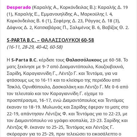
Desperado
(Καραλής Α., Κορκόνδειλας Β.): Καραλής Δ. 19
(1), Καραλής Ε., Εμμανουηλίδης Α., Μαρκούλης Ι. 4,
Κορκόνδειλας Β. 6 (1), Σεφέρης Δ. 23, Ράγγας Δ. 18 (3),
Δάφνος Δ. 2, Κατσιαβάρας Π., Σαλιμένος Β. 6, Βαβίζος Θ. 2.
S-PARTA B.C. – ΘΑΛΑΣΣΟΛΥΚΟΙ 60-58
(16-11, 28-29, 40-42, 60-58)
Η
S-Parta B.C.
κέρδισε τους
Θαλασσόλυκους
με 60-58. Το
ματς ξεκίνησε με 9-7 από Δοαμαντόπουλο, Κουζουβουνά,
Σαρίδη, Καραγιαννίδη Γ., Λέντζο Γ. και Τεντόμα, για να
φτάσουμς ως το 16-11 και το κλείσιμο της περιόδου από
Τσικλό, Ορνιθόπουλο, Δασκαλάκη και Λέντζο Γ. Με 0-6 από
τον τελευταίο και τον Καραγιαννίδη Γ. είχαμε το
προσπέρασμα, 16-17, ενώ Διαμαντόπουλος και Τεντόμας
έκαναν το 18-19. Μυλωνάς και Σαρίδης έφεραν το ματς στο
22-19, απάντησαν Λέντζος Φ. και Τεντόμας για το 22-23, με
τον Διαμαντόπουλο να γράφει ισοπαλία, 23-23. Σαρίδης και
Λέντζος Φ. έκαναν το 25-25, Τεντόμας και Λέντζος Γ.
σκόραραν για το 25-29, πριν τελειώσει το εικοσάλεπτο ο