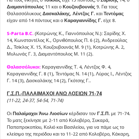
Για τους νικητές ο
Τσικλός
είχε 15 πόντους, ο
Σαρίδης
14, ο
Διαμαντόπουλος
11 και ο
Κουζουβουνάς
9. Για τους
Θαλασσόλυκους
Δασκαλάκης
,
Λέντζος Γ.
και
Τεντόμας
είχαν από 14 πόντους και ο
Καραγιαννίδης Γ.
είχε 8.
S-Parta B.C.
(Κοτρώνης Κ., Γιαννόπουλος Ν.): Σαρίδης Χ.
14, Κωνσταντέλος Κ., Ορνιθόπουλος Π. 6 (2), Ανδρεούλας
Δ., Τσίκλος Χ. 15, Κουζουβουνάς Μ. 9 (1), Κοτρώνης Α. 2,
Μυλωνάς Γ. 3, Διαμαντόπουλος Μ. 11 (2).
Θαλασσόλυκοι:
Καραγιαννίδης Τ. 4, Λέντζος Φ. 4,
Καραγιαννίδης Γ. 8 (1), Τεντόμας Ν. 14 (1), Λύρας Ι., Λέντζος
Γ. 14 (3), Δασκαλάκης 14 (2), Γκότσης Γ..
Γ.Σ.Π.-ΠΑΛΑΙΜΑΧΟΙ ΑΝΩ ΛΟΣΙΩΝ 71-74
(11-22, 24-37, 54-54, 71-74)
Οι
Παλαίμαχοι Άνω Λιοσίων
κέρδισαν τον
Γ.Σ.Π.
με 71-74.
Το ματς ξεκίνησε με 2-11 από Κολοβέρο, Συκαρά,
Παπαπροκοπίου, Κολιό και Βασιλείου, για να πάμε ως το
κλείσιμο της περιόδου και το 11-22 από Κολοβέρο, Κάκαρη,