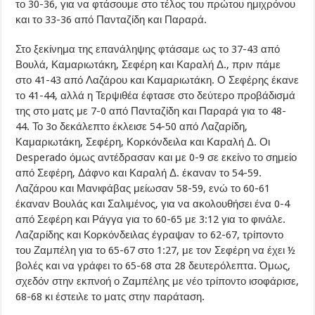
το 30-36, για να φτάσουμε στο τέλος του πρώτου ημιχρόνου
και το 33-36 από Πανταζίδη και Παραρά.
Στο ξεκίνημα της επανάληψης φτάσαμε ως το 37-43 από
Βουλά, Καμαριωτάκη, Σεφέρη και Καραλή Δ., πριν πάμε
στο 41-43 από Λαζάρου και Καμαριωτάκη. Ο Σεφέρης έκανε
το 41-44, αλλά η Τερψιθέα έφτασε στο δεύτερο προβάδισμά
της στο ματς με 7-0 από Πανταζίδη και Παραρά για το 48-
44. Το 3ο δεκάλεπτο έκλεισε 54-50 από Λαζαρίδη,
Καμαριωτάκη, Σεφέρη, Κορκόνδειλα και Καραλή Δ. Οι
Desperado όμως αντέδρασαν και με 0-9 σε εκείνο το σημείο
από Σεφέρη, Δάφνο και Καραλή Δ. έκαναν το 54-59.
Λαζάρου και Μανιφάβας μείωσαν 58-59, ενώ το 60-61
έκαναν Βουλάς και Σαλιμένος, για να ακολουθήσει ένα 0-4
από Σεφέρη και Ράγγα για το 60-65 με 3:12 για το φινάλε.
Λαζαρίδης και Κορκόνδειλας έγραψαν το 62-67, τρίποντο
του Ζαμπέλη για το 65-67 στο 1:27, με τον Σεφέρη να έχει ½
βολές και να γράφει το 65-68 στα 28 δευτερόλεπτα. Όμως,
σχεδόν στην εκπνοή ο Ζαμπέλης με νέο τρίποντο ισοφάρισε,
68-68 κι έστειλε το ματς στην παράταση.