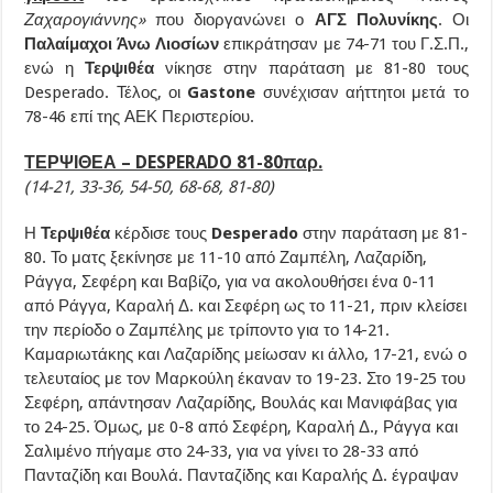
Ζαχαρογιάννης»
που διοργανώνει ο
ΑΓΣ Πολυνίκης
. Οι
Παλαίμαχοι Άνω Λιοσίων
επικράτησαν με 74-71 του Γ.Σ.Π.,
ενώ η
Τερψιθέα
νίκησε στην παράταση με 81-80 τους
Desperado. Τέλος, οι
Gastone
συνέχισαν αήττητοι μετά το
78-46 επί της ΑΕΚ Περιστερίου.
ΤΕΡΨΙΘΕΑ – DESPERADO 81-80παρ.
(14-21, 33-36, 54-50, 68-68, 81-80)
Η
Τερψιθέα
κέρδισε τους
Desperado
στην παράταση με 81-
80. Το ματς ξεκίνησε με 11-10 από Ζαμπέλη, Λαζαρίδη,
Ράγγα, Σεφέρη και Βαβίζο, για να ακολουθήσει ένα 0-11
από Ράγγα, Καραλή Δ. και Σεφέρη ως το 11-21, πριν κλείσει
την περίοδο ο Ζαμπέλης με τρίποντο για το 14-21.
Καμαριωτάκης και Λαζαρίδης μείωσαν κι άλλο, 17-21, ενώ ο
τελευταίος με τον Μαρκούλη έκαναν το 19-23. Στο 19-25 του
Σεφέρη, απάντησαν Λαζαρίδης, Βουλάς και Μανιφάβας για
το 24-25. Όμως, με 0-8 από Σεφέρη, Καραλή Δ., Ράγγα και
Σαλιμένο πήγαμε στο 24-33, για να γίνει το 28-33 από
Πανταζίδη και Βουλά. Πανταζίδης και Καραλής Δ. έγραψαν