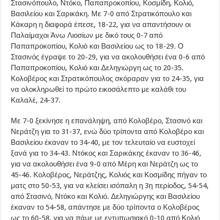
Στασινόπουλο, Ντόκο, Παπαπροκοπίου, Κοσμίδη, Κολιό,
Βασιλείου και Σαρικάκη. Με 7-0 από Στρατικόπουλο και
Κάκαρη η διαφορά έπεσε, 18-22, για να απαντήσουν οι
Παλαίμαχοι Άνω Λιοσίων με δικό τους 0-7 από
Παπαπροκοπίου, Κολιό και Βασιλείου ως το 18-29. Ο
Στασινός έγραψε το 20-29, για να ακολουθήσει ένα 0-6 από
Παπαπροκοπίου, Κολιό και Δεληγιώργη ως το 20-35.
Κολοβέρος και Στρατικόπουλος σκόραραν για το 24-35, για
να ολοκληρωθεί το πρώτο εικοσάλεπτο με καλάθι του
Καλαλέ, 24-37.
Με 7-0 ξεκίνησε η επανάληψη, από Κολοβέρο, Στασινό και
Νεράτζη για το 31-37, ενώ δύο τρίποντα από Κολοβέρο και
Βασιλείου έκαναν το 34-40, με τον τελευταίο να ευστοχεί
ξανά για το 34-43. Ντόκος και Σαρικάκης έκαναν το 36-46,
για να ακολουθήσει ένα 9-0 από Μέρη και Νεράτζη ως το
45-46. Κολοβέρος, Νεράτζης, Κολιός και Κοσμίδης πήγαν το
ματς στο 50-53, για να κλείσει ισόπαλη η 3η περίοδος, 54-54,
από Στασινό, Ντόκο και Κολιό. Δεληγιώργης και Βασιλείου
έκαναν το 54-58, απάντησε με δύο τρίποντα ο Κολοβέρος
ως το 60-58, για να πάμε με εντυπωσιακό 0-10 από Κολιό