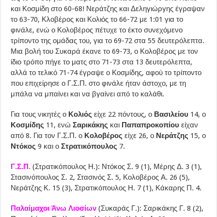
και Κοσμίδη στο 60-68! Νεράτζης και Δεληγιώργης έγραψαν
το 63-70, Κλοβέρος και Κολιός το 66-72 με 1:01 για το
φινάλε, ενώ ο Κολοβέρος πέτυχε το έκτο συνεχόμενο
τρίποντο της ομάδας του, για το 69-72 στα 55 δευτερόλεπτα.
Μια βολή του Συκαρά έκανε το 69-73, ο Κολοβέρος με τον
ίδιο τρόπο πήγε το ματς στο 71-73 στα 13 δευτερόλεπτα,
αλλά το τελικό 71-74 έγραψε ο Κοσμίδης, αφού το τρίποντο
που επιχείρησε ο Γ.Σ.Π. στο φινάλε ήταν άστοχο, με τη
μπάλα να μπαίνει και να βγαίνει από το καλάθι.
Για τους νικητές ο
Κολιός
είχε 22 πόντους, ο
Βασιλείου
14, ο
Κοσμίδης
11, ενώ
Σαρικάκης
και
Παπαπροκοπίου
είχαν
από 8. Για τον Γ.Σ.Π. ο
Κολοβέρος
είχε 26, ο
Νεράτζης
15, ο
Ντόκος
9 και ο
Στρατικόπουλος
7.
Γ.Σ.Π.
(Στρατικόπουλος Η.): Ντόκος Σ. 9 (1), Μέρης Δ. 3 (1),
Στασινόπουλος Σ. 2, Στασινός Σ. 5, Κολοβέρος Α. 26 (5),
Νεράτζης Κ. 15 (3), Στρατικόπουλος Η. 7 (1), Κάκαρης Π. 4.
Παλαίμαχοι Άνω Λιοσίων
(Συκαράς Γ.): Σαρικάκης Γ. 8 (2),