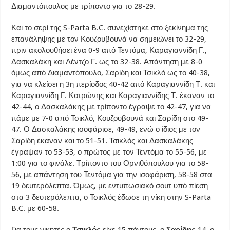
Διαμαντόπουλος με τρίποντο για το 28-29.
Και το σερί της S-Parta B.C. συνεχίστηκε στο ξεκίνημα της
επανάληψης με τον Κουζουβουνά να σημειώνει το 32-29,
πριν ακολουθήσει ένα 0-9 από Τεντόμα, Καραγιαννίδη Γ.,
Δασκαλάκη και Λέντζο Γ. ως το 32-38. Απάντηση με 8-0
όμως από Διαμαντόπουλο, Σαρίδη και Τσικλό ως το 40-38,
για να κλείσει η 3η περίοδος 40-42 από Καραγιαννίδη Τ. και
Καραγιαννίδη Γ. Κοτρώνης και Καραγιαννίδης Τ. έκαναν το
42-44, ο Δασκαλάκης με τρίποντο έγραψε το 42-47, για να
πάμε με 7-0 από Τσικλό, Κουζουβουνά και Σαρίδη στο 49-
47. Ο Δασκαλάκης ισοφάρισε, 49-49, ενώ ο ίδιος με τον
Σαρίδη έκαναν και το 51-51. Τσικλός και Δασκαλάκης
έγραψαν το 53-53, ο πρώτος με τον Τεντόμα το 55-56, με
1:00 για το φινάλε. Τρίποντο του Ορνιθόπουλου για το 58-
56, με απάντηση του Τεντόμα για την ισοφάριση, 58-58 στα
19 δευτερόλεπτα. Όμως, με εντυπωσιακό σουτ υπό πίεση
στα 3 δευτερόλεπτα, ο Τσικλός έδωσε τη νίκη στην S-Parta
B.C. με 60-58.