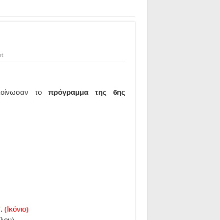
nt
οίνωσαν το
πρόγραμμα της 6ης
C.
(Ικόνιο)
ύλου)