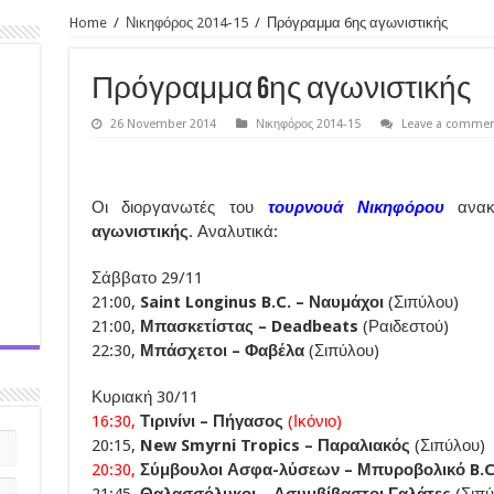
Home
/
Νικηφόρος 2014-15
/
Πρόγραμμα 6ης αγωνιστικής
Πρόγραμμα 6ης αγωνιστικής
26 November 2014
Νικηφόρος 2014-15
Leave a comme
Οι διοργανωτές του
τουρνουά Νικηφόρου
ανακ
αγωνιστικής
. Αναλυτικά:
Σάββατο 29/11
21:00,
Saint Longinus B.C. – Ναυμάχοι
(Σιπύλου)
21:00,
Μπασκετίστας – Deadbeats
(Ραιδεστού)
22:30,
Μπάσχετοι – Φαβέλα
(Σιπύλου)
Κυριακή 30/11
16:30,
Τιρινίνι – Πήγασος
(Ικόνιο)
20:15,
New Smyrni Tropics – Παραλιακός
(Σιπύλου)
20:30,
Σύμβουλοι Ασφα-λύσεων – Μπυροβολικό B.
21:45,
Θαλασσόλυκοι – Ασυμβίβαστοι Γαλάτες
(Σιπ