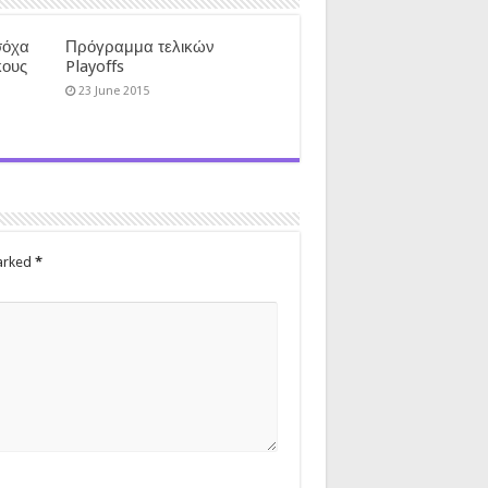
σόχα
Πρόγραμμα τελικών
κους
Playoffs
23 June 2015
marked
*