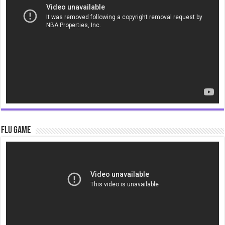
Flu Game
Video
Player