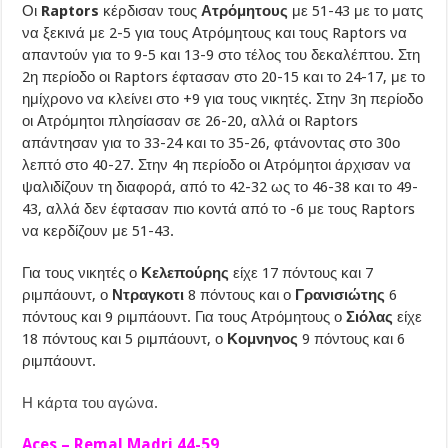
Οι
Raptors
κέρδισαν τους
Ατρόμητους
με 51-43 με το ματς
να ξεκινά με 2-5 για τους Ατρόμητους και τους Raptors να
απαντούν για το 9-5 και 13-9 στο τέλος του δεκαλέπτου. Στη
2η περίοδο οι Raptors έφτασαν στο 20-15 και το 24-17, με το
ημίχρονο να κλείνει στο +9 για τους νικητές. Στην 3η περίοδο
οι Ατρόμητοι πλησίασαν σε 26-20, αλλά οι Raptors
απάντησαν για το 33-24 και το 35-26, φτάνοντας στο 30ο
λεπτό στο 40-27. Στην 4η περίοδο οι Ατρόμητοι άρχισαν να
ψαλιδίζουν τη διαφορά, από το 42-32 ως το 46-38 και το 49-
43, αλλά δεν έφτασαν πιο κοντά από το -6 με τους Raptors
να κερδίζουν με 51-43.
Για τους νικητές ο
Κελεπούρης
είχε 17 πόντους και 7
ριμπάουντ, ο
Ντραγκοτι
8 πόντους και ο
Γρανισιώτης
6
πόντους και 9 ριμπάουντ. Για τους Ατρόμητους ο
Σιόλας
είχε
18 πόντους και 5 ριμπάουντ, ο
Κομνηνος
9 πόντους και 6
ριμπάουντ.
Η κάρτα του αγώνα.
Aces – Remal Madri 44-59