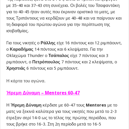
με 35-40 και 37-43 στη συνέχεια. Οι βολές του Τσαφαντάκη
για το 40-45 ήταν αυτές που έκριναν οριστικά το ματς, με
τους Τριπόντιους να κερδίζουν με 40-48 και να παίρνουν και
τη διαφορά του πρώτου αγώνα για την περίπτωση της
ισοβαθμίας.
Για τους νικητές ο
Ράλλης
είχε 16 πόντους και 12 ριμπάουντ,
ο
Καραδήμας
14 πόντους και 6 κλεψίματα. Για την
Oklaχώμα Thunder ο
Τσάπαλος
είχε 7 πόντους και 3
ριμπάουντ, ο
Πετρόπουλος
7 πόντους και 2 κλεψίματα, ο
Χρηστιάς
6 πόντους και 5 ριμπάουντ.
Η κάρτα του αγώνα.
Ήρεμη Δύναμη – Mentores 60-47
Η
Ήρεμη Δύναμη
κέρδισε με 60-47 τους
Mentores
με το
ματς να ξεκινά καλύτερα για τους νικητές που μετά το 2-3
έτρεξαν σερί 14-0 ως το τέλος της πρώτης περιόδου, που
τους βρήκε στο 16-3. Στη 2η περίοδο μετά το 16-5