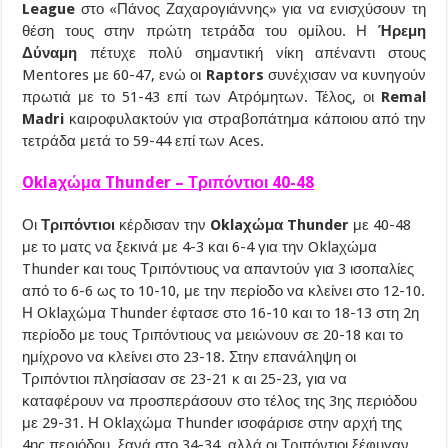
League
στο «Πάνος Ζαχαρογιάννης» για να ενισχύσουν τη
θέση τους στην πρώτη τετράδα του ομίλου. Η
Ήρεμη
Δύναμη
πέτυχε πολύ σημαντική νίκη απέναντι στους
Mentores με 60-47, ενώ οι
Raptors
συνέχισαν να κυνηγούν
πρωτιά με το 51-43 επί των Ατρόμητων. Τέλος, οι
Remal
Madri
καιροφυλακτούν για στραβοπάτημα κάποιου από την
τετράδα μετά το 59-44 επί των Aces.
Oklaχώμα Thunder – Τριπόντιοι 40-48
Οι
Τριπόντιοι
κέρδισαν την
Oklaχώμα Thunder
με 40-48
με το ματς να ξεκινά με 4-3 και 6-4 για την Oklaχώμα
Thunder και τους Τριπόντιους να απαντούν για 3 ισοπαλίες
από το 6-6 ως το 10-10, με την περίοδο να κλείνει στο 12-10.
Η Oklaχώμα Thunder έφτασε στο 16-10 και το 18-13 στη 2η
περίοδο με τους Τριπόντιους να μειώνουν σε 20-18 και το
ημίχρονο να κλείνει στο 23-18. Στην επανάληψη οι
Τριπόντιοι πλησίασαν σε 23-21 κ αι 25-23, για να
καταφέρουν να προσπεράσουν στο τέλος της 3ης περιόδου
με 29-31. Η Oklaχώμα Thunder ισοφάρισε στην αρχή της
4ης περιόδου, ξανά στο 34-34, αλλά οι Τριπόντιοι ξέφυγαν