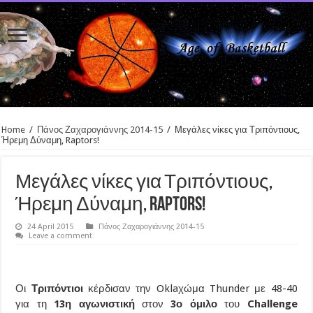
Home
/
Πάνος Ζαχαρογιάννης 2014-15
/
Μεγάλες νίκες για Τριπόντιους,
Ήρεμη Δύναμη, Raptors!
Μεγάλες νίκες για Τριπόντιους,
Ήρεμη Δύναμη, Raptors!
24 April 2015
Πάνος Ζαχαρογιάννης 2014-15
Leave a comment
Οι
Τριπόντιοι
κέρδισαν την Oklaχώμα Thunder με 48-40
για τη
13η αγωνιστική
στον
3ο όμιλο
του
Challenge