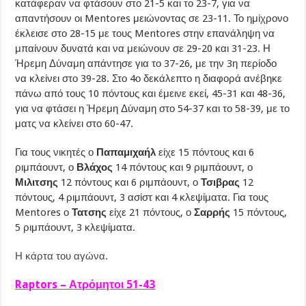
κατάφεραν να φτάσουν στο 21-5 και το 23-7, για να
απαντήσουν οι Mentores μειώνοντας σε 23-11. Το ημίχρονο
έκλεισε στο 28-15 με τους Mentores στην επανάληψη να
μπαίνουν δυνατά και να μειώνουν σε 29-20 και 31-23. Η
Ήρεμη Δύναμη απάντησε για το 37-26, με την 3η περίοδο
να κλείνει στο 39-28. Στο 4ο δεκάλεπτο η διαφορά ανέβηκε
πάνω από τους 10 πόντους και έμεινε εκεί, 45-31 και 48-36,
για να φτάσει η Ήρεμη Δύναμη στο 54-37 και το 58-39, με το
ματς να κλείνει στο 60-47.
Για τους νικητές ο
Παπαμιχαήλ
είχε 15 πόντους και 6
ριμπάουντ, ο
Βλάχος
14 πόντους και 9 ριμπάουντ, ο
Μιλιτσης
12 πόντους και 6 ριμπάουντ, ο
Τσιβρας
12
πόντους, 4 ριμπάουντ, 3 ασίστ και 4 κλεψίματα. Για τους
Mentores ο
Τατσης
είχε 21 πόντους, ο
Σαρρής
15 πόντους,
5 ριμπάουντ, 3 κλεψίματα.
Η κάρτα του αγώνα.
Raptors – Ατρόμητοι 51-43