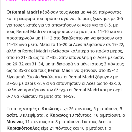
Οι
Remal Madri
κέρδισαν τους
Aces
με 44-59 παίρνοντας
και τη διαφορά του πρώτου αγώνα. Το ματς ξεκίνησε με 0-5
για τους νικητές για να απαντήσουν οι Aces για το 8-5, με
τους Remal Madri να ισορροπούν το ματς στο 11-10 και να
προσπερνούν με 11-13 στο δεκάλεπτο για να φτάσουν στο
11-18 λίγο μετά. Μετά το 15-20 οι Aces πλησίασαν σε 19-22,
αλλά οι Remal Madri τελείωσαν καλύτερα το πρώτο μέρος,
από το 21-26 ως το 21-32. Στην επανάληψη οι Aces μείωσαν
σε 26-32 και 31-34, με τη διαφορά να μένει στους 3 πόντους
ως το 35-38 και τους Remal Madri να φτάνουν στο 35-42
λίγο μετά. Στο 4ο δεκάλεπτο, οι Remal Madri ξέφυγαν με
37-50 με σερί 0-8, για να απαντήσουν οι Aces ως το 42-50,
αλλά να κρατήσουν τον έλεγχο οι Remal Madri και με σερί
0-7 να κλείσουν το ματς στο 44-59.
Για τους νικητές ο
Κακλεας
είχε 26 πόντους, 5 ριμπάουντ, 5
ασίστ, 3 κλεψίματα, ο
Κυρανος
13 πόντους, 16 ριμπάουντ, ο
Μανινας
11 πόντους και 8 ριμπάουντ. Για τους Aces ο
Κυριακόπουλος
είχε 21 πόντους και 10 ριμπάουντ, ο