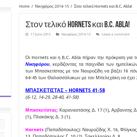
Home
/
Νικηφόρος 2014-15
/
Στον τελικό Hornets και B.C. Abla!
Στον τελικό Hornets και B.C. Abla!
17 June 2015
Νικηφόρος 2014-15
Leave a comment
Οι Hornets και η B.C. Abla πήραν την πρόκριση για τ
Νικηφόρου
, κερδίζοντας τα παιχνίδια των ημιτελικώ
των Μπασκετίστας με τον Ναυροζίδη να βάζει 16 πό
64-45 των Θαλασσόλυκων με τον Μπελεχάκη να έχει 
ΜΠΑΣΚΕΤΙΣΤΑΣ – HORNETS 41-58
(6-12, 14-29, 28-40, 41-58)
Μπασκετίστας:
Καραναστάσης Δ. 17 (1), Αρβανιτης Δ. 
(1), Πλακάκης Δ. 3 (1).
Hornets
(Παπαδόπουλος): Ναυροζίδης Χ. 16, Φλίγκος 
13, Παπαδόπουλος Γ. 10 (2), Σακελλαρίου Δ. 8.