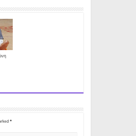
ύνη
marked
*