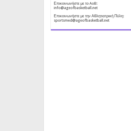
Επικοινωνήστε με το AoB:
info@ageofbasketball.net
Επικοινωνήστε με την Αθλητιατρική Πύλη:
sportsmed@ageofbasketball.net