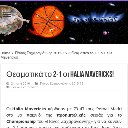
Home
/
Πάνος Ζαχαρογιάννης 2015-16
/
Θεαματικά το 2-1 οι Halia
Mavericks!
Θεαματικά το 2-1 οι Halia Mavericks!
24 June 2016
Πάνος Ζαχαρογιάννης 2015-16
Leave a comment
Οι
Halia Mavericks
κέρδισαν με 73-47 τους Remal Madri
στο 3ο παιχνίδι της
προημιτελικής
σειράς για το
Championship
του «Πάνος Ζαχαρογιάννης» για να κάνουν
το 2-1 και να πάρουν την πρόκριση στο final four. Στην