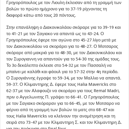
Γρηγορόπουλος με τον Λιουλη έκλεισαν από τη γραμμή των
βολών το πρώτο ημίχρονο για το 37-19 ρίχνοντας τη
διαφορά κάτω από τους 20 πόντους.
Στην επανάληψη ο Διακονικολάου σκόραρε για το 39-19 και
το 41-21 με τον Σαγιακο να απαντά ως το 43-24. Ο
Γρηγορόπουλος έφερε τον αγώνα στο 45-27 λίγο μετά με
τον Διακονικολάου να σκοράρει για το 48-27. Ο Μοτσαρος
σκόραρε από μακριά για το 48-30, με τον Διακονικολάου και
τον Συρογιαννη να απαντούν για το 54-30 της ομάδας τους.
Το 3ο δεκάλεπτο έκλεισε στο 54-32 με τον Πασσαλή να
μπαίνει με καλάθι και φάουλ για το 57-32 στην 4η περίοδο.
Ο Συρογιάννης έγραψε το 59-34, με τον Μαλλιο να απαντά.
59-37. Ο Κλιμαντηρης Δ. έφερε τους Halia Mavericks στο
62-37 με τον Αλαφουζο να σκοράρει για τους Remal Madri,
πριν ο Αγγελωνιτης Π. γράψει το 66-41. Ο Γρηγορόπουλος
με τον Σαγιακο σκόραραν για το 66-45, με τον Μοτσαρο να
φέρνει από τη γραμμή των βολών το ματς στο 68-47 και
τους Halia Mavericks να κλείνουν την αναμέτρηση και τη
σειρά στο 73-47 με τον Κλιμαντηρη Σ. και τον Κλιμαντηρη Δ.
για την πρόκριση στο final four.