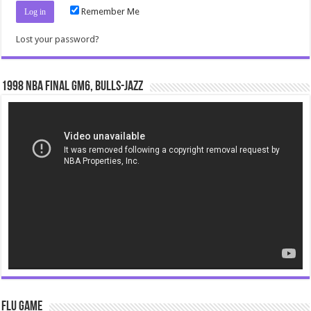
Remember Me
Lost your password?
1998 NBA Final gm6, Bulls-Jazz
Video
Player
Flu Game