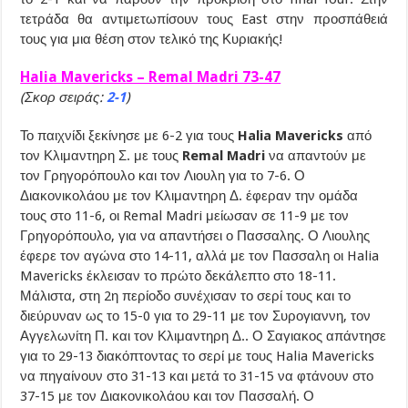
τετράδα θα αντιμετωπίσουν τους East στην προσπάθειά
τους για μια θέση στον τελικό της Κυριακής!
Halia Mavericks – Remal Madri 73-47
(Σκορ σειράς:
2-1
)
Το παιχνίδι ξεκίνησε με 6-2 για τους
Halia Mavericks
από
τον Κλιμαντηρη Σ. με τους
Remal Madri
να απαντούν με
τον Γρηγορόπουλο και τον Λιουλη για το 7-6. Ο
Διακονικολάου με τον Κλιμαντηρη Δ. έφεραν την ομάδα
τους στο 11-6, οι Remal Madri μείωσαν σε 11-9 με τον
Γρηγορόπουλο, για να απαντήσει ο Πασσαλης. Ο Λιουλης
έφερε τον αγώνα στο 14-11, αλλά με τον Πασσαλη οι Halia
Mavericks έκλεισαν το πρώτο δεκάλεπτο στο 18-11.
Μάλιστα, στη 2η περίοδο συνέχισαν το σερί τους και το
διεύρυναν ως το 15-0 για το 29-11 με τον Συρογιαννη, τον
Αγγελωνίτη Π. και τον Κλιμαντηρη Δ.. Ο Σαγιακος απάντησε
για το 29-13 διακόπτοντας το σερί με τους Halia Mavericks
να πηγαίνουν στο 31-13 και μετά το 31-15 να φτάνουν στο
37-15 με τον Διακονικολάου και τον Πασσαλή. Ο