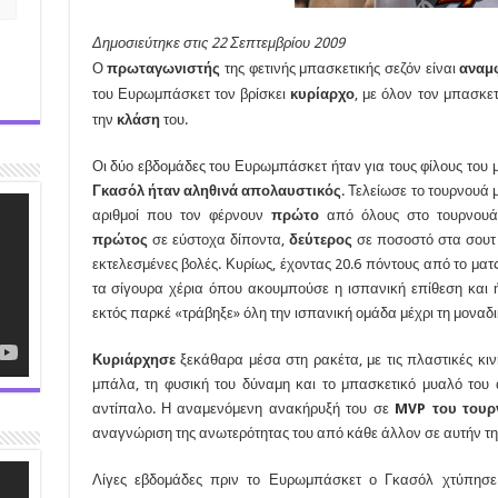
Δημοσιεύτηκε στις 22 Σεπτεμβρίου 2009
Ο
πρωταγωνιστής
της φετινής μπασκετικής σεζόν είναι
αναμ
του Ευρωμπάσκετ τον βρίσκει
κυρίαρχο
, με όλον τον μπασκε
την
κλάση
του.
Οι δύο εβδομάδες του Ευρωμπάσκετ ήταν για τους φίλους του
Γκασόλ ήταν αληθινά απολαυστικός
. Τελείωσε το τουρνουά μ
αριθμοί που τον φέρνουν
πρώτο
από όλους στο τουρνουά 
πρώτος
σε εύστοχα δίποντα,
δεύτερος
σε ποσοστό στα σουτ 
εκτελεσμένες βολές. Κυρίως, έχοντας 20.6 πόντους από το ματ
τα σίγουρα χέρια όπου ακουμπούσε η ισπανική επίθεση και ή
εκτός παρκέ «τράβηξε» όλη την ισπανική ομάδα μέχρι τη μοναδι
Κυριάρχησε
ξεκάθαρα μέσα στη ρακέτα, με τις πλαστικές κιν
μπάλα, τη φυσική του δύναμη και το μπασκετικό μυαλό του
αντίπαλο. Η αναμενόμενη ανακήρυξή του σε
MVP του του
αναγνώριση της ανωτερότητας του από κάθε άλλον σε αυτήν τ
Λίγες εβδομάδες πριν το Ευρωμπάσκετ ο Γκασόλ χτύπησε τ