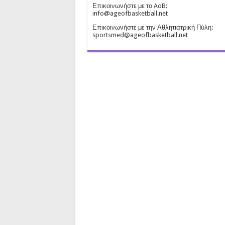
Επικοινωνήστε με το AoB:
info@ageofbasketball.net
Επικοινωνήστε με την Αθλητιατρική Πύλη:
sportsmed@ageofbasketball.net