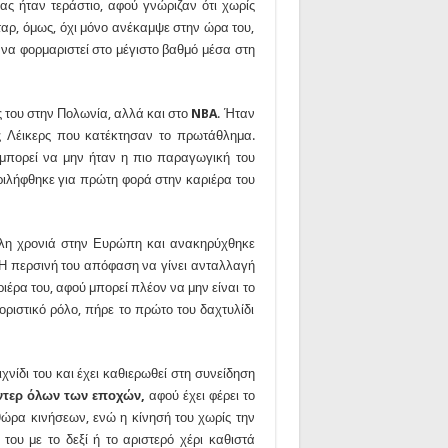
ς ήταν τεράστιο, αφού γνώριζαν ότι χωρίς
ταρ, όμως, όχι μόνο ανέκαμψε στην ώρα του,
 να φορμαριστεί στο μέγιστο βαθμό μέσα στη
εις του στην Πολωνία, αλλά και στο
NBA
. Ήταν
ς Λέικερς που κατέκτησαν το πρωτάθλημα.
 μπορεί να μην ήταν η πιο παραγωγική του
εριλήφθηκε για πρώτη φορά στην καριέρα του
άλη χρονιά στην Ευρώπη και ανακηρύχθηκε
. Η περσινή του απόφαση να γίνει ανταλλαγή
ριέρα του, αφού μπορεί πλέον να μην είναι το
οριστικό ρόλο, πήρε το πρώτο του δαχτυλίδι
νίδι του και έχει καθιερωθεί στη συνείδηση
ντερ όλων των εποχών,
αφού έχει φέρει το
ηθώρα κινήσεων, ενώ η κίνησή του χωρίς την
του με το δεξί ή το αριστερό χέρι καθιστά