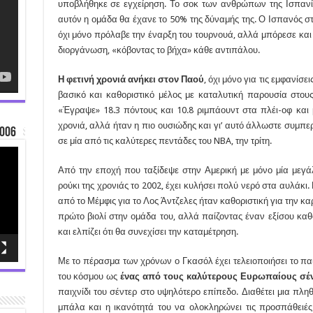
υποβλήθηκε σε εγχείρηση. Το σοκ των ανθρώπων της Ισπανία
αυτόν η ομάδα θα έχανε το 50% της δύναμής της. Ο Ισπανός σ
όχι μόνο πρόλαβε την έναρξη του τουρνουά, αλλά μπόρεσε και
διοργάνωση, «κόβοντας το βήχα» κάθε αντιπάλου.
Η φετινή χρονιά ανήκει στον Παού
, όχι μόνο για τις εμφανίσ
βασικό και καθοριστικό μέλος με καταλυτική παρουσία στου
«Έγραψε» 18.3 πόντους και 10.8 ριμπάουντ στα πλέι-οφ και
χρονιά, αλλά ήταν η πιο ουσιώδης και γι’ αυτό άλλωστε συμπ
006
σε μία από τις καλύτερες πεντάδες του NBA, την τρίτη.
Από την εποχή που ταξίδεψε στην Αμερική με μόνο μία μεγ
ρούκι της χρονιάς το 2002, έχει κυλήσει πολύ νερό στα αυλάκι
από το Μέμφις για το Λος Άντζελες ήταν καθοριστική για την κα
πρώτο βιολί στην ομάδα του, αλλά παίζοντας έναν εξίσου καθ
και ελπίζει ότι θα συνεχίσει την καταμέτρηση.
Με το πέρασμα των χρόνων ο Γκασόλ έχει τελειοποιήσει το παιχ
του κόσμου ως
ένας από τους καλύτερους Ευρωπαίους σέ
παιχνίδι του σέντερ στο υψηλότερο επίπεδο. Διαθέτει μια πλ
μπάλα και η ικανότητά του να ολοκληρώνει τις προσπάθειές 