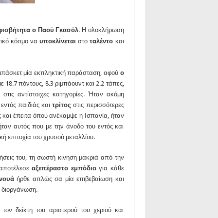
φισβήτητα ο Παού Γκασόλ
. Η ολοκλήρωση
τικό κόσμο να
υποκλίνεται
στο
ταλέντο
και
 μπάσκετ μία εκπληκτική παράσταση, αφού
ο
ε 18.7 πόντους, 8.3 ριμπάουντ και 2.2 τάπες,
στις αντίστοιχες κατηγορίες. Ήταν ακόμη
εντός παιδιάς και
τρίτος
στις περισσότερες
ς και έπειτα όπου ανέκαμψε η Ισπανία, ήταν
ταν αυτός που με την άνοδο του εντός και
κή επιτυχία του χρυσού μεταλλίου.
ήσεις του, τη σωστή κίνηση μακριά από την
 αποτέλεσε
αξεπέραστο εμπόδιο
για κάθε
ρνουά
ήρθε απλώς σα μία επιβεβαίωση και
η διοργάνωση.
ον δείκτη του αριστερού του χεριού και