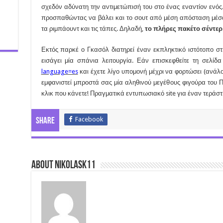
σχεδόν αδύνατη την αντιμετώπισή του στο ένας εναντίον ενό
προσπαθώντας να βάλει και το σουτ από μέση απόσταση μέσα
τα ριμπάουντ και τις τάπες. Δηλαδή,
το πλήρες πακέτο σέντερ
Εκτός παρκέ ο Γκασόλ διατηρεί έναν εκπληκτικό ιστότοπο σ
εισάγει μία σπάνια λειτουργία. Εάν επισκεφθείτε τη σελίδ
language=es
και έχετε λίγο υπομονή μέχρι να φορτώσει (ανάλ
εμφανιστεί μπροστά σας μία αληθινού μεγέθους φιγούρα του 
κλικ που κάνετε! Πραγματικά εντυπωσιακό site για έναν τεράστ
Facebook
Share
About nikolask11