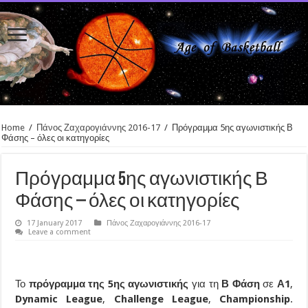
Home
/
Πάνος Ζαχαρογιάννης 2016-17
/
Πρόγραμμα 5ης αγωνιστικής Β
Φάσης – όλες οι κατηγορίες
Πρόγραμμα 5ης αγωνιστικής Β
Φάσης – όλες οι κατηγορίες
17 January 2017
Πάνος Ζαχαρογιάννης 2016-17
Leave a comment
Το
πρόγραμμα της 5ης αγωνιστικής
για τη
Β Φάση
σε
Α1
,
Dynamic League
,
Challenge League
,
Championship
.