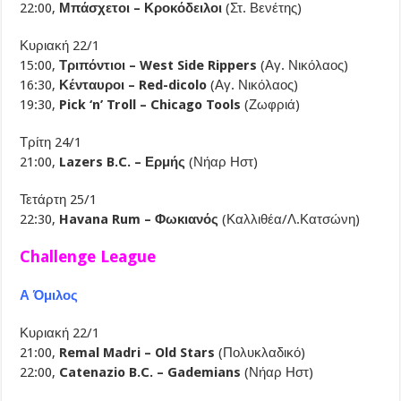
22:00,
Μπάσχετοι – Κροκόδειλοι
(Στ. Βενέτης)
Κυριακή 22/1
15:00,
Τριπόντιοι – West Side Rippers
(Αγ. Νικόλαος)
16:30,
Κένταυροι – Red-dicolo
(Αγ. Νικόλαος)
19:30,
Pick ‘n’ Troll – Chicago Tools
(Ζωφριά)
Τρίτη 24/1
21:00,
Lazers B.C. – Ερμής
(Νήαρ Ηστ)
Τετάρτη 25/1
22:30,
Havana Rum – Φωκιανός
(Καλλιθέα/Λ.Κατσώνη)
Challenge League
Α Όμιλος
Κυριακή 22/1
21:00,
Remal Madri – Old Stars
(Πολυκλαδικό)
22:00,
Catenazio B.C. – Gademians
(Νήαρ Ηστ)