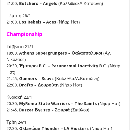
21:00,
Butchers – Angels
(Καλλιθέα/Λ.Κατσώνη)
Πέμπτη 26/1
21:00,
Los Rebels – Aces
(Νήαρ Ηστ)
Championship
Σάββατο 21/1
18:00,
Athens Supergrungers – Θαλασσόλυκοι
(Αγ.
Νικόλαος)
20:30,
Έμπυροι B.C. – Paranormal Inactivity B.C.
(Νήαρ
Ηστ)
21:45,
Gunners – Scavs
(Καλλιθέα/Λ.Κατσώνη)
22:00,
Drafts – Δουρούτη
(Νήαρ Ηστ)
Κυριακή 22/1
20:30,
MyRema State Warriors – The Saints
(Νήαρ Ηστ)
21:45,
Buzzer Βγείτερ – Σφυριά
(Σιπύλου)
Τρίτη 24/1
22:30,
Oklaχώμα Thunder – LA Hipsters
(Νήαρ Ηστ)