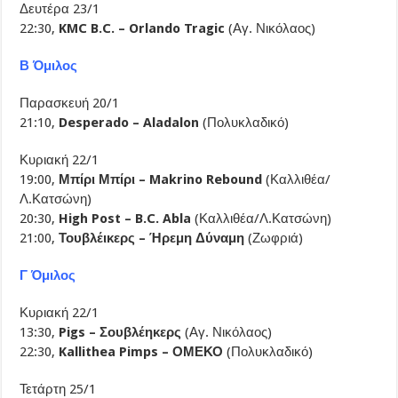
Δευτέρα 23/1
22:30,
KMC B.C. – Orlando Tragic
(Αγ. Νικόλαος)
Β Όμιλος
Παρασκευή 20/1
21:10,
Desperado – Aladalon
(Πολυκλαδικό)
Κυριακή 22/1
19:00,
Μπίρι Μπίρι – Makrino Rebound
(Καλλιθέα/
Λ.Κατσώνη)
20:30,
High Post – B.C. Abla
(Καλλιθέα/Λ.Κατσώνη)
21:00,
Τουβλέικερς – Ήρεμη Δύναμη
(Ζωφριά)
Γ Όμιλος
Κυριακή 22/1
13:30,
Pigs – Σουβλέηκερς
(Αγ. Νικόλαος)
22:30,
Kallithea Pimps – ΟΜΕΚΟ
(Πολυκλαδικό)
Τετάρτη 25/1