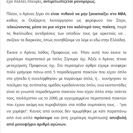
έχει πολλές πλευρές,
αντιμετωπίζεται μονομερώς.
Πλέον, ο Αρίνας ξέρει ότι
είναι πιθανό να μην ξαναπαίξει στο NBA
,
καθώς οι Ουίζαρντς λειτούργησαν ως φερέφωνο του Στερν,
τ
ελειώνοντας μέσα σε μια νύχτα τον καλύτερό τους παίκτη
, παρά
τις θυελλώδεις αντιδράσεις των οπαδών τους (με αρκετούς να…
σκίζουν τα διαρκείας, όπως συνηθίζουμε να λέμε κι εδώ στην Ελλάδα).
Έκανε ο Αρίνας λάθος; Προφανώς ναι. Ήταν αυτό που έκανε το
χειρότερο περιστατικό με όπλο; Σίγουρα όχι. Άξιζε ο Αρίνας τέτοια
μεταχείριση; Προφανώς όχι. Στο περασμένο άρθρο είχαμε αναφέρει
πολύ γρήγορα πάνω από 5 παραδείγματα παικτών που είχαν όπλο
στο γήπεδο ή συνελήφθησαν με παράνομα όπλα, ή… κυνήγησαν το
πούλμαν της αντίπαλης ομάδας κραδαίνοντας όπλο, ενώ εκατοντάδες
είναι τα γνωστά παραδείγματα παικτών που είχαν όπλο στην τσάντα
τους, τουλάχιστον ως το 2000, με εγγεγραμμένα περιστατικά παικτών
που έχουν ακόμη και πυροβολήσει στα πόδια συμπαίκτη τους… “για
να χορέψει”. Κανείς από αυτούς δεν τιμωρήθηκε με κάτι παραπάνω
από ένα απλό
πρόστιμο
και (στη χειρότερη περίπτωση)
αποβολή
από μονοψήφιο αριθμό αγώνων.