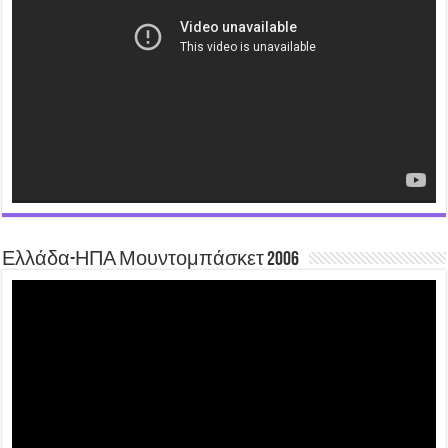
Ελλάδα-ΗΠΑ Μουντομπάσκετ 2006
Video
Player