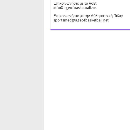
Επικοινωνήστε με το AoB:
info@ageofbasketball.net
Επικοινωνήστε με την Αθλητιατρική Πύλη:
sportsmed@ageofbasketball.net