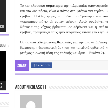
Το πιο κλασσικό
σύμπτωμα
της πελματιαίας απονευρωσίτι
και στα δυο πόδια, είναι ο πόνος στη φτέρνα για περίπου 
κρεβάτι. Πολλές φορές το
ίδιο το σύμπτωμα του πόνο
«περπάτημα πάνω σε μυτερή πέτρα»
. Αυτό συμβαίνει γ
διάρκεια της νύχτας βρίσκεται σε αδράνεια και η απότ
κρεβάτι, τραυματίζει τους εμπλεκόμενους ιστούς (το λεγόμ
Οι πιο
αποτελεσματικές θεραπείες
για την αποκατάσταση τ
006
διατάσεις, η θεραπευτική άσκηση και τα ειδικά ορθωτικά
(στόχος η σωστή θέση της ποδικής καμάρας – Εικόνα 2).
Facebook
Share
About nikolask11