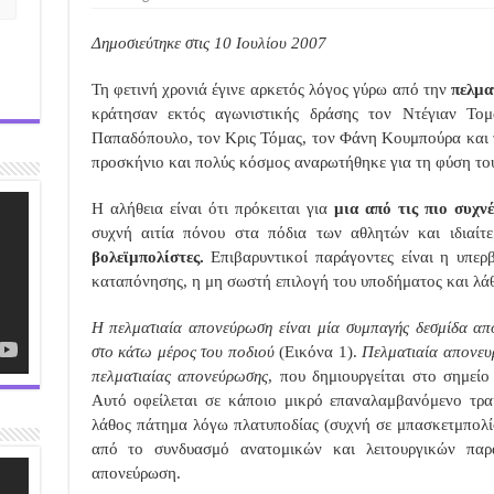
Δημοσιεύτηκε στις 10 Ιουλίου 2007
Τη φετινή χρονιά έγινε αρκετός λόγος γύρω από την
πελμα
κράτησαν εκτός αγωνιστικής δράσης τον Ντέγιαν Τομ
Παπαδόπουλο, τον Κρις Τόμας, τον Φάνη Κουμπούρα και τ
προσκήνιο και πολύς κόσμος αναρωτήθηκε για τη φύση το
Η αλήθεια είναι ότι πρόκειται για
μια από τις πιο συχν
συχνή αιτία πόνου στα πόδια των αθλητών και ιδιαί
βολεϊμπολίστες.
Επιβαρυντικοί παράγοντες είναι η υπερ
καταπόνησης, η μη σωστή επιλογή του υποδήματος και λά
Η πελματιαία απονεύρωση είναι μία συμπαγής δεσμίδα από
στο κάτω μέρος του ποδιού
(Εικόνα 1).
Πελματιαία απονευρ
πελματιαίας απονεύρωσης
, που δημιουργείται στο σημείο
Αυτό οφείλεται σε κάποιο μικρό επαναλαμβανόμενο τρα
λάθος πάτημα λόγω πλατυποδίας (συχνή σε μπασκετμπολίσ
από το συνδυασμό ανατομικών και λειτουργικών παρ
απονεύρωση.