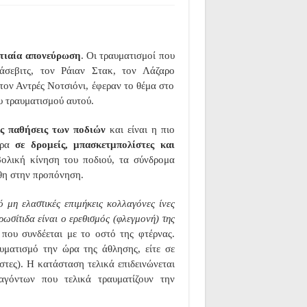
τιαία απονεύρωση
. Οι τραυματισμοί που
άσεβιτς, τον Ράιαν Στακ, τον Λάζαρο
ον Αντρές Νοτσιόνι, έφεραν το θέμα στο
υ τραυματισμού αυτού.
ές παθήσεις των ποδιών
και είναι η πιο
τερα
σε δρομείς, μπασκετμπολίστες και
βολική κίνηση του ποδιού, τα σύνδρομα
θη στην προπόνηση.
 μη ελαστικές επιμήκεις κολλαγόνες ίνες
ωσίτιδα είναι ο ερεθισμός (φλεγμονή) της
 που συνδέεται με το οστό της φτέρνας.
υματισμό την ώρα της άθλησης, είτε σε
τες). Η κατάσταση τελικά επιδεινώνεται
αγόντων που τελικά τραυματίζουν την