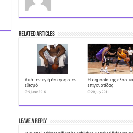
Related Articles
Από την υγιή άσκηση στον
Η σημασία της ελαστικ
εθισμό
επιγονατίδας
9 June 2016
20 July 2011
Leave a Reply