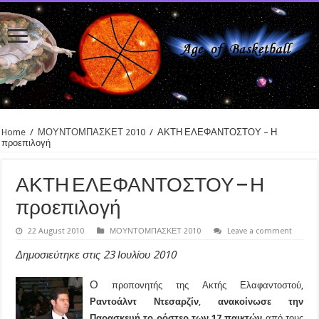
Home
/
ΜΟΥΝΤΟΜΠΑΣΚΕΤ 2010
/
ΑΚΤΗ ΕΛΕΦΑΝΤΟΣΤΟΥ – Η
προεπιλογή
ΑΚΤΗ ΕΛΕΦΑΝΤΟΣΤΟΥ – Η
προεπιλογή
22 August 2010
ΜΟΥΝΤΟΜΠΑΣΚΕΤ 2010
Leave a comment
Δημοσιεύτηκε στις 23 Ιουλίου 2010
Ο
προπονητής της Ακτής Ελαφαντοστού,
Ραντοάλντ Ντεσαρζίν
,
ανακοίνωσε την
Παρασκευή το ρόστερ των 17 παικτών
από τους