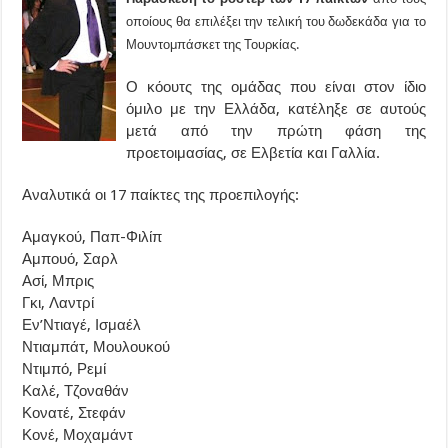
οποίους θα επιλέξει την τελική του δωδεκάδα για το
Μουντομπάσκετ της Τουρκίας.
Ο κόουτς της ομάδας που είναι στον ίδιο
όμιλο με την Ελλάδα, κατέληξε σε αυτούς
μετά από την πρώτη φάση της
προετοιμασίας, σε Ελβετία και Γαλλία.
Αναλυτικά οι 17 παίκτες της προεπιλογής:
Αμαγκού, Παπ-Φιλίπ
Αμπουό, Σαρλ
Ασί, Μπρις
Γκι, Λαντρί
Εν’Ντιαγέ, Ισμαέλ
Ντιαμπάτ, Μουλουκού
Ντιμπό, Ρεμί
Καλέ, Τζοναθάν
Κονατέ, Στεφάν
Κονέ, Μοχαμάντ