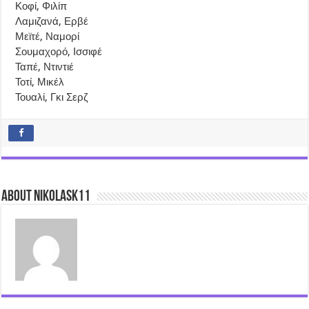
Κοφί, Φιλίπ
Λαμιζανά, Ερβέ
Μεϊτέ, Ναμορί
Σουμαχορό, Ισσιφέ
Ταπέ, Ντιντιέ
Τοτί, Μικέλ
Τουαλί, Γκι Σερζ
About nikolask11