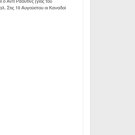
 ο Άντι Ράουτινς (γιος του
αλ. Στις 10 Αυγούστου οι Καναδοί