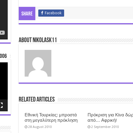
Facebook
Share
About nikolask11
006
Related Articles
Εθνική Τουρκίας: μπροστά
Πρόκριση για Κίνα δώ
στη μεγαλύτερη πρόκληση
από… Αφρική!
28 August 2010
2 September 2010