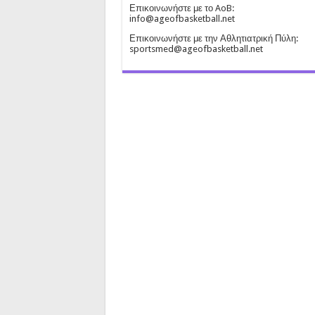
Επικοινωνήστε με το AoB:
info@ageofbasketball.net
Επικοινωνήστε με την Αθλητιατρική Πύλη:
sportsmed@ageofbasketball.net