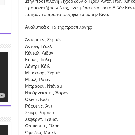
Στην προεπιλογή ξεχωρίζουν ο Τζόελ Άντονι των Χιτ και
προπονητή) των Νικς, ενώ μέσα είναι και ο Λιβόν Κέντ
παίζουν το πρώτο τους φιλικό με την Κίνα.
Αναλυτικά οι 15 της προεπιλογής:
Άντερσον, Ζερμέν
Άντονι, Τζόελ
Κένταλ, Λιβόν
Κιπκέι, Τάιλερ
Λάντρι, Κάιλ
Μπάκνορ, Ζερμέν
Μπελ, Ράιαν
Μπράουν, Ντέναμ
Ντούρνεκαμπ, Άαρον
Όλινικ, Κέλι
Ράουτινς, Άντι
Σέικρ, Ρόμπερτ
Σέφερντ, Τζεβόν
Φαμιουτίμι, Ολού
Φρέιζερ, Μάικλ