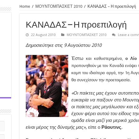
Home
/
ΜΟΥΝΤΟΜΠΑΣΚΕΤ 2010
/
ΚΑΝΑΔΑΣ – Η προεπιλογή
ΚΑΝΑΔΑΣ – Η προεπιλογή
22 August 2010
ΜΟΥΝΤΟΜΠΑΣΚΕΤ 2010
Leave a com
Δημοσιεύτηκε στις 9 Αυγούστου 2010
Έστω
και καθυστερημένα,
ο Λίο 
προπονηθούν με τον Καναδά ενόψει 
καμπ του ιδιαίτερα αργά, την 1η Αυ
θα συνεχίσουν την προετοιμασία.
«Οι παίκτες μας έχουν αυτοπεποί
ευκαιρία να παίξουν στο Μουντομ
οι παίκτες μας μεγάλωσαν και εξ
έχουν φέρει αυτού του είδους τη
ομάδα είναι μαζί για μερικά χρόν
είναι μέρος της δύναμής μας»
, είπε ο
Ράουτινς
.