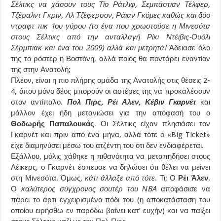
Σέλτικς να χάσουν τους Τίο Ράτλιφ, Σεμπάστιαν Τέλφερ,
Τζέραλντ Γκριν, Αλ Τζέφερσον, Ράιαν Γκόμες καθώς και δύο
ντραφτ πικ 1ου γύρου (το ένα που χρωστούσε η Μινεσότα
στους Σέλτικς από την ανταλλαγή Ρίκι Ντέιβις-Ουόλι
Σέρμπιακ και ένα του 2009) αλλά και μετρητά!
Άδειασε όλο
της το ρόστερ η Βοστόνη, αλλά ποιος θα ποντάρει εναντίον
της στην Ανατολή;
Πλέον, είναι η πιο πλήρης ομάδα της Ανατολής στις θέσεις 2-
4, όπου μόνο δέος μπορούν οι αστέρες της να προκαλέσουν
στον αντίπαλο.
Πολ Πιρς, Ρέι Αλεν, Κέβιν Γκαρνέτ
και
μάλλον έχει ήδη μετανιώσει για την απόφασή του ο
Θοδωρής Παπαλουκάς
. Οι Σέλτικς είχαν πλησιάσει τον
Γκαρνέτ και πριν από ένα μήνα, αλλά τότε ο «Big Ticket»
είχε διαμηνύσει μέσω του ατζέντη του ότι δεν ενδιαφέρεται.
Εξάλλου, μόλις χάθηκε η πιθανότητα να μεταπηδήσει στους
Λέικερς, ο Γκαρνέτ έσπευσε να δηλώσει ότι θέλει να μείνει
στη Μινεσότα. Όμως,
κάτι άλλαξε από τότε
. Τι; Ο
Ρέι Άλεν
.
Ο
καλύτερος σύγχρονος σουτέρ του ΝBA
αποφάσισε να
πάρει το άρτι εγχειρισμένο πόδι του (η αποκατάσταση του
οποίου ειρήσθω εν παρόδω βαίνει κατ’ ευχήν) και να παίξει