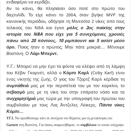
ενδιαφέρει να κερδίζει
.
Αν το κάνει, θα πλησιάσει όσο ποτέ στο πρώτο του
δαχτυλίδι. Το είχε κάνει το 2004, όταν βγήκε MVP της
κανονικής περιόδου, οδήγησε τη Μινεσότα 2 νίκες από τους
τελικούς του NBA και έγινε
μόλις ο 2ος παίκτης στην
ιστορία του NBA που είχε για 5 συνεχόμενες χρονιές
πάνω από 20 πόντους, 10 ριμπάουντ και 5 ασίστ μέσο
όρο.
Ποιος ήταν ο πρώτος; Μην πάτε μακριά…
Μένουμε
Βοστόνη.
Ο
Λάρι Μπερντ.
Υ.Γ.: Μπορεί να μην έχει τα φόντα να κλέψει από τη λάμψη
του Κέβιν Γκαρνέτ, αλλά ο
Κόμπι
Καρλ
(Coby Karl)
είναι
ένας νικητής της ζωής.
Ο γιος του Τζορτζ Καρλ κέρδισε τη
συμπάθειά
μας με την περιπέτειά του με τον καρκίνο, το
σεβασμό
μας με τη νίκη του στην επάρατο νόσο και τα
συγχαρητήριά
μας τώρα με την υπογραφή του πρώτου του
συμβολαίου με τους Λος Άντζελες Λέικερς.
Πάντα νίκες
Κόμπι…
ΥΓ2.
Να προσθέσουμε κάτι σε συνέχεια του θέματος για τη μετακίνηση του
Garnett
στη Βοστόνη. Για όσους αναρωτήθηκαν, το
συμβόλαιο
το οποίο υπέγραψε