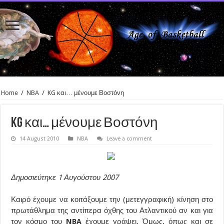
Home
/
NBA
/
KG και… μένουμε Βοστόνη
KG και… μένουμε Βοστόνη
14 August 2010
NBA
Leave a comment
Δημοσιεύτηκε 1 Αυγούστου 2007
Καιρό έχουμε να κοιτάξουμε την (μετεγγραφική) κίνηση στο
πρωτάθλημα της αντίπερα όχθης του Ατλαντικού αν και για
τον κόσμο του
NBA
έχουμε γράψει. Όμως, όπως και σε