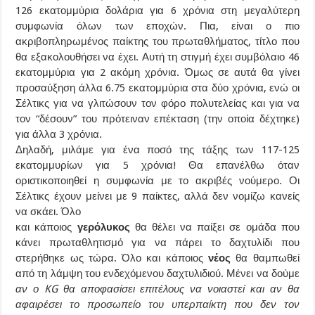
126 εκατομμύρια δολάρια για 6 χρόνια στη μεγαλύτερη
συμφωνία όλων των εποχών. Πια, είναι ο πιο
ακριβοπληρωμένος παίκτης του πρωταθλήματος, τίτλο που
θα εξακολουθήσει να έχει. Αυτή τη στιγμή έχει συμβόλαιο 46
εκατομμύρια για 2 ακόμη χρόνια. Όμως σε αυτά θα γίνει
προσαύξηση άλλα 6.75 εκατομμύρια στα δύο χρόνια, ενώ οι
Σέλτικς για να γλιτώσουν τον φόρο πολυτελείας και για να
τον “δέσουν” του πρότειναν επέκταση (την οποία δέχτηκε)
για άλλα 3 χρόνια.
Δηλαδή, μιλάμε για ένα ποσό της τάξης των 117-125
εκατομμυρίων για 5 χρόνια! Θα επανέλθω όταν
οριστικοποιηθεί η συμφωνία με το ακριβές νούμερο. Οι
Σέλτικς έχουν μείνει με 9 παίκτες, αλλά δεν νομίζω κανείς
να σκάει. Όλο
και κάποιος
γερόλυκος
θα θέλει να παίξει σε ομάδα που
κάνει πρωταθλητισμό για να πάρει το δαχτυλίδι που
στερήθηκε ως τώρα. Όλο και κάποιος
νέος
θα θαμπωθεί
από τη λάμψη του ενδεχόμενου δαχτυλιδιού. Μένει να δούμε
αν ο KG θα αποφασίσει επιτέλους να νοιαστεί και αν θα
αφαιρέσει το προσωπείο του υπερπαίκτη που δεν τον