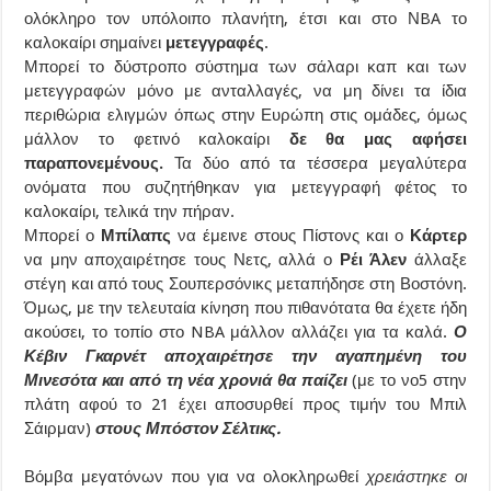
ολόκληρο τον υπόλοιπο πλανήτη, έτσι και στο ΝBA το
καλοκαίρι σημαίνει
μετεγγραφές
.
Μπορεί το δύστροπο σύστημα των σάλαρι καπ και των
μετεγγραφών μόνο με ανταλλαγές, να μη δίνει τα ίδια
περιθώρια ελιγμών όπως στην Ευρώπη στις ομάδες, όμως
μάλλον το φετινό καλοκαίρι
δε θα μας αφήσει
παραπονεμένους.
Τα δύο από τα τέσσερα μεγαλύτερα
ονόματα που συζητήθηκαν για μετεγγραφή φέτος το
καλοκαίρι, τελικά την πήραν.
Μπορεί ο
Μπίλαπς
να έμεινε στους Πίστονς και ο
Κάρτερ
να μην αποχαιρέτησε τους Νετς, αλλά ο
Ρέι Άλεν
άλλαξε
στέγη και από τους Σουπερσόνικς μεταπήδησε στη Βοστόνη.
Όμως, με την τελευταία κίνηση που πιθανότατα θα έχετε ήδη
ακούσει, το τοπίο στο NBA μάλλον αλλάζει για τα καλά.
Ο
Κέβιν Γκαρνέτ αποχαιρέτησε την αγαπημένη του
Μινεσότα και από τη νέα χρονιά θα παίζει
(με το νο5 στην
πλάτη αφού το 21 έχει αποσυρθεί προς τιμήν του Μπιλ
Σάιρμαν)
στους Μπόστον Σέλτικς.
Βόμβα μεγατόνων που για να ολοκληρωθεί
χρειάστηκε οι