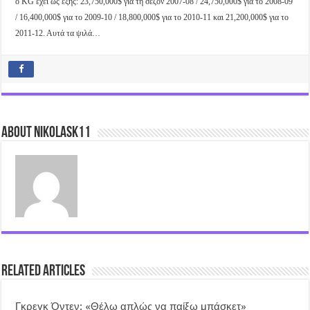
ο KG έχει ως εξής: 23,750,000$ για τη σεζόν 2007-08 / 24,750,000$ για το 2008-09
/ 16,400,000$ για το 2009-10 / 18,800,000$ για το 2010-11 και 21,200,000$ για το
2011-12. Αυτά τα ψιλά…
About nikolask11
Related Articles
Γκρεγκ Όντεν: «Θέλω απλώς να παίξω μπάσκετ»