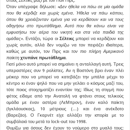
στους Σέλτικς μαζί με τον Πολ Πιρς.
Όταν υπέγραψε δήλωσε:
«Δεν ήθελα να πάω σε μία ομάδα
που θα κέρδιζε και χωρίς εμένα. Ήθελα να πάω κάπου,
όπου θα χρειάζονταν εμένα για να κερδίσουν και να τους
οδηγήσω στο πρωτάθλημα. Αυτό που θα κάνω είναι να
εμφυσήσω τον αέρα του νικητή και στα νέα παιδιά της
ομάδας»
. Εντάξει, τώρα οι
Σέλτικς
μπορεί να κερδίζουν και
χωρίς αυτόν, αλλά δεν νομίζω να τον πειράζει ιδιαίτερα,
καθώς με αυτόν, τον Πιρς και
τον πιο πλήρη Αμερικανό
παίκτη
χτυπάνε πρωτάθλημα
.
Γιατί μόνο αυτό μπορεί να σημαίνει η ανταλλαγή αυτή. Τρεις
υπεραστέρες συν 9 ρολίστες. Αν η Βοστόνη βρει έναν πλέι
μέικερ που να μπορεί να κατεβάζει την μπάλα μέχρι το
κέντρο κι έναν ψηλό που να μην γελάει ο κόσμος μαζί του,
τότε ποιος στοιχηματίζει εναντίον της; Ιδίως τη στιγμή που
φέτος είδαμε από την Ανατολή να φτάνει στους τελικούς
ομάδα με έναν αστέρα (ΛεΜπρον), έναν καλό παίκτη
(Ιγκλάουσκας), 10 μέτριους (…) και ένα ανέκδοτο
(Βαρεζάο). Ο Γκαρνέτ είχε αλλάξει την ιστορία με το
συμβόλαιό του μετά το lock-out του 1998.
Θυμίζω για όσους δεν έχουν το νούμερο στο μυαλό τους: