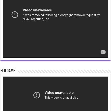
Player
Flu Game
Video
Player