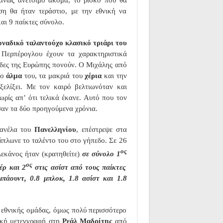
η θα ήταν τεράστιο, με την εθνική να
και 9 παίκτες σύνολο.
οναδικό ταλαντούχο κλασικό τριάρι του
 Περπέρογλου έχουν τα χαρακτηριστικά
μάδες της Ευρώπης πονούν. Ο Μιχάλης από
το
άλμα
του, τα μακριά του
χέρια
και την
ξελίξει. Με τον καιρό βελτιωνόταν και
ωρίς απ’ ότι τελικά έκανε. Αυτό που τον
σαν τα δύο προηγούμενα χρόνια.
φανέλα του
Πανελληνίου
, επέστρεψε στα
οάπλωνε το ταλέντο του στο γήπεδο. Σε 26
ος
εκάνος ήταν (κρατηθείτε)
σε σύνολο 1
ος
ρ και 2
στις ασίστ από τους παίκτες
μπάουντ, 0.8 μπλοκ, 1.8 ασίστ και 1.8
 εθνικής ομάδας, όμως πολύ περισσότερο
τική μετεγγραφή στη
Ρεάλ Μαδρίτης
από