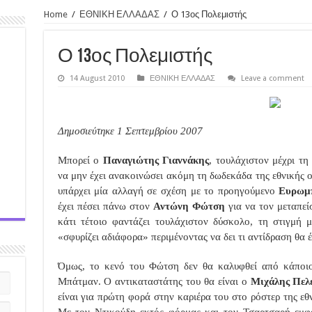
Home
/
ΕΘΝΙΚΗ ΕΛΛΑΔΑΣ
/
Ο 13ος Πολεμιστής
Ο 13ος Πολεμιστής
14 August 2010
ΕΘΝΙΚΗ ΕΛΛΑΔΑΣ
Leave a comment
Δημοσιεύτηκε 1 Σεπτεμβρίου 2007
Μπορεί ο
Παναγιώτης Γιαννάκης
, τουλάχιστον μέχρι τη
να μην έχει ανακοινώσει ακόμη τη δωδεκάδα της εθνικής ο
υπάρχει μία αλλαγή σε σχέση με το προηγούμενο
Ευρωμ
έχει πέσει πάνω στον
Αντώνη Φώτση
για να τον μεταπεί
κάτι τέτοιο φαντάζει τουλάχιστον δύσκολο, τη στιγμή
«σφυρίζει αδιάφορα» περιμένοντας να δει τι αντίδραση θα έ
Όμως, το κενό του Φώτση δεν θα καλυφθεί από κάποιο
Μπάτμαν. Ο αντικαταστάτης του θα είναι ο
Μιχάλης Πελ
είναι για πρώτη φορά στην καριέρα του στο ρόστερ της ε
Με τον Ντικούδη εκτός φόρμας και τον Τσαρτσαρή εμφ