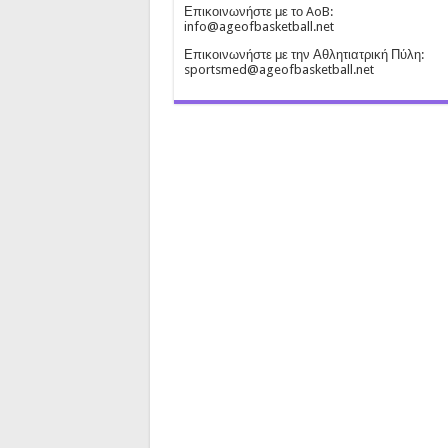
Επικοινωνήστε με το AoB:
info@ageofbasketball.net
Επικοινωνήστε με την Αθλητιατρική Πύλη:
sportsmed@ageofbasketball.net