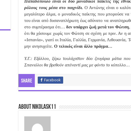
Παπαδόπουλο είναι οι δύο μοναδικοί παίκτες της εθνι
ρόλους τους μέσα στο παιχνίδι.
Ο Αντώνης είναι ο καλύτε
μεγαλύτερο άλμα, ο μοναδικός παίκτης που μπορούσε να 
του είναι από δυσαναπλήρωτη έως αδύνατο να αναπληρωθ
στο συμπέρασμα ότι…
δεν υπάρχει ζωή μετά τον Φώτση
,
ότι θα χάσουμε χωρίς τον Φώτση σε σχέση με πριν. Αν η α
«Ισπανία», γιατί οι Ιταλία, Γαλλία, Γερμανία, Λιθουανία, 
μην ανησυχείτε.
Ο τελικός είναι άλλο πράγμα…
Υ.Γ.: Εξάλλου, ξέρω τουλάχιστον δύο ζευγάρια μάτια πο
Σπανιόλοι θα βρεθούν απέναντί μας με φόντο το κύπελλο…
Facebook
Share
About nikolask11