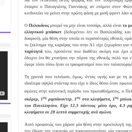
έπαιρνε ο Παναγιώτης Γιαννάκης αν επέμενε στον Φώτσ
κινδυνεύει να μείνει στην πρώτη φάση με μισή φροντ λάιν 
Ο
Πελεκάνος
μπορεί να μην είναι τεσσάρι, αλλά είναι
το μ
ελληνικού μπάσκετ
(δεδομένου ότι οι Βασιλειάδης και
δυαριού), μία θέση στην οποία οι περισσότερες εθνικές ο
το ξεκίνημα της καριέρας του στην Α1 είχε ξεχωρίσει για 
ταχύτητά
του, προσόντα που διαθέτει ακόμη και έχει ε
έδειχνε ότι θα χτυπήσει την πόρτα της εθνικής πολύ πιο ν
έφερε τόσο πίσω ήταν οι τραυματισμοί που τον ταλαιπώρη
Τη χρονιά που τελείωσε, όμως, όντας υγιής και με τη 
ιδιαίτερα υψηλά στάνταρ που είχε ο ίδιος θέσει όταν πρωτ
αγώνες στην κανονική περίοδο του πρωταθλήματος, ο Πελ
ος
ος
ος
σκόρερ, 1
ριμπάουντερ
,
1
στα κλεψίματα, 1
μπλοκέ
του Πανελληνίου. Είχε 12.3 πόντους μέσο όρο, 4.3 ρι
κλεψίματα σε 28 λεπτά συμμετοχής ανά αγώνα.
Αυτό προφανώς του χάρισε μία θέση στην προεπιλογή της
του έδωσε την ευκαιρία να πραγματοποιήσει μία τρομακ