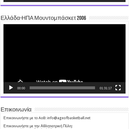
Ελλάδα-ΗΠΑ Μουντομπάσκετ 2006
Video
Player
00:00
01:31:17
Επικοινωνία
Επικοινωνήστε με το AoB: info@ageofbasketball.net
Επικοινωνήστε με την Αθλητιατρική Πύλη: