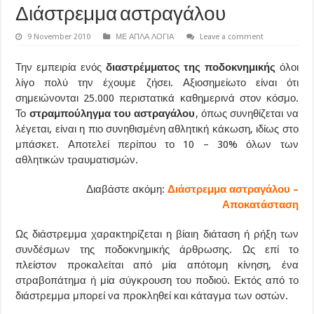
Διάστρεμμα αστραγάλου
9 November 2010
ΜΕ ΑΠΛΑ ΛΟΓΙΑ
Leave a comment
Την εμπειρία ενός
διαστρέμματος της ποδοκνημικής
όλοι
λίγο πολύ την έχουμε ζήσει. Αξιοσημείωτο είναι ότι
σημειώνονται 25.000 περιστατικά καθημερινά στον κόσμο.
Το
στραμπούληγμα του αστραγάλου
, όπως συνηθίζεται να
λέγεται, είναι η πιο συνηθισμένη αθλητική κάκωση, ιδίως στο
μπάσκετ. Αποτελεί περίπου το 10 – 30% όλων των
αθλητικών τραυματισμών.
Διαβάστε ακόμη:
Διάστρεμμα αστραγάλου –
Αποκατάσταση
Ως διάστρεμμα χαρακτηρίζεται η βίαιη διάταση ή ρήξη των
συνδέσμων της ποδοκνημικής άρθρωσης. Ως επί το
πλείστον προκαλείται από μία απότομη κίνηση, ένα
στραβοπάτημα ή μία σύγκρουση του ποδιού. Εκτός από το
διάστρεμμα μπορεί να προκληθεί και κάταγμα των οστών.