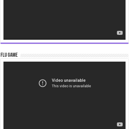
Flu Game
Video
Player