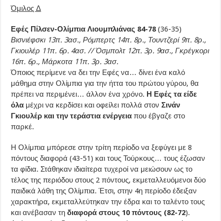
Όμιλος Δ
Εφές Πίλσεν-Ολίμπια Λιουμπλιάνας 84-78
(36-35)
Βισνιέφσκι 13π. 3ασ., Ρόμπερτς 14π. 8ρ., Τουντζερί 9π. 8ρ.,
Γκιουλέρ 11π. 6ρ. 4ασ. // Όσμπολτ 12π. 3ρ. 9ασ., Γκρέγκορι
16π. 6ρ., Μάρκοτα 11π. 3ρ. 3ασ.
Όποιος περίμενε να δει την Εφές να… δίνει ένα καλό
μάθημα στην Ολίμπια για την ήττα του πρώτου γύρου, θα
πρέπει να περιμένει… άλλον ένα χρόνο.
Η Εφές τα είδε
όλα
μέχρι να κερδίσει και οφείλει πολλά στον
Σινάν
Γκιουλέρ και την τεράστια ενέργεια
που έβγαζε στο
παρκέ.
Η Ολίμπια μπόρεσε στην τρίτη περίοδο να ξεφύγει με 8
πόντους διαφορά (43-51) και τους Τούρκους… τους έζωσαν
τα φίδια. Στάθηκαν ιδιαίτερα τυχεροί να μειώσουν ως το
τέλος της περιόδου στους 2 πόντους, εκμεταλλευόμενοι δύο
παιδικά λάθη της Ολίμπια. Έτσι, στην 4η περίοδο έδειξαν
χαρακτήρα, εκμεταλλεύτηκαν την έδρα και το ταλέντο τους
και ανέβασαν τη
διαφορά στους 10 πόντους (82-72
).