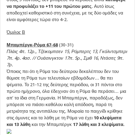
να προφυλάξει το +11 του πρώτου ματς
. Αυτό ίσως
αποδειχτεί καθοριστικό στη συνέχεια, με τις δύο ομάδες να
είναι αμφότερες τώρα στο 4-2.
Όμιλος Β
Μπαμπέργκ-Ρόμα 67-68
(30-31)
Πλάις 4π. 12ρ., Τζέικομπσεν 15, Ρόμπερτς 13, Γκόλντσμπερι
7π. 4ρ. 4ασ. // Ουάσινγκτον 17π. 5ρ., Σμιθ 16, Ντάσιτς 9π.
7ρ.
Όποιος πει ότι η Ρόμα του δεύτερου δεκαλέπτου δεν του
θύμισε τη Ρόμα των τελευταίων εβδομάδων… θα πει
ψέματα. Το 21-12 της δεύτερης περιόδου, οι 31 πόντοι στο
πρώτο ημίχρονο, όλα έδειχναν ότι η Ρόμα θα περάσει… μια
απ’ τα ίδια στη Γερμανία. Η Μπαμπέργκ, παραδόξως, δεν
μπόρεσε να πιάσει καθόλου καλή απόδοση, παρά τη
μετριότητα της αντιπάλου της. Μοιραία το παιχνίδι κρίθηκε
στις άμυνες και τα λάθη με τη Ρόμα να έχει
10 κλεψίματα
και 13 λάθη
και την Μπαμπέργκ
17 λάθη και 3 κλεψίματα.