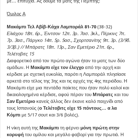
με… επιτυχία. Ας δούμε τα ματς της Πέμπτης:
Όμιλος Α
Μακάμπι Τελ Αβίβ-Κάχα Λαμποράλ 81-70
(38-32)
Ελιάχου 18π. 6ρ., Έιντσον 12π. 3ρ. 7ασ. 3κλ., Πέρκινς 7π.
7ρ. 3ασ., Πάργκο 14π. 5ρ. 5ασ., Σχορτσανίτης 9π. 3ρ. (3/9δ.
3/3β.) // Μπάρατς 18π. 13ρ., Σαν Εμετέριο 21π. 6ρ.,
Τελέτοβιτς 15
Διαφορετικό από τον πρώτο αγώνα ήταν το ματς των δύο
ομάδων. Η
Μακάμπι είχε τον έλεγχο
από την αρχή και
κέρδισε με σχετική ευκολία, παρότι η Λαμποράλ πλησίασε
αρκετά στο τέλος της 3ης και τις αρχές της 4ης περιόδου. Η
Μακάμπι είχε μια πεντάδα παίκτες που ήταν πολύ καλοί και
δικαιολογημένα κέρδισε, αφού πέραν του
Μπάρατς
και του
Σαν Εμετέριο
κανείς άλλος δεν έκανε καλό παιχνίδι από
τους Ισπανούς (
ο Τελέτοβιτς είχε 15 πόντους… α λα
Κόμπι
με 5/17 σουτ και 3/6 βολές).
Η νίκη αυτή της
Μακάμπι
τη φέρνει
μόνη πρώτη στην
κορυφή
του ομίλου και μεγάλο φαβορί για την πρωτιά. Η