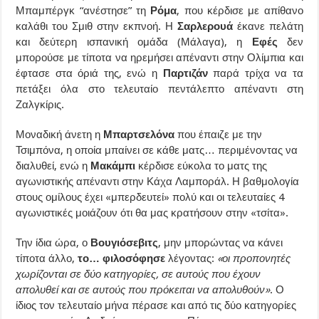
Μπαμπέργκ “ανέστησε” τη
Ρόμα
, που κέρδισε με απίθανο
καλάθι του Σμιθ στην εκπνοή. Η
Σαρλερουά
έκανε πελάτη
και δεύτερη ισπανική ομάδα (Μάλαγα), η
Εφές
δεν
μπορούσε με τίποτα να ηρεμήσει απέναντι στην Ολίμπια και
έφτασε στα όριά της, ενώ η
Παρτιζάν
παρά τρίχα να τα
πετάξει όλα στο τελευταίο πεντάλεπτο απέναντι στη
Ζαλγκίρις.
Μοναδική άνετη η
Μπαρτσελόνα
που έπαιζε με την
Τσιμπόνα, η οποία μπαίνει σε κάθε ματς… περιμένοντας να
διαλυθεί, ενώ η
Μακάμπι
κέρδισε εύκολα το ματς της
αγωνιστικής απέναντι στην Κάχα Λαμποράλ. Η βαθμολογία
στους ομίλους έχει «μπερδευτεί» πολύ και οι τελευταίες 4
αγωνιστικές μοιάζουν ότι θα μας κρατήσουν στην «τσίτα».
Την ίδια ώρα, ο
Βουγιόσεβιτς
, μην μπορώντας να κάνει
τίποτα άλλο,
το… φιλοσόφησε
λέγοντας:
«οι προπονητές
χωρίζονται σε δύο κατηγορίες, σε αυτούς που έχουν
απολυθεί και σε αυτούς που πρόκειται να απολυθούν»
. Ο
ίδιος τον τελευταίο μήνα πέρασε και από τις δύο κατηγορίες