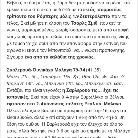
Βεβαία, ακόμη κι έτσι, η Ρόμα δεν μπορούσε να κερδίσει και
έμεινε πίσω στο σκορ με 67-65 με το
εκτός
ισορροπίας
τρίποντο του Ρόμπερτς μόλις 1.9 δευτερόλεπτα
πριν το
τέλος. Εκεί μίλησε η κλάση του
Τσαρλς Σμιθ
, που απ’ τη
γωνία, μαρκαρισμένος, χωρίς ισορροπία, μετά από στροφή
και χωρίς ορατότητα, έβαλε το απίστευτο τρίποντο της νίκης
με touch ‘n’ go σουτ από την επαναφορά στην εκπνοή του
αγώνα κι έκανε τον Μπονιτσιόλι να… νιώσει προπονητής.
Σίγουρα
ένα από τα καλάθια της χρονιάς
.
Σαρλερουά-Ουνικάχα Μάλαγα 79-74
(41-35)
Μαλέτ 21π. 3ρ., Σαντιάγκο 15π. 8ρ., Ράιτ 12π. 4ρ. 4ασ. //
Φρίλαντ 14π. 7ρ., Μπλάνκο 11π. 6ρ., Μπλάκνεϊ 5π. 6ασ.
Εντάξει, πια είναι γεγονός:
η Σαρλερουά τις… έχει τις
ισπανικές
. Εκεί που είχαν 0-4 στην Ευρωλίγκα οι Βέλγοι,
έφτασαν στο 2-4 κάνοντας πελάτες Ρεάλ και Μάλαγα
.
Πλέον, ελπίζουν βάσιμα σε πρόκριση στο Top-16, όχι γιατί
είναι εύκολο, αλλά γιατί απέχουν 1 νίκη από την 4η και 3η
θέση του ομίλου. Η Σαρλερουά είχε τον έλεγχο σε όλο το
ματς, αλλά δέχτηκε ένα 0-6 σε κρίσιμο σημείο με τη Μάλαγα
να προσπερνά με 62-66 και να φαίνεται ότι θα… δείξει