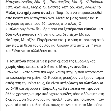
Μπογκντάνοβιτς 26π. 6ρ., Ραντόσεβιτς 14π. 6ρ. // Ρούμπιο
18π. 4ασ. 4κλ., Μόρις 15, Βάσκες 14π. 5ρ. 4ασ., Ινγκλς 16
Μόλις ένα ημίχρονο άντεξε
η Τσιμπόνα να παρακολουθεί
από κοντά την Μπαρτσελόνα. Μετά το ματς άνοιξε και η
διαφορά έφτασε τους 20 πόντους στο τέλος. Οι
«μπλαουγκράνα» δεν ίδρωσαν και
ξεπέρασαν εύκολα μια
δύσκολη αγωνιστική
, στην οποία δεν είχαν Μάικλ,
Ναβάρο, Μπαζίλε. Παρέμειναν έτσι μία νίκη απόσταση από
την πρώτη θέση του ομίλου και θέλουν στα ματς με Φενέρ
και Σιένα να το αλλάξουν αυτό.
Η
Τσιμπόνα
παρέμεινε η μόνη ομάδα της Ευρωλίγκας
χωρίς νίκη
, έπεσε στο 0-6 και ο
Μπογκντάνοβιτς
μάλλον… καταριέται την ώρα και τη στιγμή που αποφάσισε
το καλοκαίρι να μείνει. Οι Κροάτες μοιάζουν να έχουν πάρει
απόφαση τη μοίρα τους, θα είναι
υπέρβαση αν γλιτώσουν
το 0-10
και σίγουρα
η Ευρωλίγκα θα πρέπει να προνοεί
άλλες χρονιές να μην υπάρχουν ομάδες τόσο αδύναμες στη
διοργάνωση (τα οικονομικά προβλήματα της Τσιμπόνα ήταν
γνωστά από το καλοκαίρι), όπως έκανε και με το Μαρούσι.