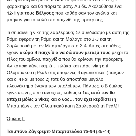
χαρακτήρα και θα πάρει το ματς. Αμ δε. Ακολούθησε ένα
12-1 για τους Βέλγους
που καθάρισαν τον αγώνα και
μπήκαν για τα καλά στο παιχνίδι της πρόκρισης.
Τι σημαίνει η νίκη της Σαρλερουά; Σε συνδυασμό με αυτή της
Ρόμα έφεραν τη Ρόμα και τη Μάλαγα στο 3-3 και τη
Σαρλερουά με την Μπαμπέργκ στο 2-4. Αυτές οι ομάδες
έχουν
ακόμα 4 παιχνίδια να δώσουν μεταξύ τους
μέχρι το
τέλος του ομίλου, παιχνίδια που θα κρίνουν την πρόκριση.
Αν κάποια κάνει καμιά… πλάκα και πάρει νίκη επί
Ολυμπιακού ή Ρεάλ στις επόμενες 4 αγωνιστικές (παίζουν
και οι 4 και με τους 2) τότε θα αποκτήσει μεγάλο
πλεονέκτημα έναντι των υπολοίπων. Πάντως, ο Β όμιλος
έγινε αίφνης ο πιο ανοιχτός, καθώς
ο 1ος από τον 6ο
απέχει μόλις 2 νίκες και ο 6ος… τον έχει κερδίσει
(η
Μπαμπέργκ τον Ολυμπιακό και η Σαρλερουά τη Ρεάλ)!
Όμιλος Γ
Τσιμπόνα Ζάγκρεμπ-Μπαρτσελόνα 75-94
(36-44)