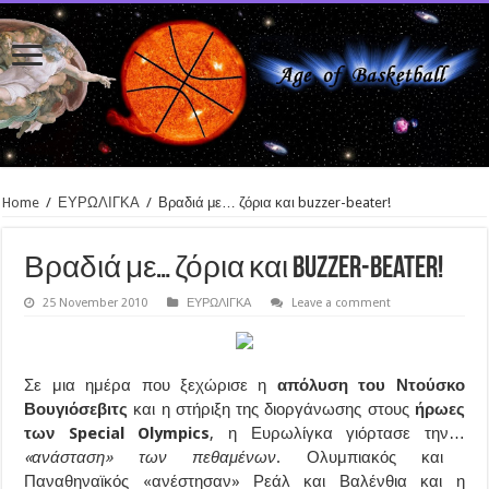
Home
/
ΕΥΡΩΛΙΓΚΑ
/
Βραδιά με… ζόρια και buzzer-beater!
Βραδιά με… ζόρια και buzzer-beater!
25 November 2010
ΕΥΡΩΛΙΓΚΑ
Leave a comment
Σε μια ημέρα που ξεχώρισε η
απόλυση του Ντούσκο
Βουγιόσεβιτς
και η στήριξη της διοργάνωσης στους
ήρωες
των Special Olympics
, η Ευρωλίγκα γιόρτασε την…
«ανάσταση» των πεθαμένων
. Ολυμπιακός και
Παναθηναϊκός «ανέστησαν» Ρεάλ και Βαλένθια και η