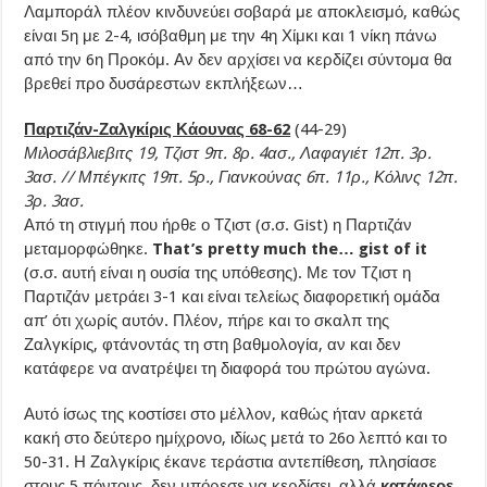
Λαμποράλ πλέον κινδυνεύει σοβαρά με αποκλεισμό, καθώς
είναι 5η με 2-4, ισόβαθμη με την 4η Χίμκι και 1 νίκη πάνω
από την 6η Προκόμ. Αν δεν αρχίσει να κερδίζει σύντομα θα
βρεθεί προ δυσάρεστων εκπλήξεων…
Παρτιζάν-Ζαλγκίρις Κάουνας 68-62
(44-29)
Μιλοσάβλιεβιτς 19, Τζιστ 9π. 8ρ. 4ασ., Λαφαγιέτ 12π. 3ρ.
3ασ. // Μπέγκιτς 19π. 5ρ., Γιανκούνας 6π. 11ρ., Κόλινς 12π.
3ρ. 3ασ.
Από τη στιγμή που ήρθε ο Τζιστ (σ.σ. Gist) η Παρτιζάν
μεταμορφώθηκε.
That’s pretty much the… gist of it
(σ.σ. αυτή είναι η ουσία της υπόθεσης). Με τον Τζιστ η
Παρτιζάν μετράει 3-1 και είναι τελείως διαφορετική ομάδα
απ’ ότι χωρίς αυτόν. Πλέον, πήρε και το σκαλπ της
Ζαλγκίρις, φτάνοντάς τη στη βαθμολογία, αν και δεν
κατάφερε να ανατρέψει τη διαφορά του πρώτου αγώνα.
Αυτό ίσως της κοστίσει στο μέλλον, καθώς ήταν αρκετά
κακή στο δεύτερο ημίχρονο, ιδίως μετά το 26ο λεπτό και το
50-31. Η Ζαλγκίρις έκανε τεράστια αντεπίθεση, πλησίασε
στους 5 πόντους, δεν μπόρεσε να κερδίσει, αλλά
κατάφερε