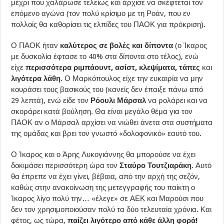
μέχρι που χαλάρωσε τελείως και άρχισε να σκέφτεται τον
επόμενο αγώνα (τον πολύ κρίσιμο με τη Ροάν, που εν
πολλοίς θα καθορίσει τις ελπίδες του ΠΑΟΚ για πρόκριση).
Ο ΠΑΟΚ ήταν
καλύτερος σε βολές και δίποντα
(ο Ίκαρος
με δυσκολία έφτασε το 40% στα δίποντα στο τέλος), ενώ
είχε
περισσότερα ριμπάουντ, ασίστ, κλεψίματα, τάπες
και
λιγότερα λάθη
. Ο Μαρκόπουλος είχε την ευκαιρία να μην
κουράσει τους βασικούς του (κανείς δεν έπαιξε πάνω από
29 λεπτά), ενώ είδε τον
Ρόουλι Μάρσαλ
να ρολάρει και να
σκοράρει κατά βούληση. Θα είναι μεγάλο θέμα για τον
ΠΑΟΚ αν ο Μάρσαλ αρχίσει να νιώθει άνετα στα συστήματα
της ομάδας και βρει τον γνωστό «δολοφονικό» εαυτό του.
Ο Ίκαρος και ο Άρης Λυκογιάννης θα μπορούσε να έχει
δοκιμάσει περισσότερη ώρα τον
Σταύρο Τουτζιαράκη
. Αυτό
θα έπρεπε να έχει γίνει, βέβαια, από την αρχή της σεζόν,
καθώς στην ανακοίνωση της μετεγγραφής του παίκτη ο
Ίκαρος λίγο πολύ την… «έλεγε» σε ΑΕΚ και Μαρούσι που
δεν τον χρησιμοποιούσαν πολύ τα δύο τελευταία χρόνια. Και
φέτος, ως τώρα,
παίζει λιγότερο από κάθε άλλη φορά!