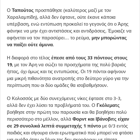
Ο
Ταπούτος
προσπάθησε (καλύτερος μαζί με τον
Χαραλαμπίδη), αλλά δεν έφτανε, ούτε έκανε κάποια
υπέρβαση, ενώ εντύπωση προκαλεί το γεγονός ότι ο Άρης
φάνηκε να μην έχει αντιστάσεις και αντιδράσεις. Έμοιαζε να
αφήνεται να τον παρασύρει… το ρεύμα,
μην
μπορώντας
να παίξει ούτε άμυνα
.
Η διαφορά στο τέλος
έπεσε από τους 33 πόντους στους
19
, με τον Άρη να σώζει τα προσχήματα της πολύ βαριάς
ήττας, όχι όμως και τις εντυπώσεις. Οι 19 πόντοι αφήνουν
μια μικρή πιθανότητα ανατροπής στο δεύτερο γύρο για την
περίπτωση που οι δύο ομάδες θα ισοβαθμήσουν.
Ο Κολοσσός με δύο συνεχόμενες νίκες έφτασε στο 3-3,
αλλά δεν έχει λύσει τα προβλήματά του. Ο
Γκόλεματς
βοήθησε στην πρώτη του παρουσία και θα βοηθήσει πολύ
περισσότερο στο μέλλον, αλλά
Φορντ και Ιβάνοβιτς είχαν
σε 29 συνολικά λεπτά συμμετοχής 1 πόντο
με 0/3 εντός
παιδιάς και σίγουρα είναι ερωτηματικό πού μπορεί να φτάσει
μια ομάδα όταν οι ξένοι της δεν σκοράρουν με τίποτα.