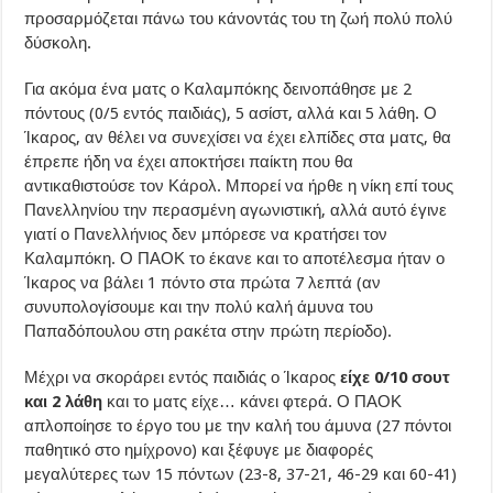
προσαρμόζεται πάνω του κάνοντάς του τη ζωή πολύ πολύ
δύσκολη.
Για ακόμα ένα ματς ο Καλαμπόκης δεινοπάθησε με 2
πόντους (0/5 εντός παιδιάς), 5 ασίστ, αλλά και 5 λάθη. Ο
Ίκαρος, αν θέλει να συνεχίσει να έχει ελπίδες στα ματς, θα
έπρεπε ήδη να έχει αποκτήσει παίκτη που θα
αντικαθιστούσε τον Κάρολ. Μπορεί να ήρθε η νίκη επί τους
Πανελληνίου την περασμένη αγωνιστική, αλλά αυτό έγινε
γιατί ο Πανελλήνιος δεν μπόρεσε να κρατήσει τον
Καλαμπόκη. Ο ΠΑΟΚ το έκανε και το αποτέλεσμα ήταν ο
Ίκαρος να βάλει 1 πόντο στα πρώτα 7 λεπτά (αν
συνυπολογίσουμε και την πολύ καλή άμυνα του
Παπαδόπουλου στη ρακέτα στην πρώτη περίοδο).
Μέχρι να σκοράρει εντός παιδιάς ο Ίκαρος
είχε 0/10 σουτ
και 2 λάθη
και το ματς είχε… κάνει φτερά. Ο ΠΑΟΚ
απλοποίησε το έργο του με την καλή του άμυνα (27 πόντοι
παθητικό στο ημίχρονο) και ξέφυγε με διαφορές
μεγαλύτερες των 15 πόντων (23-8, 37-21, 46-29 και 60-41)