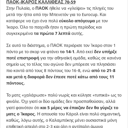
ΠΑΟΚ-ΙΚΑΡΟΣ ΚΑΛΛΙΘΕΑΣ 70-59
Στην Πυλαία, ο
ΠΑΟΚ
ήθελε να «γλείψει» τις πληγές του
μετά την ήττα από την Μπενετόν για το Eurocup. Και
κατάφερε να έχει ένα πολύ
εύκολο απόγευμα
με τον
Ίκαρο. Όλο το παιχνίδι ήταν η πρώτη περίοδος και
συγκεκριμένα
τα πρώτα 7 λεπτά
αυτής.
Σε αυτό το διάστημα, ο ΠΑΟΚ περιόρισε τον Ίκαρο στον 1
πόντο με το σκορ να φτάνει
το 14-1
. Από εκεί
δεν υπήρξε
ποτέ επιστροφή
για την αθηναϊκή ομάδα, καθώς σε κανένα
σημείο ως το τέλος του αγώνα δεν μπόρεσε να πλησιάσει
πιο κοντά από τους 8 πόντους του 16-8, ενώ
από το 21-8
και μετά η διαφορά δεν έπεσε ποτέ κάτω από τους 11
πόντους.
Το ματς «χαλάρωσε» πολύ νωρίς και κύλησε «τυπικά» ως το
φινάλε. Όχι γιατί οι δύο ομάδες δεν προσπαθούσαν, αλλά
γιατί φαινόταν ότι
και 5 μέρες να έπαιζαν δεν θα γύριζε το
ματς ο Ίκαρος
. Η απουσία του Κάρολ είναι πολύ σημαντική,
καθώς, λόγω αυτής, ο Καλαμπόκης μένει ουσιαστικά μόνη
επιθετική απειλή στο 2-3 και όλη η αντίπαλη άμυνα