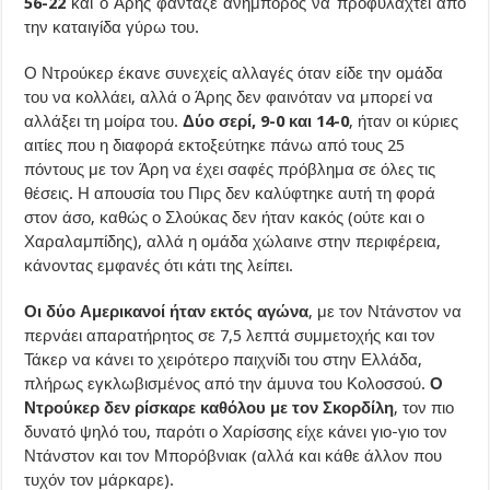
56-22
και ο Άρης φάνταζε ανήμπορος να προφυλαχτεί από
την καταιγίδα γύρω του.
Ο Ντρούκερ έκανε συνεχείς αλλαγές όταν είδε την ομάδα
του να κολλάει, αλλά ο Άρης δεν φαινόταν να μπορεί να
αλλάξει τη μοίρα του.
Δύο σερί, 9-0 και 14-0
, ήταν οι κύριες
αιτίες που η διαφορά εκτοξεύτηκε πάνω από τους 25
πόντους με τον Άρη να έχει σαφές πρόβλημα σε όλες τις
θέσεις. Η απουσία του Πιρς δεν καλύφτηκε αυτή τη φορά
στον άσο, καθώς ο Σλούκας δεν ήταν κακός (ούτε και ο
Χαραλαμπίδης), αλλά η ομάδα χώλαινε στην περιφέρεια,
κάνοντας εμφανές ότι κάτι της λείπει.
Οι δύο Αμερικανοί ήταν εκτός αγώνα
, με τον Ντάνστον να
περνάει απαρατήρητος σε 7,5 λεπτά συμμετοχής και τον
Τάκερ να κάνει το χειρότερο παιχνίδι του στην Ελλάδα,
πλήρως εγκλωβισμένος από την άμυνα του Κολοσσού.
Ο
Ντρούκερ δεν ρίσκαρε καθόλου με τον Σκορδίλη
, τον πιο
δυνατό ψηλό του, παρότι ο Χαρίσσης είχε κάνει γιο-γιο τον
Ντάνστον και τον Μπορόβνιακ (αλλά και κάθε άλλον που
τυχόν τον μάρκαρε).