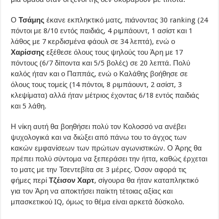
Ο
Τσάμης
έκανε εκπληκτικό ματς, πιάνοντας 30 ranking (24
πόντοι με 8/10 εντός παιδιάς, 4 ριμπάουντ, 1 ασίστ και 1
λάθος με 7 κερδισμένα φάουλ σε 34 λεπτά), ενώ ο
Χαρίσσης
εξέθεσε όλους τους ψηλούς του Άρη με 17
πόντους (6/7 δίποντα και 5/5 βολές) σε 20 λεπτά. Πολύ
καλός ήταν και ο Παππάς, ενώ ο Καλάθης βοήθησε σε
όλους τους τομείς (14 πόντοι, 8 ριμπάουντ, 2 ασίστ, 3
κλεψίματα) αλλά ήταν μέτριος έχοντας 6/18 εντός παιδιάς
και 5 λάθη.
Η νίκη αυτή θα βοηθήσει πολύ τον Κολοσσό να ανέβει
ψυχολογικά και να διώξει από πάνω του το άγχος των
κακών εμφανίσεων των πρώτων αγωνιστικών. Ο Άρης θα
πρέπει πολύ σύντομα να ξεπεράσει την ήττα, καθώς έρχεται
το ματς με την Τσεντεβίτα σε 3 μέρες. Όσον αφορά τις
φήμες περί
Τζέισον Χαρτ
, σίγουρα θα ήταν καταπληκτικό
για τον Άρη να αποκτήσει παίκτη τέτοιας αξίας και
μπασκετικού IQ, όμως το θέμα είναι αρκετά δύσκολο.