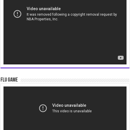
Player
Flu Game
Video
Player