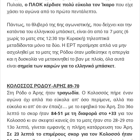
Πυλαία,
ο ΠΑΟΚ κέρδισε πολύ εύκολα τον Ίκαρο
που είχε
χάσει το αγώνα από το πρώτο πεντάλεπτο.
Πάντως, το θλιβερό της 6ης αγωνιστικής, που δείχνει και την
κατάντια του ελληνικού μπάσκετ, είναι ότι από τα 7 ματς (6
χωρίς το ματς στις 12:30 την Κυριακή) τηλεοπτικά
μεταδίδονται μόνο τα δύο. Η ΕΡΤ προτίμησε απλά να μην
ασχοληθεί με το ματς της Ρόδου όταν μαθεύτηκε η απεργία
και η δυσκολία να μετακινηθεί το βαν με πλοίο, όλα αυτά
είναι
σημεία των καιρών για το ελληνικό μπάσκετ
.
ΚΟΛΟΣΣΟΣ ΡΟΔΟΥ-ΑΡΗΣ 89-70
Στη Ρόδο ο Άρης ήταν
τραγωδία
. Ο Κολοσσός πήρε έναν
αγώνα όχι απλά πιο εύκολα απ’ όσο περίμενε, αλλά πιο
εύκολα κι απ’ ότι αν έπαιζε… με το εφηβικό του Άρη. Στο 36ο
λεπτό το σκορ ήταν
84-51 με τη διαφορά στο +33
για τον
Κολοσσό κι αν σκεφτεί κανείς ότι το ματς ήταν στο 28-29 στο
13ο λεπτό, γίνεται εμφανής η πλήρη κατάρρευση του Άρη.
Σε 23 λεπτά το επιμέρους σκορ για τον Κολοσσό ήταν