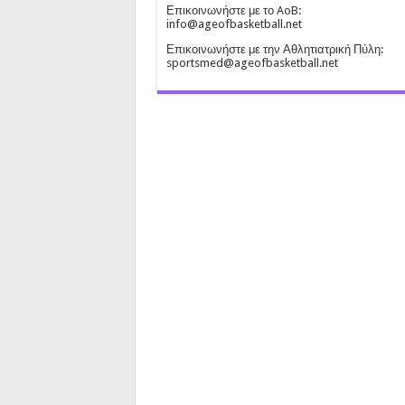
Επικοινωνήστε με το AoB:
info@ageofbasketball.net
Επικοινωνήστε με την Αθλητιατρική Πύλη:
sportsmed@ageofbasketball.net