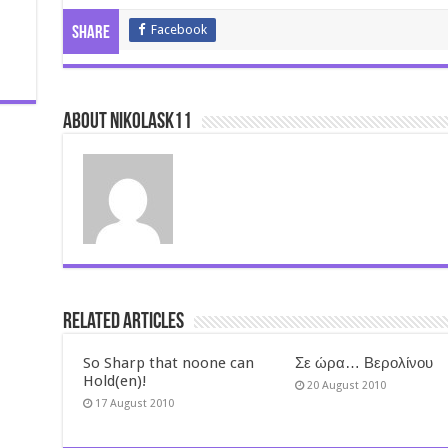
Facebook
Share
About nikolask11
Related Articles
So Sharp that noone can
Σε ώρα… Βερολίνου
Hold(en)!
20 August 2010
17 August 2010