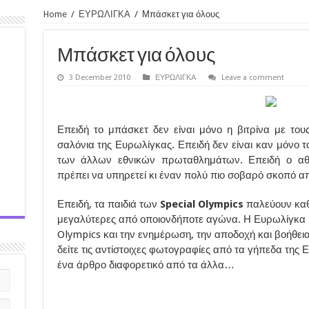
Home
/
ΕΥΡΩΛΙΓΚΑ
/
Μπάσκετ για όλους
Μπάσκετ για όλους
3 December 2010
ΕΥΡΩΛΙΓΚΑ
Leave a comment
Επειδή το μπάσκετ δεν είναι μόνο η βιτρίνα με το
σαλόνια της Ευρωλίγκας. Επειδή δεν είναι καν μόνο 
των άλλων εθνικών πρωταθλημάτων. Επειδή ο αθλ
πρέπει να υπηρετεί κι έναν πολύ πιο σοβαρό σκοπό α
Επειδή, τα παιδιά των
Special Olympics
παλεύουν καθ
μεγαλύτερες από οποιονδήποτε αγώνα. Η Ευρωλίγκα κ
Olympics και την ενημέρωση, την αποδοχή και βοήθει
δείτε τις αντίστοιχες φωτογραφίες από τα γήπεδα της 
ένα άρθρο διαφορετικό από τα άλλα…