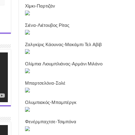
Χίμκι-Παρτιζάν
Σιένα-Λιέτουβος Ρίτας
Ζαλγκίρις Κάουνας-Μακάμπι Τελ Αβίβ
Ολίμπια Λιουμπλιάνας-Αρμάνι Μιλάνο
Μπαρτσελόνα-Σολέ
Ολυμπιακός-Μπαμπέργκ
Φενέρμπαχτσε-Τσιμπόνα