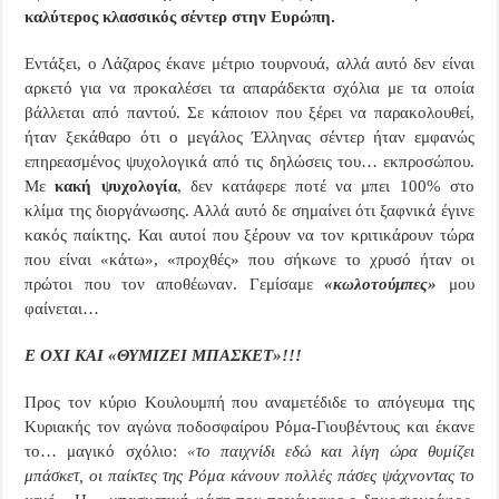
καλύτερος κλασσικός σέντερ στην Ευρώπη.
Εντάξει, ο Λάζαρος έκανε μέτριο τουρνουά, αλλά αυτό δεν είναι
αρκετό για να προκαλέσει τα απαράδεκτα σχόλια με τα οποία
βάλλεται από παντού. Σε κάποιον που ξέρει να παρακολουθεί,
ήταν ξεκάθαρο ότι ο μεγάλος Έλληνας σέντερ ήταν εμφανώς
επηρεασμένος ψυχολογικά από τις δηλώσεις του… εκπροσώπου.
Με
κακή ψυχολογία
, δεν κατάφερε ποτέ να μπει 100% στο
κλίμα της διοργάνωσης. Αλλά αυτό δε σημαίνει ότι ξαφνικά έγινε
κακός παίκτης. Και αυτοί που ξέρουν να τον κριτικάρουν τώρα
που είναι «κάτω», «προχθές» που σήκωνε το χρυσό ήταν οι
πρώτοι που τον αποθέωναν. Γεμίσαμε
«κωλοτούμπες»
μου
φαίνεται…
Ε ΟΧΙ ΚΑΙ «ΘΥΜΙΖΕΙ ΜΠΑΣΚΕΤ»!!!
Προς τον κύριο Κουλουμπή που αναμετέδιδε το απόγευμα της
Κυριακής τον αγώνα ποδοσφαίρου Ρόμα-Γιουβέντους και έκανε
το… μαγικό σχόλιο:
«το παιχνίδι εδώ και λίγη ώρα θυμίζει
μπάσκετ, οι παίκτες της Ρόμα κάνουν πολλές πάσες ψάχνοντας το