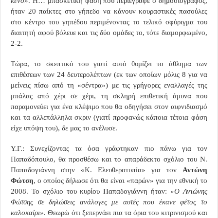
κενό»
. Η… μπασκετική φάση που περιέγραφε ο δημοσιογράφος,
ήταν 20 παίκτες στο γήπεδο να κάνουν κουραστικές πασούλες
στο κέντρο του γηπέδου περιμένοντας το τελικό σφύριγμα του
διαιτητή αφού βόλευε και τις δύο ομάδες το, τότε διαμορφωμένο,
2-2.
Τώρα, το σκεπτικό του γιατί αυτό θυμίζει το άθλημα των
επιθέσεων των 24 δευτερολέπτων (εκ των οποίων μόλις 8 για να
μείνεις πίσω από τη «σέντρα») με τις γρήγορες εναλλαγές της
μπάλας από χέρι σε χέρι, τη σκληρή επιθετική άμυνα που
παραμονεύει για ένα κλέψιμο που θα οδηγήσει στον αιφνιδιασμό
και τα αλλεπάλληλα σκριν (γιατί προφανώς κάποια τέτοια φάση
είχε υπόψη του), δε μας το ανέλυσε.
Υ.Γ.: Συνεχίζοντας τα όσα γράφτηκαν πιο πάνω για τον
Παπαδόπουλο, θα προσθέσω και το απαράδεκτο σχόλιο του Ν.
Παπαδογιάννη στην «Κ. Ελευθεροτυπία» για τον
Αντώνη
Φώτση
, ο οποίος δήλωσε ότι θα είναι «παρών» για την εθνική το
2008. Το σχόλιο του κυρίου Παπαδογιάννη ήταν:
«Ο Αντώνης
Φώτσης σε δηλώσεις ανάλογες με αυτές που έκανε φέτος το
καλοκαίρι»
. Θεωρώ ότι ξεπερνάει πια τα όρια του κιτρινισμού και