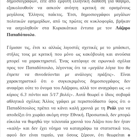
δημοσιογράφων, είτε από έμφυτη ελληνική διάθεση για θάψιμο,
εξακολουθούν να ασκούν ανόητη κριτική σε ορισμένους
μεγάλους Έλληνες παίκτες. Έτσι, δημοσιογράφοι μεγάλων
πολιτικών εφημερίδων, από τις πρώτες σε κυκλοφορία, βρήκαν
να ασχοληθούν στα Κυριακάτικα έντυπα με τον
Λάζαρο
Παπαδόπουλο
.
Γέμισαν τις, έτσι κι αλλιώς λιγοστές σχετικές με το μπάσκετ,
στήλες τους με κριτική που μόνο ως κακόβουλη και ανούσια
μπορεί να χαρακτηριστεί. Ένας κατέφυγε σε ειρωνικά σχόλια
προς τον Παπαδόπουλο, λέγοντας ότι τα
«μεγάλα λόγια του θα
έπρεπε να συνοδεύονται με ανάλογες πράξεις»
. Είναι
χαρακτηριστικό ότι ο συγκεκριμένος δημοσιογράφος δεν
αναφέρει ούτε το όνομα του Λάζαρου, αλλά τον αναγράφει ως
«ο
κύριος 6.3 πόντοι και 5/17 βολές»
. Αυτά θεωρεί ο ίδιος σοβαρά
αθλητικά σχόλια; Άλλος γράφει με περισπούδαστο ύφος ότι ο
Παπαδόπουλος πρέπει να κάνει καλή χρονιά με τη
Ρεάλ
για να
αποδείξει ότι χωράει ακόμη στην Εθνική. Προσωπικά, δεν μπορώ
εύκολα να θυμηθώ την τελευταία χρονιά του Λάζου που δεν ήταν
«καλή» και δεν έχει νόημα να καταγράψω τα στατιστικά του,
αφού δεν είναι τυχαίο, για όσους ξέρουν, ότι θεωρείται
ο