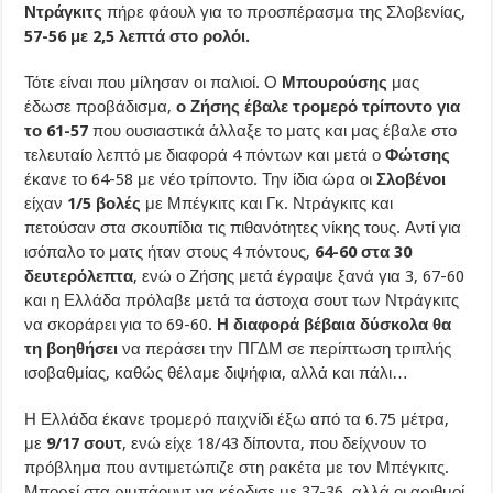
Ντράγκιτς
πήρε φάουλ για το προσπέρασμα της Σλοβενίας,
57-56 με 2,5 λεπτά στο ρολόι.
Τότε είναι που μίλησαν οι παλιοί. Ο
Μπουρούσης
μας
έδωσε προβάδισμα,
ο Ζήσης έβαλε τρομερό τρίποντο για
το 61-57
που ουσιαστικά άλλαξε το ματς και μας έβαλε στο
τελευταίο λεπτό με διαφορά 4 πόντων και μετά ο
Φώτσης
έκανε το 64-58 με νέο τρίποντο. Την ίδια ώρα οι
Σλοβένοι
είχαν
1/5 βολές
με Μπέγκιτς και Γκ. Ντράγκιτς και
πετούσαν στα σκουπίδια τις πιθανότητες νίκης τους. Αντί για
ισόπαλο το ματς ήταν στους 4 πόντους,
64-60 στα 30
δευτερόλεπτα
, ενώ ο Ζήσης μετά έγραψε ξανά για 3, 67-60
και η Ελλάδα πρόλαβε μετά τα άστοχα σουτ των Ντράγκιτς
να σκοράρει για το 69-60.
Η διαφορά βέβαια δύσκολα θα
τη βοηθήσει
να περάσει την ΠΓΔΜ σε περίπτωση τριπλής
ισοβαθμίας, καθώς θέλαμε διψήφια, αλλά και πάλι…
Η Ελλάδα έκανε τρομερό παιχνίδι έξω από τα 6.75 μέτρα,
με
9/17 σουτ
, ενώ είχε 18/43 δίποντα, που δείχνουν το
πρόβλημα που αντιμετώπιζε στη ρακέτα με τον Μπέγκιτς.
Μπορεί στα ριμπάουντ να κέρδισε με 37-36, αλλά οι αριθμοί