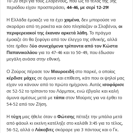
10-20 σερί για τους Σλοβένους, που ως το τέλος της 3ης
περιόδου είχαν προσπεράσει,
44-46, με σερί 12-29!
Η Ελλάδα έμοιαζε να τα έχει
χαμένα
, δεν μπορούσε να
σκοράρει από τη ρακέτα και όσο πλησίαζαν οι Σλοβένοι,
οι
περιφερειακοί της έκαναν αρκετά λάθη.
Το πράγμα
έμοιαζε ότι θα ξεφύγει από τον έλεγχο της εθνικής, αλλά
τότε ήρθαν δ
ύο συνεχόμενα τρίποντα από τον Κώστα
Παπανικολάου
για το 47-46 και το 50-49, που έδωσαν
μεγάλη ανάσα στην εθνική.
Ο Ζούρος πέρασε τον
Μαυροειδή
στο παρκέ, ο οποίος
κέρδισε μάχες
σε άμυνα και επίθεση, κάτι που οι ψηλοί μας
είχαν να κάνουν από το πρώτο ημίχρονο. Αυτός
ισοφάρισε
σε 52-52 το τρίποντο του Λόρμπεκ, ενώ έβγαλε και καλή
άμυνα αμέσως μετά με
τάπα
στον Μούριτς για να έρθει το
54-52 από τον Ζήση.
Η
τύχη
μας ήθελε όταν ο
Φώτσης
πέταξε την μπάλα μετά
από φάουλ κι εκείνη κατέληξε στο καλάθι 3:45 για το τέλος,
56-52, αλλά ο
Λάκοβιτς
σκόραρε για 3 πόντους και ο Γκ.