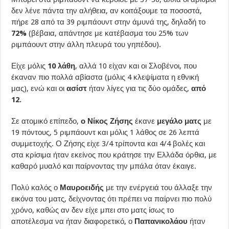
δεν λένε πάντα την αλήθεια, αν κοιτάξουμε τα ποσοστά,
πήρε 28 από τα 39 ριμπάουντ στην άμυνά της, δηλαδή το
72%
(βέβαια, απάντησε με κατέβασμα του 25% των
ριμπάουντ στην άλλη πλευρά του γηπέδου).
Είχε μόλις
10 λάθη
, αλλά 10 είχαν και οι Σλοβένοι, που
έκαναν πιο πολλά αβίαστα (μόλις 4 κλεψίματα η εθνική
μας), ενώ και οι
ασίστ
ήταν λίγες για τις δύο ομάδες,
από
12.
Σε ατομικό επίπεδο,
ο Νίκος Ζήσης
έκανε
μεγάλο ματς
με
19 πόντους, 5 ριμπάουντ και μόλις 1 λάθος σε 26 λεπτά
συμμετοχής. Ο Ζήσης είχε 3/4 τρίποντα και 4/4 βολές και
στα κρίσιμα ήταν εκείνος που κράτησε την Ελλάδα όρθια, με
καθαρό μυαλό και παίρνοντας την μπάλα όταν έκαιγε.
Πολύ καλός ο
Μαυροειδής
με την ενέργειά του άλλαξε την
εικόνα του ματς, δείχνοντας ότι πρέπει να παίρνει πιο πολύ
χρόνο, καθώς αν δεν είχε μπει στο ματς ίσως το
αποτέλεσμα να ήταν διαφορετικό, ο
Παπανικολάου
ήταν