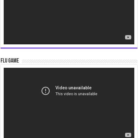
Flu Game
Video
Player