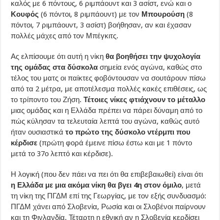
καλός με 6 πόντους, 6 ριμπάουντ και 3 ασίστ, ενώ και ο
Κουφός
(6 πόντοι, 8 ριμπάουντ) με τον
Μπουρούση
(8
πόντοι, 7 ριμπάουντ, 3 ασίστ) βοήθησαν, αν και έχασαν
πολλές μάχες από τον Μπέγκιτς.
Ας ελπίσουμε ότι αυτή η νίκη
θα βοηθήσει την ψυχολογία
της ομάδας στα δύσκολα
σημεία ενός αγώνα, καθώς στο
τέλος του ματς οι παίκτες φοβόντουσαν να σουτάρουν πίσω
από τα 2 μέτρα, με αποτέλεσμα πολλές κακές επιθέσεις, ως
το τρίποντο του Ζήση.
Τέτοιες νίκες φτιάχνουν το μέταλλο
μιας ομάδας και η Ελλάδα πρέπει να πάρει δύναμη από το
πώς κύλησαν τα τελευταία λεπτά του αγώνα, καθώς αυτό
ήταν ουσιαστικά
το πρώτο της δύσκολο ντέρμπι που
κέρδισε
(πρώτη φορά έμεινε πίσω έστω και με 1 πόντο
μετά το 37ο λεπτό και κέρδισε).
Η λογική (που δεν πάει να πει ότι θα επιβεβαιωθεί) είναι ότι
η Ελλάδα με μια ακόμα νίκη θα βγει 4η στον όμιλο
, μετά
τη νίκη της ΠΓΔΜ επί της Γεωργίας, με τον εξής συνδυασμό:
ΠΓΔΜ χάνει από Σλοβενία, Ρωσία και οι Σλοβένοι παίρνουν
και τη Φινλανδία. Τέταρτη η εθνική αν η Σλοβενία κερδίσει