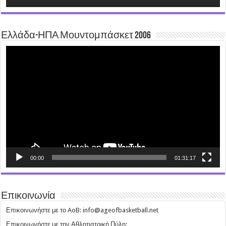
Ελλάδα-ΗΠΑ Μουντομπάσκετ 2006
Video
Player
00:00
01:31:17
Επικοινωνία
Επικοινωνήστε με το AoB: info@ageofbasketball.net
Επικοινωνήστε με την Αθλητιατρική Πύλη: