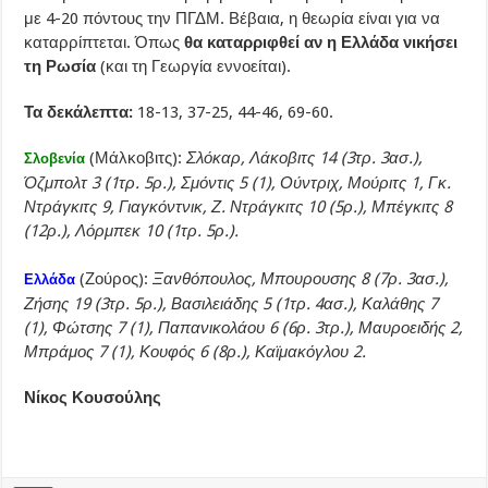
με 4-20 πόντους την ΠΓΔΜ. Βέβαια, η θεωρία είναι για να
καταρρίπτεται. Όπως
θα καταρριφθεί αν η Ελλάδα νικήσει
τη Ρωσία
(και τη Γεωργία εννοείται).
Τα δεκάλεπτα:
18-13, 37-25, 44-46, 69-60.
(Μάλκοβιτς):
Σλόκαρ, Λάκοβιτς 14 (3τρ. 3ασ.),
Σλοβενία
Όζμπολτ 3 (1τρ. 5ρ.), Σμόντις 5 (1), Ούντριχ, Μούριτς 1, Γκ.
Ντράγκιτς 9, Γιαγκόντνικ, Ζ. Ντράγκιτς 10 (5ρ.), Μπέγκιτς 8
(12ρ.), Λόρμπεκ 10 (1τρ. 5ρ.).
(Ζούρος):
Ξανθόπουλος, Μπουρουσης 8 (7ρ. 3ασ.),
Ελλάδα
Ζήσης 19 (3τρ. 5ρ.), Βασιλειάδης 5 (1τρ. 4ασ.), Καλάθης 7
(1), Φώτσης 7 (1), Παπανικολάου 6 (6ρ. 3τρ.), Μαυροειδής 2,
Μπράμος 7 (1), Κουφός 6 (8ρ.), Καϊμακόγλου 2.
Νίκος Κουσούλης