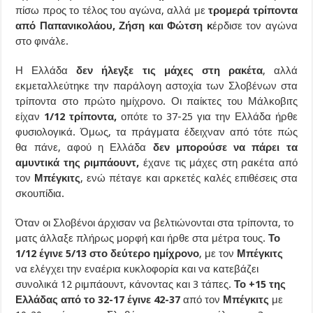
πίσω προς το τέλος του αγώνα, αλλά με
τρομερά τρίποντα
από Παπανικολάου, Ζήση και Φώτση κ
έρδισε τον αγώνα
στο φινάλε.
Η Ελλάδα
δεν ήλεγξε τις μάχες στη ρακέτα
, αλλά
εκμεταλλεύτηκε την παράλογη αστοχία των Σλοβένων στα
τρίποντα στο πρώτο ημίχρονο. Οι παίκτες του Μάλκοβιτς
είχαν
1/12 τρίποντα,
οπότε το 37-25 για την Ελλάδα ήρθε
φυσιολογικά. Όμως, τα πράγματα έδειχναν από τότε πώς
θα πάνε, αφού η Ελλάδα
δεν μπορούσε να πάρει τα
αμυντικά της ριμπάουντ,
έχανε τις μάχες στη ρακέτα από
τον
Μπέγκιτς
, ενώ πέταγε και αρκετές καλές επιθέσεις στα
σκουπίδια.
Όταν οι Σλοβένοι άρχισαν να βελτιώνονται στα τρίποντα, το
ματς άλλαξε πλήρως μορφή και ήρθε στα μέτρα τους.
Το
1/12 έγινε 5/13 στο δεύτερο ημίχρονο
, με τον
Μπέγκιτς
να ελέγχει την εναέρια κυκλοφορία και να κατεβάζει
συνολικά 12 ριμπάουντ, κάνοντας και 3 τάπες.
Το +15 της
Ελλάδας από το 32-17 έγινε 42-37
από τον
Μπέγκιτς
με