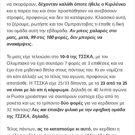
να σκοράρουν,
δέχονταν καλάθι όποτε ήθελε ο Κιριλένκο
και η παρέα του και όταν προσπάθησαν να ανεβάσουν
στροφές, προφανώς και δεν τα κατάφεραν. Κλασσικό αυτό,
το ξέρουμε, ρωτήστε και τον Ομπράντοβιτς τι έπαθε η δική
του ομάδα αυτή την εβδομάδα.
Αν μπεις χαλαρός στο
ματς, μετά, 99 στις 100 φορές, δεν μπορείς να
ανακάμψεις.
Το ματς είχε τελειώσει στο
10-0 της ΤΣΣΚΑ
, με τον
Ολυμπιακό να έχει σουτάρει 7 φορές σε 3 επιθέσεις και να
έχει ένα μηδενικό δίπλα στους πόντους του. Κι αν νομίζετε
ότι κάτι άλλαξε ως το τέλος του αγώνα, προφανώς και
απατάσθε. Η ΤΣΣΚΑ είχε 25/33 δίποντα, με τα
23 από τα 25
να είναι με λέι απ ή κάρφωμα.
Δηλαδή σε 40 λεπτά αγώνα
οι Ρώσοι χρειάστηκε να σουτάρουν εύστοχα έξω από τη
ρακέτα και ως το τρίποντο
δύο φορές
για να κερδίσουν με
32 πόντους!
Λες και έπαιζαν φιλικό με την εφηβική ομάδα
της ΤΣΣΚΑ, δηλαδή.
Τέλος πάντων,
ας το καταπιούμε κι αυτό
, αν κερδίσει η