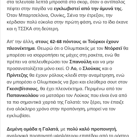
στα τελευταία λεπτά μπροστά στο σκορ, όταν ο αντίπαλος
πέφτει στην παγίδα να
εγκλωβιστεί από την άμυνά της
.
Όταν Μπαρτσελόνα, Ουνίκς, Σιένα την έτρεξαν, την
κέρδισαν πολύ εύκολα στην πρώτη φάση, ενώ το ίδιο έκανε
και η ΤΣΣΚΑ στη δεύτερη.
Απ’ την άλλη,
στους 62-68 πόντους οι Τούρκοι έχουν
πλεονέκτημα
. Θεωρώ ότι ο Ολυμπιακός με τον
Ντόρσεϊ
θα
μπορέσει να ισορροπήσει τις μάχες στη ρακέτα, ενώ θα
πρέπει να απελευθερώσει τον
Σπανούλη
και να μην
προσανατολίζεται μόνο εκεί. Ο
Λο
, ο
Σλούκας
και ο
Πρίντεζης
θα έχουν ρόλους-κλειδί στην αναμέτρηση, ενώ
αν μπορέσει ο Ολυμπιακός να βρει και ελεύθερα σουτ στον
Γκεσεβίτσιους
, θα έχει πλεονέκτημα. Περιμένω από τον
Παπανικολάου
να ματσάρει τον Λούκας που είναι ένα από
τα πιο σημαντικά χαρτιά της Γαλατά: τον ξέρει, τον έπαιζε
ένα ολόκληρο χρόνο στην προπόνηση, μπορεί να τον
εγκλωβίσει.
Δεμένη ομάδα η Γαλατά
, με
πολύ καλό προπονητή
,
αναλογικά προπονητή υψηλότερου επιπέδου από το ρόστερ