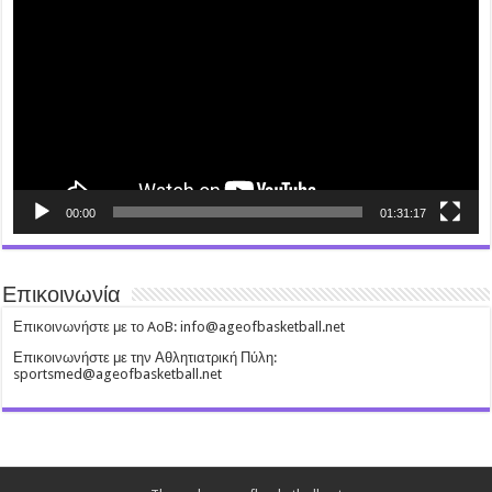
00:00
01:31:17
Επικοινωνία
Επικοινωνήστε με το AoB: info@ageofbasketball.net
Επικοινωνήστε με την Αθλητιατρική Πύλη:
sportsmed@ageofbasketball.net