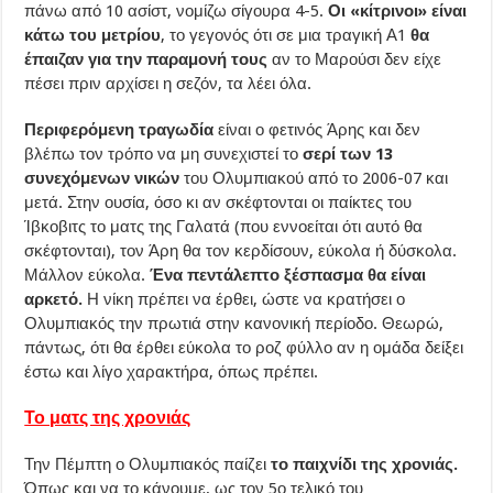
πάνω από 10 ασίστ, νομίζω σίγουρα 4-5.
Οι «κίτρινοι» είναι
κάτω του μετρίου
, το γεγονός ότι σε μια τραγική Α1
θα
έπαιζαν για την παραμονή τους
αν το Μαρούσι δεν είχε
πέσει πριν αρχίσει η σεζόν, τα λέει όλα.
Περιφερόμενη τραγωδία
είναι ο φετινός Άρης και δεν
βλέπω τον τρόπο να μη συνεχιστεί το
σερί των 13
συνεχόμενων νικών
του Ολυμπιακού από το 2006-07 και
μετά. Στην ουσία, όσο κι αν σκέφτονται οι παίκτες του
Ίβκοβιτς το ματς της Γαλατά (που εννοείται ότι αυτό θα
σκέφτονται), τον Άρη θα τον κερδίσουν, εύκολα ή δύσκολα.
Μάλλον εύκολα.
Ένα πεντάλεπτο ξέσπασμα θα είναι
αρκετό.
Η νίκη πρέπει να έρθει, ώστε να κρατήσει ο
Ολυμπιακός την πρωτιά στην κανονική περίοδο. Θεωρώ,
πάντως, ότι θα έρθει εύκολα το ροζ φύλλο αν η ομάδα δείξει
έστω και λίγο χαρακτήρα, όπως πρέπει.
Το ματς της χρονιάς
Την Πέμπτη ο Ολυμπιακός παίζει
το παιχνίδι της χρονιάς.
Όπως και να το κάνουμε, ως τον 5ο τελικό του