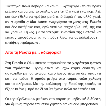
Σκέφτηκα πολύ σοβαρά να κάνω…
«γαργάρα» το σημερινό
κείμενο
και να μην το στείλω στο site. Όχι γιατί έχω κόμπλεξ
και δεν ήθελα να γράψω μετά από βαριά ήττα, αλλά γιατί,
αν
η ομάδα η ίδια έκανε «γαργάρα» το ματς στη Ρωσία
και δεν κατέβηκε καν, εγώ γιατί να ασχοληθώ μαζί της και
να γράψω. Όμως, με
το ντέρμπι εναντίον της Γαλατά
να
έπεται, αποφάσισα να τα πούμε λίγο, να ανταλλάξουμε…
απόψεις πρόκρισης.
Από τη Ρωσία με… αδιαφορία!
Στη Ρωσία
ο Ολυμπιακός παρουσίασε
το χειρότερο φετινό
του πρόσωπο
. Πραγματικά δεν έχω καμία διάθεση να
ασχοληθώ με τον αγώνα, και ο λόγος είναι ότι δεν υπάρχει
κάτι να πούμε.
Η ομάδα μπήκε στο παρκέ πολύ χαλαρή
και το πλήρωσε. Με την καλύτερη της Ευρώπης έπαιζε, το
ήξερε κι ένα μικρό παιδί ότι θα έχανε πολύ αν έπαιζε έτσι.
Οι «ερυθρόλευκοι» μπήκαν στο παρκέ με
μηδενική διάθεση
για άμυνα
, πήραν επιθετικά ριμπάουντ και δεν μπορούσαν