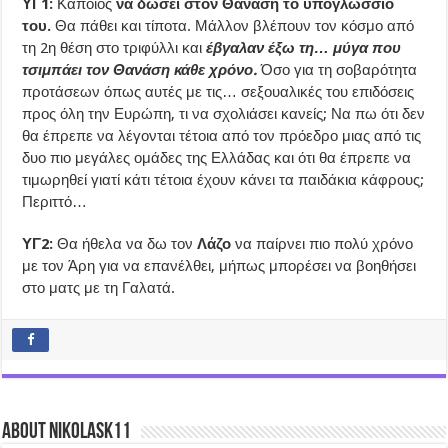
ΥΓ1:
Κάποιος
να δώσει στον Θανάση το υπογλώσσιό
του.
Θα πάθει και τίποτα. Μάλλον βλέπουν τον κόσμο από
τη 2η θέση στο τριφύλλι και
έβγαλαν έξω τη… μύγα που
τσιμπάει τον Θανάση κάθε χρόνο.
Όσο για τη σοβαρότητα
προτάσεων όπως αυτές με τις… σεξουαλικές του επιδόσεις
προς όλη την Ευρώπη, τι να σχολιάσει κανείς; Να πω ότι δεν
θα έπρεπε να λέγονται τέτοια από τον πρόεδρο μιας από τις
δυο πιο μεγάλες ομάδες της Ελλάδας και ότι θα έπρεπε να
τιμωρηθεί γιατί κάτι τέτοια έχουν κάνει τα παιδάκια κάφρους;
Περιττό…
ΥΓ2:
Θα ήθελα να δω τον
Λάζο
να παίρνει πιο πολύ χρόνο
με τον Άρη για να επανέλθει, μήπως μπορέσει να βοηθήσει
στο ματς με τη Γαλατά.
About nikolask11