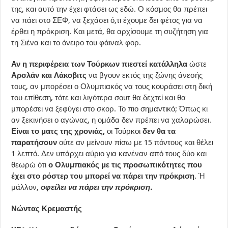
της, και αυτό την έχει φτάσει ως εδώ. Ο κόσμος θα πρέπει
να πάει στο ΣΕΦ, να ξεχάσει ό,τι έχουμε δει φέτος για να
έρθει η πρόκριση. Και μετά, θα αρχίσουμε τη συζήτηση για
τη Σιένα και το όνειρο του φάιναλ φορ.
Αν η περιφέρεια των Τούρκων πιεστεί κατάλληλα
ώστε
Αρσλάν και Λάκοβιτς
να βγουν εκτός της ζώνης άνεσής
τους, αν μπορέσει ο Ολυμπιακός να τους κουράσει στη δική
του επίθεση, τότε και λιγότερα σουτ θα δεχτεί και θα
μπορέσει να ξεφύγει στο σκορ. Το πιο σημαντικό; Όπως κι
αν ξεκινήσει ο αγώνας, η ομάδα δεν πρέπει να χαλαρώσει.
Είναι το ματς της χρονιάς,
οι Τούρκοι
δεν θα τα
παρατήσουν
ούτε αν μείνουν πίσω με 15 πόντους και θέλει
1 λεπτό. Δεν υπάρχει αύριο για κανέναν από τους δύο και
θεωρώ ότι
ο Ολυμπιακός με τις προσωπικότητες που
έχει στο ρόστερ του μπορεί να πάρει την πρόκριση
. Ή
μάλλον,
οφείλει να πάρει την πρόκριση.
Νώντας Κρεμαστής