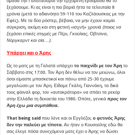
ομάδα την Γαλατασαράι την ερχόμενη εβδομάδα θα το
ξεχάσουμε. Κι ας είναι η πιο βαριά ήττα τα τελευταία 8
χρόνια (μετά το αδιανόητο 59-110 του Καζλάουσκας με την
Εφές). Με τα δύο ρόστερ, βέβαια, να μην έχουν καμία
σύγκριση, ακόμη και στη φετινή «ισχνή» χρονιά
(ποιος να
ξεχάσει επικές στιγμές με Πέρι, Γκούλιας, Όβτσινα,
Νόργκαρντ και σία…)
.
Υπάρχει και ο Άρης
Ως το ματς με τη Γαλατά υπάρχει
το παιχνίδι με τον Άρη
το
Σάββατο στις 17:00. Τον Άρη δεν θέλω να τον μειώνω, όλοι
όσοι είμαστε μπασκετικοί και πάνω από 25-30 έχουμε
μεγαλώσει με τον Άρη. Είδαμε Γκάλη, Γιαννάκη, τα δικά
τους φάιναλ φορ, τον «αυτοκράτορα» να σπάει τα ρεκόρ
στην Ελλάδα τη δεκαετία του 1980. Οπότε, γενικά
προς τον
Άρη έχω μια συμπάθεια.
That being said
που λένε και οι Εγγλέζοι,
ο φετινός Άρης
δεν την παλεύει με τίποτα.
Αν ήταν ο Κουσούλης εδώ θα
σας έλεγε πόσα συνεχόμενα ματς έχει ο Άρης να δώσει