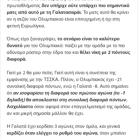
πρωταθλήματος
δεν υπήρχε ούτε υπάρχει πιο σημαντικό
ματς από αυτό με τη Γαλατασαράι.
Το ματς αυτό θα κρίνει
αν η σεζόν του Ολυμπιακού είναι επιτυχημένη ή όχι στη
φετινή Ευρωλίγκα.
Όπως είχα ξαναγράψει,
το σενάριο είναι το καλύτερο
δυνατό
για τον Ολυμπιακό: παίζει με την ομάδα με το πιο
αδύναμο ρόστερ στην έδρα του και
θέλει νίκη με 2 πόντους
διαφορά.
Γιατί με 2 θα μου πείτε; Γιατί αυτή είναι η συνέπεια της
εμφάνισης με την ΤΣΣΚΑ. Πλέον, ο Ολυμπιακός έχει -21
συνολική διαφορά πόντων, ενώ η Γαλατά -8. Αυτό σημαίνει
ότι
αν ισοφαρίσει τη διαφορά του πρώτου αγώνα (το -1
δηλαδή) θα αποκλειστεί στη συνολική διαφορά πόντων.
Ασχολίαστο
όσον αφορά στον επαγγελματισμό της ομάδας,
αν και μικρή σημασία μάλλον θα έχει.
Η Γαλατά έχει κερδίσει 3 αγώνες στον όμιλο, και γενικά
κερδίζει όταν ελέγχει το ρυθμό του αγώνα
, όταν μπαίνει