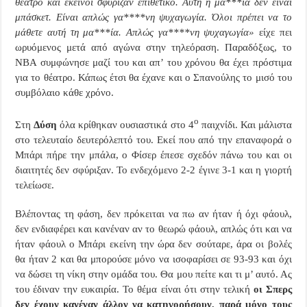
θέατρο και εκείνοι σφύριζαν επιθετικό. Αυτή η μα***ία δεν είναι
μπάσκετ. Είναι απλώς γα****νη ψυχαγωγία. Όλοι πρέπει να το
μάθετε αυτή τη μα***ία. Απλώς γα****νη ψυχαγωγία»
είχε πει
ωρυόμενος μετά από αγώνα στην τηλεόραση. Παραδόξως, το
NBA
συμφώνησε μαζί του και απ’ του χρόνου θα έχει πρόστιμα
για το θέατρο. Κάπως έτσι θα έχανε και ο Σπανούλης το μισό του
συμβόλαιο κάθε χρόνο.
ο
Στη
Δύση
όλα κρίθηκαν ουσιαστικά στο 4
παιχνίδι. Και μάλιστα
στο τελευταίο δευτερόλεπτό του. Εκεί που από την επαναφορά ο
Μπάρι πήρε την μπάλα, ο Φίσερ έπεσε σχεδόν πάνω του και οι
διαιτητές δεν σφύριξαν. Το ενδεχόμενο 2-2 έγινε 3-1 και η γιορτή
τελείωσε.
Βλέποντας τη φάση, δεν πρόκειται να πω αν ήταν ή όχι φάουλ,
δεν ενδιαφέρει και κανέναν αν το θεωρώ φάουλ, απλώς ότι και να
ήταν φάουλ ο Μπάρι εκείνη την ώρα δεν σούταρε, άρα οι βολές
θα ήταν 2 και θα μπορούσε μόνο να ισοφαρίσει σε 93-93 και όχι
να δώσει τη νίκη στην ομάδα του. Θα μου πείτε και τι μ’ αυτό. Ας
του έδιναν την ευκαιρία. Το θέμα είναι ότι στην τελική
οι Σπερς
δεν έχουν κανέναν άλλον να κατηγορήσουν, παρά μόνο τους