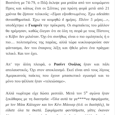
Βοστόνη με 74-79, ο Πόζι έκλεψε μια μπάλα από τον κοιμώμενο
Πρινς και κάπως έτσι οι Σέλτικς για πρώτη φορά μετά από 21
χρόνια θα ζήσουν τελικούς:
«Είμαι εξουθενωμένος. Έχω αδειάσει
συναισθηματικά. Έχω να κοιμηθώ 4 ημέρες. Πλέον 5 μέρες…»
,
υποδέχτηκε ο
Γκαρνέτ
την πρόκριση. Οι συμπαίκτες του μάλλον
θα ηρέμησαν, καθώς έλεγαν ότι σε όλη τη σειρά με τους Πίστονς
ο Κέβιν δεν μιλιόταν. Όχι ότι συνήθως είναι ο πιο ομιλητικός ή ο
πιο… πολιτισμένος της παρέας, αλλά τώρα κυκλοφορούσε σαν
φάντασμα, δεν του έπαιρνες λέξη και ήθελε μόνο ένα πράγμα:
τελικό. Και τον έχει.
Απ’ την άλλη πλευρά, ο
Ρασίντ Ουάλας
ήταν και πάλι
απολαυστικός. Όχι στον αποκλεισμό. Εκεί είναι από τους λίγους
Αμερικανούς παίκτες που έχουν μπασκετικό εγωισμό και το
μόνο που ψέλλισε ήταν «τελειώσαμε».
ο
Αλλά νωρίτερα είχε δώσει ρεσιτάλ. Μετά τον 5
αγώνα ήταν
ξεκάθαρος με τη διαιτησία:
«Όλα αυτά τα γα****να σφυρίγματα,
με τον Μάικ Κάλαχαν και τον Κένι Μάουερ (σ.σ. οι διαιτητές), τα
είδατε όλα τα σκατά. Σφυρίγματα φαντάσματα, γάτες έκαναν