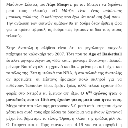
Μπόστον Σέλτικς του
Λάρι Μπερντ
, με τον Μπερντ να δηλώνει
μετά τους τελικούς:
«Ο Μάτζικ είναι ένας απίστευτος
μπασκετμπολίστας. Ο καλύτερος που έχω δει ποτέ στη ζωή μου».
Την ανάλυση των φετινών ομάδων θα τη δούμε όταν έρθει η ώρα
για το πρώτο τζάμπολ, ας δούμε πώς έφτασαν οι δυο τους στους
τελικούς.
Στην Ανατολή η αλήθεια είναι ότι το μεγαλύτερο παιχνίδι
παίχτηκε το καλοκαίρι του 2007. Τότε που το
Age
of
Basketball
έστελνε μήνυμα λέγοντας
«
KG
και… μένουμε Βοστόνη»
. Τελικά,
μείναμε Βοστόνη όλη τη χρονιά και θα… μείνουμε εκεί μέχρι και
το τέλος της. Στα ημιτελικά του
NBA
, ή στα τελικά της Ανατολής
αν προτιμάτε, οι Πίστονς έμοιαζαν πολύ σκληροί για να
πεθάνουν. Έσπασαν έδρα, έριξαν ξύλο, αλλά τελικά έχασαν δύο
ος
φορές στο Ντιτρόιτ κι έμειναν απ’ έξω.
Ο 6
αγώνας ήταν ο
μοναδικός που οι Πίστονς έχασαν φέτος μετά από ήττα τους.
Μέχρι τότε στα πλέι οφς μετρούσαν 5-0 μετά από ματς που είχαν
χάσει και αυτό τους είχε δώσει το δικαίωμα να μείνουν ζωντανοί
μέχρι ένα βήμα πριν το τέλος. Όμως, η κλάση της τριάδας μίλησε.
Ο Γκαρνέτ και ο Πιρς έκαναν σερί 4-19 για να προηγηθεί η