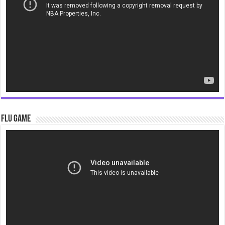
Flu Game
Video
Player