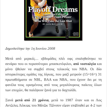
Δημοσιεύτηκε την 1η Ιουνίου 2008
Μετά από μερικές… εβδομάδες πλέι οφς επαληθεύτηκε το
σενάριο που οι περισσότεροι μπασκετόφιλοι,
από νοσταλγία
και
μόνο ήθελαν να συμβεί στους τελικούς του
NBA
. Οι δύο
ιστορικότερες ομάδες της λίγκας, που μαζί μετρούν (15+16=) 31
πρωταθλήματα σε
NBL
,
BAA
και
NBA
, που έχουν δει με τη
φανέλα τους ορισμένους από τους μεγαλύτερους παίκτες όλων
των εποχών, θα παλέψουν ξανά για το δαχτυλίδι.
Ξανά
μετά από 21 χρόνια
, μετά το 1987 όταν και οι Λος
Αντζελες Λέικερς του Μάτζικ Τζόνσον είχαν επιβληθεί με 4-2 των