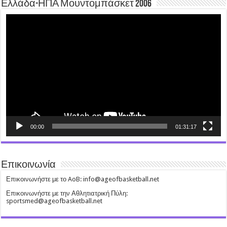
Ελλάδα-ΗΠΑ Μουντομπάσκετ 2006
Video
Player
00:00
01:31:17
Επικοινωνία
Επικοινωνήστε με το AoB: info@ageofbasketball.net
Επικοινωνήστε με την Αθλητιατρική Πύλη:
sportsmed@ageofbasketball.net