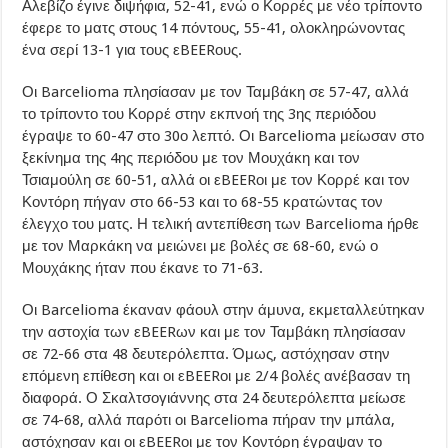
Αλεβίζο έγινε διψήφια, 52-41, ενώ ο Κορρές με νέο τρίποντο
έφερε το ματς στους 14 πόντους, 55-41, ολοκληρώνοντας
ένα σερί 13-1 για τους εBEERους.
Οι Barcelioma πλησίασαν με τον Ταμβάκη σε 57-47, αλλά
το τρίποντο του Κορρέ στην εκπνοή της 3ης περιόδου
έγραψε το 60-47 στο 30ο λεπτό. Οι Barcelioma μείωσαν στο
ξεκίνημα της 4ης περιόδου με τον Μουχάκη και τον
Τσιαμούλη σε 60-51, αλλά οι εBEERοι με τον Κορρέ και τον
Κοντόρη πήγαν στο 66-53 και το 68-55 κρατώντας τον
έλεγχο του ματς. Η τελική αντεπίθεση των Barcelioma ήρθε
με τον Μαρκάκη να μειώνει με βολές σε 68-60, ενώ ο
Μουχάκης ήταν που έκανε το 71-63.
Οι Barcelioma έκαναν φάουλ στην άμυνα, εκμεταλλεύτηκαν
την αστοχία των εBEERων και με τον Ταμβάκη πλησίασαν
σε 72-66 στα 48 δευτερόλεπτα. Όμως, αστόχησαν στην
επόμενη επίθεση και οι εBEERοι με 2/4 βολές ανέβασαν τη
διαφορά. Ο Σκαλτσογιάννης στα 24 δευτερόλεπτα μείωσε
σε 74-68, αλλά παρότι οι Barcelioma πήραν την μπάλα,
αστόχησαν και οι εBEERοι με τον Κοντόρη έγραψαν το