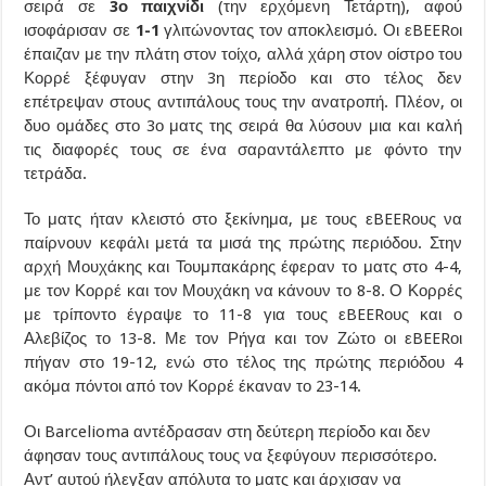
σειρά σε
3ο παιχνίδι
(την ερχόμενη Τετάρτη), αφού
ισοφάρισαν σε
1-1
γλιτώνοντας τον αποκλεισμό. Οι εBEERοι
έπαιζαν με την πλάτη στον τοίχο, αλλά χάρη στον οίστρο του
Κορρέ ξέφυγαν στην 3η περίοδο και στο τέλος δεν
επέτρεψαν στους αντιπάλους τους την ανατροπή. Πλέον, οι
δυο ομάδες στο 3ο ματς της σειρά θα λύσουν μια και καλή
τις διαφορές τους σε ένα σαραντάλεπτο με φόντο την
τετράδα.
Το ματς ήταν κλειστό στο ξεκίνημα, με τους εBEERους να
παίρνουν κεφάλι μετά τα μισά της πρώτης περιόδου. Στην
αρχή Μουχάκης και Τουμπακάρης έφεραν το ματς στο 4-4,
με τον Κορρέ και τον Μουχάκη να κάνουν το 8-8. Ο Κορρές
με τρίποντο έγραψε το 11-8 για τους εBEERους και ο
Αλεβίζος το 13-8. Με τον Ρήγα και τον Ζώτο οι εBEERοι
πήγαν στο 19-12, ενώ στο τέλος της πρώτης περιόδου 4
ακόμα πόντοι από τον Κορρέ έκαναν το 23-14.
Οι Barcelioma αντέδρασαν στη δεύτερη περίοδο και δεν
άφησαν τους αντιπάλους τους να ξεφύγουν περισσότερο.
Αντ’ αυτού ήλεγξαν απόλυτα το ματς και άρχισαν να