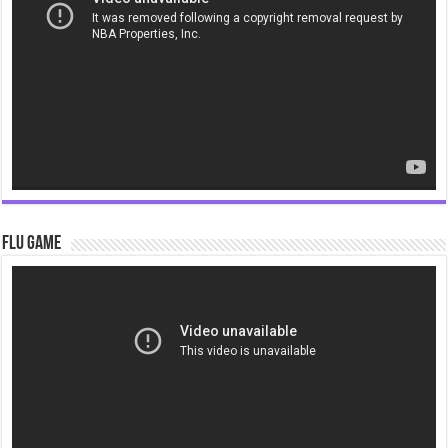
Flu Game
Video
Player