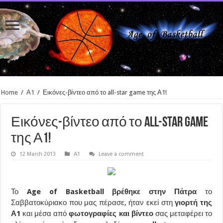
Home
/
Α1
/
Εικόνες-βίντεο από το all-star game της Α1!
Εικόνες-βίντεο από το all-star game
της Α1!
12 March 2013
Α1
Leave a comment
Το
Age of Basketball βρέθηκε στην Πάτρα
το
Σαββατοκύριακο που μας πέρασε, ήταν εκεί στη
γιορτή της
Α1
και μέσα από
φωτογραφίες και βίντεο
σας μεταφέρει το