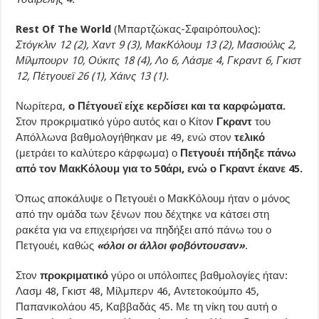
Rest Of The World
(Μπαρτζώκας-Σφαιρόπουλος):
Στόγκλιν 12 (2), Χαντ 9 (3), ΜακΚόλουμ 13 (2), Μασιούλις 2,
Μίλμπουρν 10, Ούκιτς 18 (4), Λο 6, Λάσμε 4, Γκραντ 6, Γκιστ
12, Πέτγουεϊ 26 (1), Χάινς 13 (1).
Νωρίτερα,
ο Πέτγουεϊ είχε κερδίσει και τα καρφώματα.
Στον προκριματικό γύρο αυτός και ο Κίτον
Γκραντ
του
Απόλλωνα βαθμολογήθηκαν με 49, ενώ στον
τελικό
(μετράει το καλύτερο κάρφωμα) ο
Πετγουέι πήδηξε πάνω
από τον ΜακΚόλουμ για το 50άρι, ενώ ο Γκραντ έκανε 45.
Όπως αποκάλυψε ο Πετγουέι ο ΜακΚόλουμ ήταν ο μόνος
από την ομάδα των ξένων που δέχτηκε να κάτσει στη
ρακέτα για να επιχειρήσει να πηδήξει από πάνω του ο
Πετγουέι, καθώς
«όλοι οι άλλοι φοβόντουσαν»
.
Στον
προκριματικό
γύρο οι υπόλοιπες βαθμολογίες ήταν:
Λασμ 48, Γκιστ 48, Μίλμπερν 46, Αντετοκούμπο 45,
Παπανικολάου 45, Καββαδάς 45. Με τη νίκη του αυτή ο