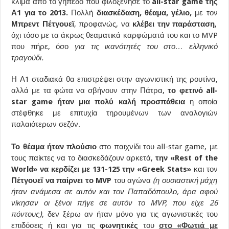
κλίμα από το γήπεδο που φιλοξένησε το
all-star game της
Α1 για το 2013.
Πολλή
διασκέδαση, θέαμα, γέλιο,
με τον
Μπρεντ Πέτγουεϊ
, προφανώς, να
κλέβει την παράσταση
,
όχι τόσο με τα άκρως θεαματικά καρφώματά του και το MVP
που πήρε, όσο
για τις ικανότητές του στο… ελληνικό
τραγούδι.
Η Α1 σταδιακά θα επιστρέψει στην αγωνιστική της ρουτίνα,
αλλά με τα φώτα να σβήνουν στην Πάτρα,
το φετινό all-
star game ήταν μια πολύ καλή προσπάθεια
η οποία
στέφθηκε με επιτυχία τηρουμένων των αναλογιών
παλαιότερων σεζόν.
Το θέαμα ήταν πλούσιο
στο παιχνίδι του all-star game, με
τους παίκτες να το διασκεδάζουν αρκετά,
την «Rest of the
World» να κερδίζει με 131-125 την «Greek Stats»
και τον
Πέτγουεϊ να παίρνει το MVP
του αγώνα
(η ουσιαστική μάχη
ήταν ανάμεσα σε αυτόν και τον Παπαδόπουλο, άρα αφού
νίκησαν οι ξένοι πήγε σε αυτόν το MVP, που είχε 26
πόντους)
, δεν ξέρω αν ήταν μόνο για τις αγωνιστικές του
επιδόσεις ή και για τις
φωνητικές
του
στο «Φωτιά με