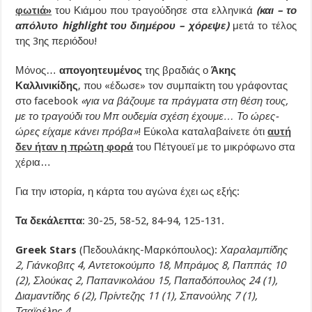
φωτιά»
του Κιάμου που τραγούδησε στα ελληνικά
(και – το
απόλυτο highlight του διημέρου – χόρεψε)
μετά το τέλος
της 3ης περιόδου!
Μόνος…
απογοητευμένος
της βραδιάς ο
Άκης
Καλλινικίδης
, που «έδωσε» τον συμπαίκτη του γράφοντας
στο facebook
«για να βάζουμε τα πράγματα στη θέση τους,
με το τραγούδι του Μπ ουδεμία σχέση έχουμε… Το ώρες-
ώρες είχαμε κάνει πρόβα»
! Εύκολα καταλαβαίνετε ότι
αυτή
δεν ήταν η πρώτη φορά
του Πέτγουεϊ με το μικρόφωνο στα
χέρια…
Για την ιστορία, η κάρτα του αγώνα έχει ως εξής:
Τα δεκάλεπτα
: 30-25, 58-52, 84-94, 125-131.
Greek Stars
(Πεδουλάκης-Μαρκόπουλος):
Χαραλαμπίδης
2, Γιάνκοβιτς 4, Αντετοκούμπο 18, Μπράμος 8, Παππάς 10
(2), Σλούκας 2, Παπανικολάου 15, Παπαδόπουλος 24 (1),
Διαμαντίδης 6 (2), Πρίντεζης 11 (1), Σπανούλης 7 (1),
Τσαϊρέλης 4.