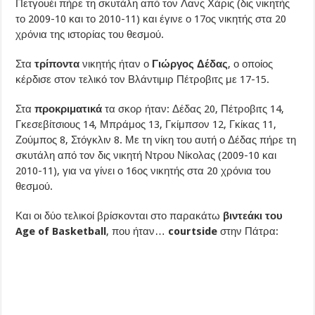
Πετγουέι πήρε τη σκυτάλη από τον Λανς Χάρις (δις νικητής
το 2009-10 και το 2010-11) και έγινε ο 17ος νικητής στα 20
χρόνια της ιστορίας του θεσμού.
Στα
τρίποντα
νικητής ήταν ο
Γιώργος Δέδας
, ο οποίος
κέρδισε στον τελικό τον Βλάντιμιρ Πέτροβιτς με 17-15.
Στα
προκριματικά
τα σκορ ήταν: Δέδας 20, Πέτροβιτς 14,
Γκεσεβίτσιους 14, Μπράμος 13, Γκίμπσον 12, Γκίκας 11,
Ζούμπος 8, Στόγκλιν 8. Με τη νίκη του αυτή ο Δέδας πήρε τη
σκυτάλη από τον δις νικητή Ντρου Νίκολας (2009-10 και
2010-11), για να γίνει ο 16ος νικητής στα 20 χρόνια του
θεσμού.
Και οι δύο τελικοί βρίσκονται στο παρακάτω
βιντεάκι του
Age of Basketball
, που ήταν…
courtside
στην Πάτρα: