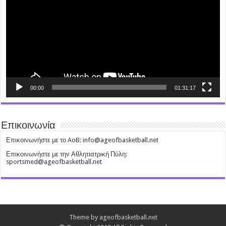
00:00
01:31:17
Επικοινωνία
Επικοινωνήστε με το AoB: info@ageofbasketball.net
Επικοινωνήστε με την Αθλητιατρική Πύλη:
sportsmed@ageofbasketball.net
Theme by ageofbasketball.net