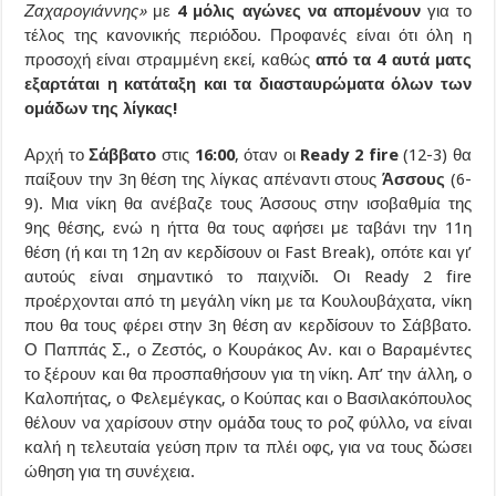
Ζαχαρογιάννης»
με
4 μόλις αγώνες να απομένουν
για το
τέλος της κανονικής περιόδου. Προφανές είναι ότι όλη η
προσοχή είναι στραμμένη εκεί, καθώς
από τα 4 αυτά ματς
εξαρτάται η κατάταξη και τα διασταυρώματα όλων των
ομάδων της λίγκας!
Αρχή το
Σάββατο
στις
16:00
, όταν οι
Ready 2 fire
(12-3) θα
παίξουν την 3η θέση της λίγκας απέναντι στους
Άσσους
(6-
9). Μια νίκη θα ανέβαζε τους Άσσους στην ισοβαθμία της
9ης θέσης, ενώ η ήττα θα τους αφήσει με ταβάνι την 11η
θέση (ή και τη 12η αν κερδίσουν οι Fast Break), οπότε και γι’
αυτούς είναι σημαντικό το παιχνίδι. Οι Ready 2 fire
προέρχονται από τη μεγάλη νίκη με τα Κουλουβάχατα, νίκη
που θα τους φέρει στην 3η θέση αν κερδίσουν το Σάββατο.
Ο Παππάς Σ., ο Ζεστός, ο Κουράκος Αν. και ο Βαραμέντες
το ξέρουν και θα προσπαθήσουν για τη νίκη. Απ’ την άλλη, ο
Καλοπήτας, ο Φελεμέγκας, ο Κούπας και ο Βασιλακόπουλος
θέλουν να χαρίσουν στην ομάδα τους το ροζ φύλλο, να είναι
καλή η τελευταία γεύση πριν τα πλέι οφς, για να τους δώσει
ώθηση για τη συνέχεια.