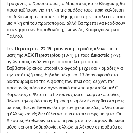
Τραχάνης, ο Χρυσόστομος, ο Μπερτσιάς και ο Βλαχάκης θα
προσπαθήσουν για τη νίκη της ομάδας τους, ποια καλύτερη
επιβεβαίωση της αυτοπεποίθησής σου πριν τα πλέι οφς από
μια νίκη επί του πρωτοπόρου, αλλά θα πρέπει να κερδίσουν
το κίνητρο των Καραθανάση, Ιωαννίδη, Κουφογιάννη και
Παληού.
Την
Πέμπτη
στις
22:15
η κανονική περίοδος κλείνει με το
ματς της
ΑΕΚ Περιστερίου
(13-1) με τους
Δικαστές
(7-8),
αγώνα που, ανάλογα με τα αποτελέσματα του
Σαββατοκύριακου μπορεί να αφορά μέχρι και 7 ομάδες για
την κατάταξή τους, δηλαδή μέχρι και 13 όσον αφορά στα
διασταυρώματα της Α φάσης των πλέι οφς, δείχνοντας
προφανώς πόσο ανταγωνιστικό ήταν το πρωτάθλημα! Ο
Καρούσος, ο Φέτσης, ο Πετσανάς και ο Γεωργακόπουλος
θέλουν την ομάδα τους 1η, αν η νίκη δεν έχει έρθει στο ματς
με τους Buzzer Beeres θα την κυνηγήσουν εδώ, αλλά ούτως
ή άλλως κανείς δεν θέλει να μπει στα πλέι οφς με ήττα. Οι
Δικαστές θα θέλουν κι αυτοί τη νίκη, αν την πάρουν θα είναι
μόνοι 8οι στη βαθμολογία, αλλιώς μπλέκουν σε ισοβαθμίες