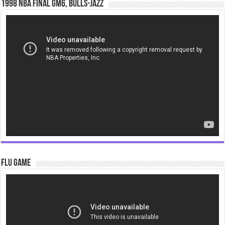
1998 NBA Final gm6, Bulls-Jazz
Video
Player
Flu Game
Video
Player