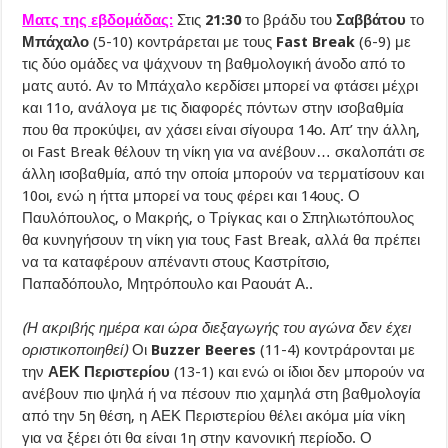
Ματς της εβδομάδας:
Στις
21:30
το βράδυ του
Σαββάτου
το
Μπάχαλο
(5-10) κοντράρεται με τους
Fast Break
(6-9) με
τις δύο ομάδες να ψάχνουν τη βαθμολογική άνοδο από το
ματς αυτό. Αν το Μπάχαλο κερδίσει μπορεί να φτάσει μέχρι
και 11ο, ανάλογα με τις διαφορές πόντων στην ισοβαθμία
που θα προκύψει, αν χάσει είναι σίγουρα 14ο. Απ’ την άλλη,
οι Fast Break θέλουν τη νίκη για να ανέβουν… σκαλοπάτι σε
άλλη ισοβαθμία, από την οποία μπορούν να τερματίσουν και
10οι, ενώ η ήττα μπορεί να τους φέρει και 14ους. Ο
Παυλόπουλος, ο Μακρής, ο Τρίγκας και ο Σπηλιωτόπουλος
θα κυνηγήσουν τη νίκη για τους Fast Break, αλλά θα πρέπει
να τα καταφέρουν απέναντι στους Καστρίτσιο,
Παπαδόπουλο, Μητρόπουλο και Ραουάτ Α..
(Η ακριβής ημέρα και ώρα διεξαγωγής του αγώνα δεν έχει
οριστικοποιηθεί)
Οι
Buzzer Beeres
(11-4) κοντράρονται με
την
ΑΕΚ
Περιστερίου
(13-1) και ενώ οι ίδιοι δεν μπορούν να
ανέβουν πιο ψηλά ή να πέσουν πιο χαμηλά στη βαθμολογία
από την 5η θέση, η ΑΕΚ Περιστερίου θέλει ακόμα μία νίκη
για να ξέρει ότι θα είναι 1η στην κανονική περίοδο. Ο