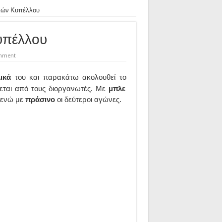
κών Κυπέλλου
υπέλλου
omment
λικά
του και παρακάτω ακολουθεί το
εται από τους διοργανωτές. Με
μπλε
 ενώ με
πράσινο
οι δεύτεροι αγώνες.