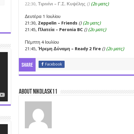
22:30,
Τιρινίνι – Γ.Σ. Κυψέλης
()
(2ο ματς)
Δευτέρα 1 Ιουλίου
21:30,
Zeppelin – Friends
()
(2ο ματς)
21:45,
Πλατεία – Peronia BC
()
(2ο ματς)
Πέμπτη 4 Ιουλίου
21:45,
Ήρεμη Δύναμη – Ready 2 fire
()
(2ο ματς)
Facebook
Share
About nikolask11