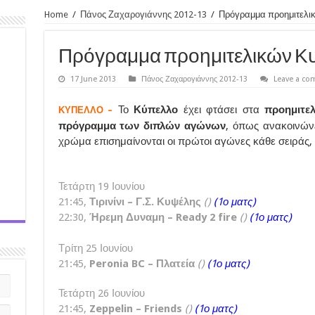
Home
/
Πάνος Ζαχαρογιάννης 2012-13
/
Πρόγραμμα προημιτελι
Πρόγραμμα προημιτελικών Κ
17 June 2013
Πάνος Ζαχαρογιάννης 2012-13
Leave a c
Το
Κύπελλο
έχει φτάσει στα
προημιτε
ΚΥΠΕΛΛΟ –
πρόγραμμα των διπλών αγώνων
, όπως ανακοινών
χρώμα επισημαίνονται οι πρώτοι αγώνες κάθε σειράς,
Τετάρτη 19 Ιουνίου
21:45,
Τιρινίνι – Γ.Σ. Κυψέλης
()
(1ο ματς)
22:30,
Ήρεμη Δυναμη – Ready 2 fire
()
(1ο ματς)
Τρίτη 25 Ιουνίου
21:45,
Peronia BC – Πλατεία
()
(1ο ματς)
Τετάρτη 26 Ιουνίου
21:45,
Zeppelin – Friends
()
(1ο ματς)