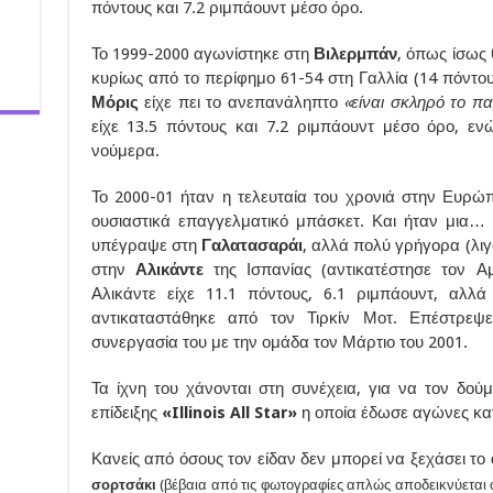
πόντους και 7.2 ριμπάουντ μέσο όρο.
Το 1999-2000 αγωνίστηκε στη
Βιλερμπάν
, όπως ίσως 
κυρίως από το περίφημο 61-54 στη Γαλλία (14 πόντου
Μόρις
είχε πει το ανεπανάληπτο
«είναι σκληρό το π
είχε 13.5 πόντους και 7.2 ριμπάουντ μέσο όρο, ε
νούμερα.
Το 2000-01 ήταν η τελευταία του χρονιά στην Ευρώπ
ουσιαστικά επαγγελματικό μπάσκετ. Και ήταν μια… 
υπέγραψε στη
Γαλατασαράι
, αλλά πολύ γρήγορα (λιγ
στην
Αλικάντε
της Ισπανίας (αντικατέστησε τον 
Αλικάντε είχε 11.1 πόντους, 6.1 ριμπάουντ, αλλά
αντικαταστάθηκε από τον Τιρκίν Μοτ. Επέστρεψ
συνεργασία του με την ομάδα τον Μάρτιο του 2001.
Τα ίχνη του χάνονται στη συνέχεια, για να τον δο
επίδειξης
«Illinois All Star»
η οποία έδωσε αγώνες κα
Κανείς από όσους τον είδαν δεν μπορεί να ξεχάσει το
σορτσάκι
(βέβαια από τις φωτογραφίες απλώς αποδεικνύεται 