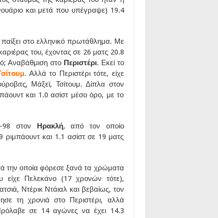
ανουάριο και μετά που υπέγραψε) 19.4
 παίξει στο ελληνικό πρωτάθλημα. Με
καριέρας του, έχοντας σε 26 ματς 20.8
υτό; Αναβάθμιση στο
Περιστέρι
. Εκεί το
Τσίτουμ
. Αλλά το Περιστέρι τότε, είχε
ύροβιτς, Μάξεϊ, Τσίτουμ. Δίπλα στον
πάουντ και 1.0 ασίστ μέσο όρο, με το
7-98 στον
Ηρακλή
, από τον οποίο
9 ριμπάουντ και 1.1 ασίστ σε 19 ματς
ατά την οποία φόρεσε ξανά τα χρώματα
υ είχε Πελεκάνο (17 χρονών τότε),
σιά, Ντέρικ Ντάιαλ και βεβαίως, τον
νησε τη χρονιά στο Περιστέρι, αλλά
Πρόλαβε σε 14 αγώνες να έχει 14.3