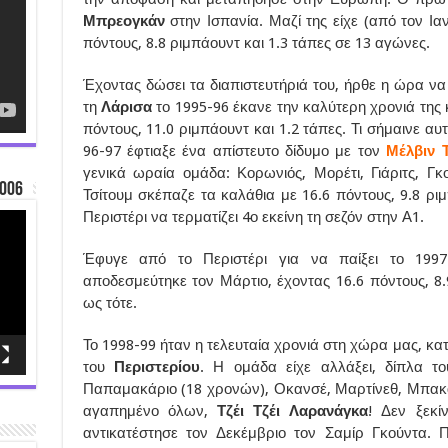
Μπρεογκάν
στην Ισπανία. Μαζί της είχε (από τον Ι
πόντους, 8.8 ριμπάουντ και 1.3 τάπες σε 13 αγώνες.
Έχοντας δώσει τα διαπιστευτήριά του, ήρθε η ώρα να
τη
Λάρισα
το 1995-96 έκανε την καλύτερη χρονιά της 
πόντους, 11.0 ριμπάουντ και 1.2 τάπες. Τι σήμαινε α
96-97 έφτιαξε ένα απίστευτο δίδυμο με τον
Μέλβιν 
γενικά ωραία ομάδα: Κορωνιός, Μορέτι, Γιάριτς, Γκο
006
Τσίτουμ σκέπαζε τα καλάθια με 16.6 πόντους, 9.8 ριμ
Περιστέρι να τερματίζει 4ο εκείνη τη σεζόν στην Α1.
Έφυγε από το Περιστέρι για να παίξει το 199
αποδεσμεύτηκε τον Μάρτιο, έχοντας 16.6 πόντους, 8.
ως τότε.
Το 1998-99 ήταν η τελευταία χρονιά στη χώρα μας, κ
του
Περιστερίου
. Η ομάδα είχε αλλάξει, δίπλα το
Παπαμακάριο (18 χρονών), Οκανσέ, Μαρτίνεθ, Μπακατ
αγαπημένο όλων,
Τζέι Τζέι Λαρανάγκα
! Δεν ξεκί
αντικατέστησε τον Δεκέμβριο τον Σαμίρ Γκούντα. 