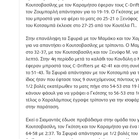
Κουτσοβασίλης με τον Καραμήτσο έφεραν τους C-Drift
τον Ζουμπορλή απάντησαν για το 19-19. Ο Γκότσης με
του μπροστά για να φέρει το ματς σο 25-21 ο Ξενόφος 
του Κοτσαμπά έκλεισε στο 27-25 από τον Κουτέλα Π..
Στην επανάληψη τα Σφυριά με τον Μαμάκο και τον 
για να απαντήσει ο Κουτσοβασίλης με τρίποντο. Ο Μα
στο 32-37, με τον Κουτσοβασίλη και τον Ξενόφο Μ. να
λεπτό. Στην 4η περίοδο μετά το καλάθι του Κονδύλη ο
έφεραν μπροστά τους C-Drifters με 42-41 και στη συνέ
το 51-43. Τα Σφυριά απάντησαν με τον Κοτσαμπά για το
ίδιος ήταν που έφτασε τους 9 συνεχόμενους πόντους γ
1/2 βολές εκατέρωθεν το ματς πήγε στο 54-53 στα 19 
κάνουν φάουλ για να γράψει ο Γκότσης το 56-53 στα 1
τέλος ο Χαραλάμπους έγραψε τρίποντο για την ισοφάρισ
στην παράταση.
Εκεί ο Σιαμαντάς έδωσε προβάδισμα στην ομάδα του γι
Κουτσοβασίλη, τον Γκότση και τον Καραμήτσο για ένα 8-
64-58 με 2:37. Τα Σφυριά απάντησαν με 1/2 βολές του