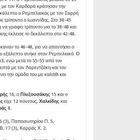
ς με τον Καρδαρά κράτησαν την
εκάλεπτο ο Ρεμπελιακός με τον Σαρρή
ε τρίποντο ο Ιωαννίδης. Στο 38-45
να γράφει τρίποντο για το 38-48 και
κης έκλεισε το δεκάλεπτο στο 42-48.
καναν το 46-48, για να απαντήσει ο
αίο εξάλεπτο ανήκε στον Ρεμπελιακό. Ο
3, ενώ μετά το 55-55 από τον
επτά με τον Λαρεντζάκη και τον
ει την ομάδα του με καλάθι και
ρής
16, ο
Πλεξουσάκης
15 και ο
ος
είχε 12 πόντους,
Χαλκίδης
και
ράς
8.
6 (3), Παπασωτηρίου Π. 5,
. 17 (3), Καρράς Χ. 2.