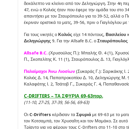
δεκάλεπτο να κλείνει από τον Δεληγιώργη. Στην 4η πε
47, ενώ ο Κολιός ήταν που έφερε την ομάδα του στο 3
απαντήσει με τον Σταυρόπουλο για το 39-52, αλλά ο 
έκριναν οριστικά το ματς, 39-56, πριν ο Γιαγλόγλου μ
Για τους νικητές ο
Κολιός
είχε 14 πόντους,
Βασιλείου
Δεληγιώργης
9. Για την Allsafe B.C. ο
Σταυρόπουλος
Allsafe B.C.
(Χρυσούλας Π.): Μπαλής Θ. 4 (1), Χρυσού
Π., Σκοπελίτης Κ. 11 (1), Σταυρόπουλος Δ. 13, Γιαγλόγ
Παλαίμαχοι Άνω Λιοσίων
(Συκαράς Γ.): Σαρικάκης Ι. 
Κολιός Δ. 14, Παπαπροκοπίου Δ. 10, Δεληγιώργης Μ. 9,
Καλαφάτης Ι. 2, Τσάτοβ Γ., Συκαράς Γ. 4, Παπαθανασίο
C-DRIFTERS – ΤΑ ΣΦΥΡΙΑ 69-63παρ.
(11-10, 27-25, 37-39, 56-56, 69-63)
Οι
C-Drifters
κέρδισαν τα
Σφυριά
με 69-63 με το ματ
τον Κοτσαμπά, τον Χρυσαΐτη και τον Μαμάκο. Σε αυτό
Τρίαντο για να φέρουν τους C-Drifters στο 11-10 στο τ