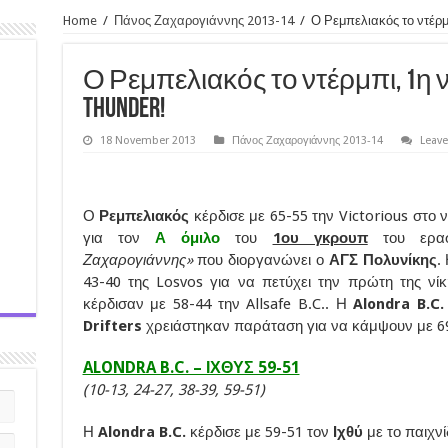
Home
/
Πάνος Ζαχαρογιάννης 2013-14
/
Ο Ρεμπελιακός το ντέρμ
Ο Ρεμπελιακός το ντέρμπι, 1η ν
Thunder!
18 November 2013
Πάνος Ζαχαρογιάννης 2013-14
Leav
Ο
Ρεμπελιακός
κέρδισε με 65-55 την Victorious στο
για τον
Α όμιλο
του
1ου γκρουπ
του ερασι
Ζαχαρογιάννης»
που διοργανώνει ο
ΑΓΣ Πολυνίκης
.
43-40 της Losvos για να πετύχει την πρώτη της νί
κέρδισαν με 58-44 την Allsafe B.C.. Η
Alondra B.C.
Drifters
χρειάστηκαν παράταση για να κάμψουν με 69
ALONDRA B.C. – ΙΧΘΥΣ 59-51
(10-13, 24-27, 38-39, 59-51)
Η
Alondra B.C.
κέρδισε με 59-51 τον
Ιχθύ
με το παιχνί