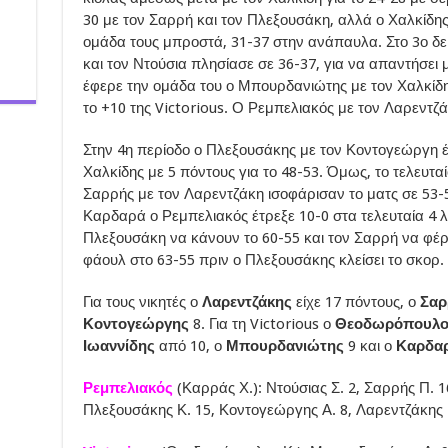
30 με τον Σαρρή και τον Πλεξουσάκη, αλλά ο Χαλκίδη
ομάδα τους μπροστά, 31-37 στην ανάπαυλα. Στο 3ο δ
και τον Ντούσια πλησίασε σε 36-37, για να απαντήσει μ
έφερε την ομάδα του ο Μπουρδανιώτης με τον Χαλκίδη 
το +10 της Victorious. Ο Ρεμπελιακός με τον Λαρεντζά
Στην 4η περίοδο ο Πλεξουσάκης με τον Κοντογεώργη έ
Χαλκίδης με 5 πόντους για το 48-53. Όμως, το τελευτ
Σαρρής με τον Λαρεντζάκη ισοφάρισαν το ματς σε 53-5
Καρδαρά ο Ρεμπελιακός έτρεξε 10-0 στα τελευταία 4 λ
Πλεξουσάκη να κάνουν το 60-55 και τον Σαρρή να φέρν
φάουλ στο 63-55 πριν ο Πλεξουσάκης κλείσει το σκορ.
Για τους νικητές ο
Λαρεντζάκης
είχε 17 πόντους, ο
Σαρ
Κοντογεώργης
8. Για τη Victorious ο
Θεοδωρόπουλ
Ιωαννίδης
από 10, ο
Μπουρδανιώτης
9 και ο
Καρδα
Ρεμπελιακός
(Καρράς Χ.): Ντούσιας Σ. 2, Σαρρής Π. 1
Πλεξουσάκης Κ. 15, Κοντογεώργης Α. 8, Λαρεντζάκης Β