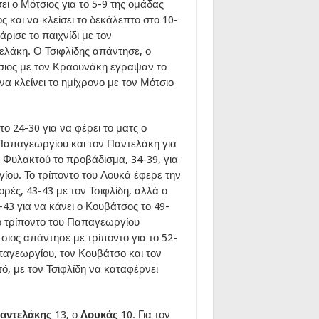
ι ο Μότσιος για το 5-9 της ομάδας
ς και να κλείσει το δεκάλεπτο στο 10-
άρισε το παιχνίδι με τον
λάκη. Ο Τσιφλίδης απάντησε, ο
σιος με τον Κραουνάκη έγραψαν το
να κλείνει το ημίχρονο με τον Μότσιο
 24-30 για να φέρει το ματς ο
 Παπαγεωργίου και τον Παντελάκη για
ον Φυλακτού το προβάδισμα, 34-39, για
ίου. Το τρίποντο του Λουκά έφερε την
ρές, 43-43 με τον Τσιφλίδη, αλλά ο
43 για να κάνει ο Κουβάτσος το 49-
το τρίποντο του Παπαγεωργίου
τσιος απάντησε με τρίποντο για το 52-
απαγεωργίου, τον Κουβάτσο και τον
ό, με τον Τσιφλίδη να καταφέρνει
αντελάκης
13, ο
Λουκάς
10. Για τον