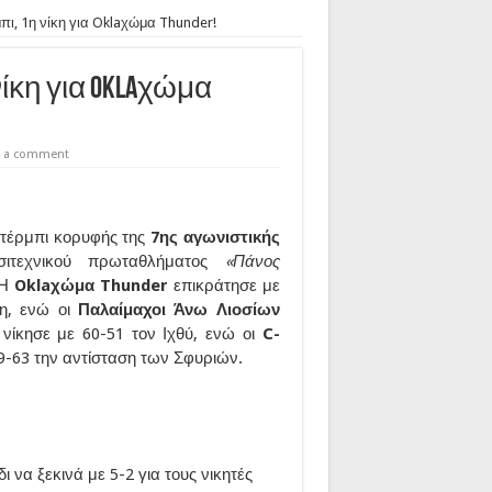
πι, 1η νίκη για Oklaχώμα Thunder!
ίκη για Oklaχώμα
e a comment
 ντέρμπι κορυφής της
7ης αγωνιστικής
τεχνικού πρωταθλήματος
«Πάνος
 Η
Oklaχώμα Thunder
επικράτησε με
κη, ενώ οι
Παλαίμαχοι Άνω Λιοσίων
νίκησε με 60-51 τον Ιχθύ, ενώ οι
C-
-63 την αντίσταση των Σφυριών.
δι να ξεκινά με 5-2 για τους νικητές