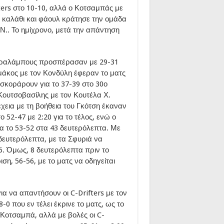
ers στο 10-10, αλλά ο Κοτσαμπάς με
 καλάθι και φάουλ κράτησε την ομάδα
Ν.. Το ημίχρονο, μετά την απάντηση
Χαραλάμπους προσπέρασαν με 29-31
μάκος με τον Κονδύλη έφεραν το ματς
 σκοράρουν για το 37-39 στο 30ο
 Κουτσοβασίλης με τον Κουτέλα Χ.
χεια με τη βοήθεια του Γκότση έκαναν
 52-47 με 2:20 για το τέλος, ενώ ο
ια το 53-52 στα 43 δευτερόλεπτα. Με
δευτερόλεπτα, με τα Σφυριά να
6. Όμως, 8 δευτερόλεπτα πριν το
η, 56-56, με το ματς να οδηγείται
α να απαντήσουν οι C-Drifters με τον
0 που εν τέλει έκρινε το ματς, ως το
 Κοτσαμπά, αλλά με βολές οι C-