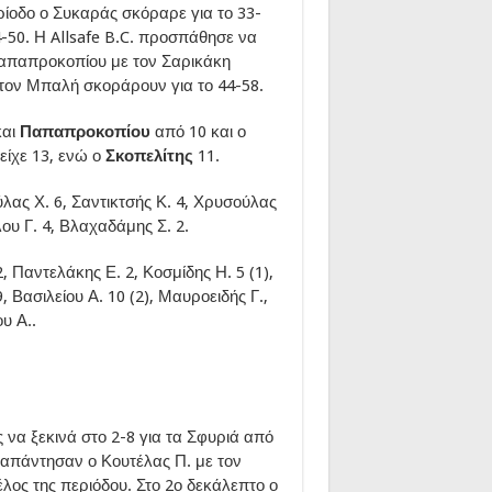
ρίοδο ο Συκαράς σκόραρε για το 33-
4-50. Η Allsafe B.C. προσπάθησε να
Παπαπροκοπίου με τον Σαρικάκη
ε τον Μπαλή σκοράρουν για το 44-58.
και
Παπαπροκοπίου
από 10 και ο
είχε 13, ενώ ο
Σκοπελίτης
11.
λας Χ. 6, Σαντικτσής Κ. 4, Χρυσούλας
λου Γ. 4, Βλαχαδάμης Σ. 2.
2, Παντελάκης Ε. 2, Κοσμίδης Η. 5 (1),
 Βασιλείου Α. 10 (2), Μαυροειδής Γ.,
υ Α..
ς να ξεκινά στο 2-8 για τα Σφυριά από
 απάντησαν ο Κουτέλας Π. με τον
έλος της περιόδου. Στο 2ο δεκάλεπτο ο