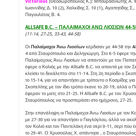
Victorious
(Θεοδωρόπουλος Κ.): Μπουρδανιώτης Α. 9
Ιωαννίδης Δ. 10 (2), Χαλκίδης Σ. 10 (1), Αγαπητίδης Σ
Παγουλάτος Β. 4.
ALLSAFE B.C. – ΠΑΛΑΙΜΑΧΟΙ ΑΝΩ ΛΙΟΣΙΩΝ 44-5
(11-14, 27-25, 33-43, 44-58)
Οι
Παλαίμαχοι Άνω Λιοσίων
κέρδισαν με 44-58 την
A
4 από Σταυρόπουλο και Δεληγιώργη. Στο 6-5 έφερε την
Παλαίμαχους Άνω Λιοσίων να απαντούν με τον Παπαπρο
έφερε ο Κολιός με την Allsafe B.C. να απαντά με τον Σ
κλείσει το δεκάλεπτο στο 11-14. Στη 2η περίοδο ο Σκ
το 15-14, για να απαντήσει με τρίποντο ο Κοσμίδης για
Σκοπελίτης με τον ίδιο τρόπο έκανε το 20-19, αλλά ο
έφεραν το ματς στο 21-25. Η Allsafe B.C. με τον Χρυσο
Σταυρόπουλος να προσπεράσει στο ημίχρονο, 27-25.
Στην επανάληψη οι Παλαίμαχοι Άνω Λιοσίων με τον Κ
με 27-30 για να απαντήσει ο Γιαγλόγλου, αλλά να ακο
τον Κολιό και τον Παντελάκη ένα σερί 0-11, σερί που έ
το 29-41. Ο Χρυσούλας Χ. απάντησε , ο Σταυρόπουλος 