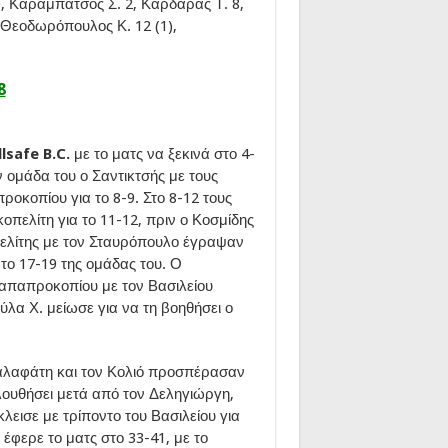
, Καραμπάτσος Σ. 2, Καρδαράς Τ. 8,
., Θεοδωρόπουλος Κ. 12 (1),
8
llsafe B.C.
με το ματς να ξεκινά στο 4-
 ομάδα του ο Σαντικτσής με τους
κοπίου για το 8-9. Στο 8-12 τους
κοπελίτη για το 11-12, πριν ο Κοσμίδης
οπελίτης με τον Σταυρόπουλο έγραψαν
 το 17-19 της ομάδας του. Ο
 Παπαπροκοπίου με τον Βασιλείου
ύλα Χ. μείωσε για να τη βοηθήσει ο
αλαφάτη και τον Κολιό προσπέρασαν
λουθήσει μετά από τον Δεληγιώργη,
κλεισε με τρίποντο του Βασιλείου για
έφερε το ματς στο 33-41, με το