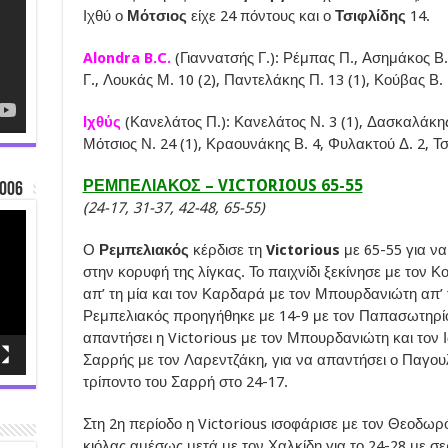
Ιχθύ ο
Μότσιος
είχε 24 πόντους και ο
Τσιφλίδης
14.
Alondra B.C.
(Γιαννατσής Γ.): Ρέμπας Π., Ασημάκος Β
Γ., Λουκάς Μ. 10 (2), Παντελάκης Π. 13 (1), Κούβας Β.
Ιχθύς
(Κανελάτος Π.): Κανελάτος Ν. 3 (1), Δασκαλάκης
Μότσιος Ν. 24 (1), Κραουνάκης Β. 4, Φυλακτού Δ. 2, Τσ
ΡΕΜΠΕΛΙΑΚΟΣ – VICTORIOUS 65-55
006
(24-17, 31-37, 42-48, 65-55)
Ο
Ρεμπελιακός
κέρδισε τη
Victorious
με 65-55 για να
στην κορυφή της λίγκας. Το παιχνίδι ξεκίνησε με τον
απ’ τη μία και τον Καρδαρά με τον Μπουρδανιώτη απ’ 
Ρεμπελιακός προηγήθηκε με 14-9 με τον Παπασωτηρίο
απαντήσει η Victorious με τον Μπουρδανιώτη και τον Ι
Σαρρής με τον Λαρεντζάκη, για να απαντήσει ο Παγουλ
τρίποντο του Σαρρή στο 24-17.
Στη 2η περίοδο η Victorious ισοφάρισε με τον Θεοδω
κιόλας αμέσως μετά με τον Χαλκίδη για το 24-28 με σε