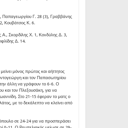
., Παπαγεωργίου Γ. 28 (3), Γραββάνης
 2, Κουβάτσος Κ. 6.
 Α., Σκορδίλης Χ. 1, Κονδύλης Δ. 3,
ιφλίδης Δ. 14.
 μείνει μόνος πρώτος και αήττητος
 Κοντογεώργη και τον Παπασωτηρίου
την άλλη να γράφουν το 6-6. Ο
υ και τον Πλεξουσάκη, για να
ωαννίδη. Στο 21-15 έφεραν το ματς ο
άτος, με το δεκάλεπτο να κλείνει από
ρόπουλο σε 24-24 για να προσπεράσει
ρί 0-11. Ο Ρεμπελιακός μείωσε σε 29-