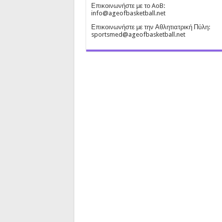
Επικοινωνήστε με το AoB:
info@ageofbasketball.net
Επικοινωνήστε με την Αθλητιατρική Πύλη:
sportsmed@ageofbasketball.net