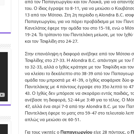
από τον Παπαγεωργίου και τον Λουκά, για να απαντήσε
του. Ο ίδιος έγραψε το 8-11, για να μειώσει ο Κουβάτσο
13 από τον Μότσιο. Στη 2η περίοδο η Alondra B.C. ισοφ
Παπαγεωργίου, για να πάρει προβάδισμα με τον Παντε
Κανελάτος έφερε την ομάδα του στο 15-18, ενώ ο Μότ
19-24. Το τρίποντο του Παντελάκη μείωσε, με τον Ιχθύ 
και τον Τσιφλίδη στο 24-27.
Στην επανάληψη η διαφορά ανέβηκε από τον Μότσιο στο
Τσιφλίδης στο 27-33. Η Alondra B.C. απάντησε με τον
το 32-33, αλλά ο Ιχθύς κράτησε με τον Τσιφλίδη και τ
να κλείσει το δεκάλεπτο στο 38-39 από τον Παπαγεωργ
ομάδα του μπροστά με 41-39, ο Ιχθύς ισοφάρισε δύο φο
Παντελάκης με 4 πόντους έγραψε στο 35ο λεπτό το 47-
43. Ο Ιχθύς δεν μπόρεσε να σκοράρει εντός παιδιάς, 
ανέβασε τη διαφορά, 52-44 με 3:49 για το τέλος. Ο Μό
47, αλλά ένα σερί 7-0 από την Alondra B.C. με τον Π
Παντελάκη έφερε το ματς στο 59-47 στο τελευταίο λεπτ
απλώς να μειώσει σε 60-51.
Για τους νικητές ο
Παπαγεωργίου
είχε 28 πόντους, ο
Π