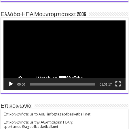
Ελλάδα-ΗΠΑ Μουντομπάσκετ 2006
Video
Player
00:00
01:31:17
Επικοινωνία
Επικοινωνήστε με το AoB: info@ageofbasketball.net
Επικοινωνήστε με την Αθλητιατρική Πύλη:
sportsmed@ageofbasketball.net