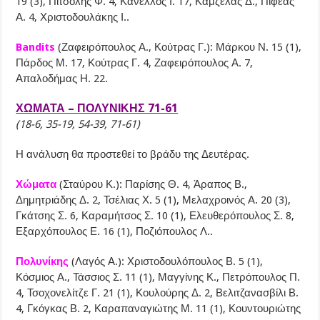
19 (3), Πιτσόλης Φ. 4, Κανέλλος Ι. 17, Καμζέλας Δ., Πιφέας
Α. 4, Χριστοδουλάκης Ι..
Bandits
(Ζαφειρόπουλος Α., Κούτρας Γ.): Μάρκου Ν. 15 (1),
Πάρδος Μ. 17, Κούτρας Γ. 4, Ζαφειρόπουλος Α. 7,
Απαλοδήμας Η. 22.
ΧΩΜΑΤΑ – ΠΟΛΥΝΙΚΗΣ 71-61
(18-6, 35-19, 54-39, 71-61)
Η ανάλυση θα προστεθεί το βράδυ της Δευτέρας.
Χώματα
(Σταύρου Κ.): Παρίσης Θ. 4, Άραπος Β.,
Δημητριάδης Δ. 2, Τσέλιας Χ. 5 (1), Μελαχροινός Α. 20 (3),
Γκάτσης Σ. 6, Καραμήτσος Σ. 10 (1), Ελευθερόπουλος Σ. 8,
Εξαρχόπουλος Ε. 16 (1), Ποζιόπουλος Λ..
Πολυνίκης
(Λαγός Α.): Χριστοδουλόπουλος Β. 5 (1),
Κόσμιος Α., Τάσσιος Σ. 11 (1), Μαγγίνης Κ., Πετρόπουλος Π.
4, Τσοχονελίτζε Γ. 21 (1), Κουλούρης Δ. 2, Βελιτζανασβίλι Β.
4, Γκόγκας Β. 2, Καραπαναγιώτης Μ. 11 (1), Κουντουριώτης