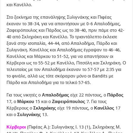
και Κανέλλο.
Στο ξεκίνημα της επανάληψης Συλιγνάκης και Πιφέας
έκαναν το 38-34, για να απαντήσουν με 0-6 Απαλοδήμας,
Ζαφειρόπουλος και Πάρδος ως το 38-40, πριν πάμε στο 42-
40 από Σκληράκη και Κανέλλο. Το τριαντάλεπτο έκλεισε
ξανά στην ισοπαλία, 44-44, από Απαλοδήμα, Πάρδο και
Συλιγνάκη. Κανέλλος και Απαλοδήμας έγραψαν το 46-46,
Κανέλλος και Μάρκου το 51-52, για να απαντήσουν οι
Κέρβεροι ως το 55-52 με Κανέλλο, Πιτσόλη και Σκληράκη. Ο
τελευταίος με τον Απαλοδήμα έκαναν το 57-57 με 2:35 για
το φινάλε, αλλά ως τότε σκόραραν μόνο οι Bandits με
Πάρδο και Απαλοδήμα για το τελικό 57-65.
Για τους νικητές ο
Απαλοδήμας
είχε 22 πόντους, ο
Πάρδος
17, ο
Μάρκου
15 και ο
Ζαφειρόπουλος
7. Για τους
Κέρβερους ο
Σκληράκης
είχε 19 πόντους, ο
Κανέλλος
17
και ο
Συλιγνάκης
13.
Κέρβεροι
(Πιφέας Α.): Συλιγνάκης Ι. 13 (1), Σκληράκης Μ.