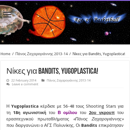
Home
/
Πάνος Ζαχαρογιάννης 2013-14
/
Νίκες για Bandits, Yugoplastica!
Νίκες για Bandits, Yugoplastica!
22 February 2014
Πάνος Ζαχαρογιάννης 2013-14
Leave a comment
Η
Yugoplastica
κέρδισε με 56-48 τους Shooting Stars για
τη
18η αγωνιστική
του
Β ομίλου
του
2ου γκρουπ
του
ερασιτεχνικού πρωταθλήματος
«Πάνος Ζαχαρογιάννης»
που διοργανώνει ο ΑΓΣ Πολυνίκης. Οι
Bandits
επικράτησαν