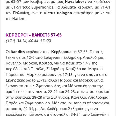
με 65-57 των Κέρβερων, με τους
Havalakers
να κερδίζουν
με 61-51 τους Superhonics. Τα
Χώματα
κέρδισαν με 71-61
τον Πολυνίκη, ενώ η
Dirtus Bologna
επικράτησε με 76-50
της Harlem.
ΚΕΡΒΕΡΟΙ – BANDITS 57-65
(17-9, 34-34, 44-44, 57-65)
Οι
Bandits
κέρδισαν τους
Κέρβερους
με 57-65. Το ματς
ξεκίνησε με 12-6 από Συλιγνάκη, Σκληράκη, Απαλοδήμα,
Κανέλλο, Μάρκου, Κούτρα, για να πάμε στο 17-9 της
περιόδου από Πιτσόλη, Σκληράκη, Καμζέλα και Μάρκου.
Πάρδος και Μάρκου μείωσαν σε 17-13, για να απαντήσει ο
Σκληράκης ως το 20-13, αλλά Πάρδος και Μάρκου ξανά,
έκαναν το 20-17. Ζφειρόπουλος και Μάρκου έφεραν την
ομάδα τους στον πόντο, 22-21 και 24-23, πριν φτάσουμε και
στην ισοπαλία, 28-28 από Συλιγνάκη, Κανέλλο, Απαλοδήμα,
Πάρδο και Ζαφειρόπουλο. Μάλιστα, οι Bandits πέρασαν και
μπροστά, 29-34, με Απαλοδήμα και Σκληράκη, για να
τελειώσει το ημίχρονο στην ισοπαλία, 34-34, από Συλιγνάκη