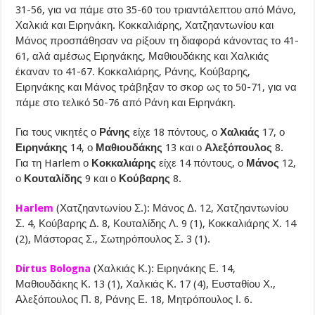
31-56, για να πάμε στο 35-60 του τριαντάλεπτου από Μάνο,
Χαλκιά και Ειρηνάκη. Κοκκαλιάρης, Χατζηαντωνίου και
Μάνος προσπάθησαν να ρίξουν τη διαφορά κάνοντας το 41-
61, αλά αμέσως Ειρηνάκης, Μαθιουδάκης και Χαλκιάς
έκαναν το 41-67. Κοκκαλιάρης, Ράνης, Κούβαρης,
Ειρηνάκης και Μάνος τράβηξαν το σκορ ως το 50-71, για να
πάμε στο τελικό 50-76 από Ράνη και Ειρηνάκη.
Για τους νικητές ο
Ράνης
είχε 18 πόντους, ο
Χαλκιάς
17, ο
Ειρηνάκης
14, ο
Μαθιουδάκης
13 και ο
Αλεξόπουλος
8.
Για τη Harlem ο
Κοκκαλιάρης
είχε 14 πόντους, ο
Μάνος
12,
ο
Κουταλίδης
9 και ο
Κούβαρης
8.
Harlem
(Χατζηαντωνίου Σ.): Μάνος Δ. 12, Χατζηαντωνίου
Σ. 4, Κούβαρης Δ. 8, Κουταλίδης Λ. 9 (1), Κοκκαλιάρης Χ. 14
(2), Μάστορας Σ., Σωτηρόπουλος Σ. 3 (1).
Dirtus Bologna
(Χαλκιάς Κ.): Ειρηνάκης Ε. 14,
Μαθιουδάκης Κ. 13 (1), Χαλκιάς Κ. 17 (4), Ευσταθίου Χ.,
Αλεξόπουλος Π. 8, Ράνης Ε. 18, Μητρόπουλος Ι. 6.