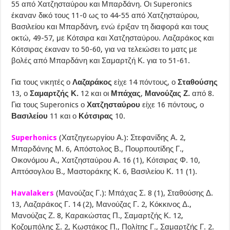
55 από Χατζησταύρου και Μπαρδάνη. Οι Superonics
έκαναν δικό τους 11-0 ως το 44-55 από Χατζησταύρου,
Βασιλείου και Μπαρδάνη, ενώ έριξαν τη διαφορά και τους
οκτώ, 49-57, με Κότσιρα και Χατζησταύρου. Λαζαράκος και
Κότσιρας έκαναν το 50-60, για να τελειώσει το ματς με
βολές από Μπαρδάνη και Σαμαρτζή Κ. για το 51-61.
Για τους νικητές ο
Λαζαράκος
είχε 14 πόντους, ο
Σταθούσης
13, ο
Σαμαρτζής Κ.
12 και οι
Μπάχας
,
Μανούζας Ζ.
από 8.
Για τους Superonics ο
Χατζησταύρου
είχε 16 πόντους, ο
Βασιλείου
11 και ο
Κότσιρας
10.
Superhonics
(Χατζηγεωργίου Α.): Στεφανίδης Α. 2,
Μπαρδάνης Μ. 6, Απόστολος Β., Πουρπουτίδης Γ.,
Οικονόμου Α., Χατζησταύρου Α. 16 (1), Κότσιρας Φ. 10,
Απτόσογλου Β., Μαστοράκης Κ. 6, Βασιλείου Κ. 11 (1).
Havalakers
(Μανούζας Γ.): Μπάχας Σ. 8 (1), Σταθούσης Δ.
13, Λαζαράκος Γ. 14 (2), Μανούζας Γ. 2, Κόκκινος Δ.,
Μανούζας Ζ. 8, Καρακώστας Π., Σαμαρτζής Κ. 12,
Κοζομπόλης Σ. 2, Κωστάκος Π., Πολίτης Γ., Σαμαρτζής Γ. 2.