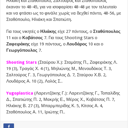
Ηλιάκη και Σταθόπουλο, Σαλτούρος και Σταθόπουλος
έκαναν το 48-45, για να ισοφαρίσει 48-48 με τον τελευταίο
και να φτάσει ως το φινάλε χωρίς να δεχθεί πόντο, 48-56, με
Σταθόπουλο, Ηλιάκη και Σπατιώτη.
Για τους νικητές ο
Ηλιάκης
είχε 27 πόντους, ο
Σταθόπουλος
11 και ο
Κοβάτσος
7. Για τους Shooting Stars ο
Ζαφειράκης
είχε 19 πόντους, ο
Λουδάρος
10 και ο
Γεωργόπουλος
7.
Shooting Stars
(Σταύρου Χ.): Σταμάτης Π., Ζαφειράκης Λ.
19 (3), Τραγάς Χ. 4 (1), Μηλιώνης Μ., Μενουδάκος Τ. 3,
Σαλτούρος Γ. 3, Γεωργόπουλος Δ. 7, Σταύρου Χ.Β. 2,
Λουδάρος Α. 10 (2), Λολός Σ..
Yugoplastica
(Λαρεντζάκης Γ.): Λαρεντζάκης Γ., Τοπαλίδης
Δ., Σπατιώτης Π. 2, Μακρής Ε., Μέρος Χ., Κοβάτσος Π. 7,
Ηλιάκης Β. 27 (3), Μπαρμπερίδης Κ. 5, Κίτσος Α. 4,
Σταθόπουλος Α. 11, Ιριώτης Π..