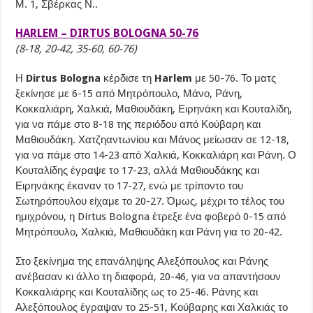
Μ. 1, Σβέρκας Ν..
HARLEM – DIRTUS BOLOGNA 50-76
(8-18, 20-42, 35-60, 60-76)
Η
Dirtus Bologna
κέρδισε τη
Harlem
με 50-76. Το ματς
ξεκίνησε με 6-15 από Μητρόπουλο, Μάνο, Ράνη,
Κοκκαλιάρη, Χαλκιά, Μαθιουδάκη, Ειρηνάκη και Κουταλίδη,
για να πάμε στο 8-18 της περιόδου από Κούβαρη και
Μαθιουδάκη. Χατζηαντωνίου και Μάνος μείωσαν σε 12-18,
για να πάμε στο 14-23 από Χαλκιά, Κοκκαλιάρη και Ράνη. Ο
Κουταλίδης έγραψε το 17-23, αλλά Μαθιουδάκης και
Ειρηνάκης έκαναν το 17-27, ενώ με τρίποντο του
Σωτηρόπουλου είχαμε το 20-27. Όμως, μέχρι το τέλος του
ημιχρόνου, η Dirtus Bologna έτρεξε ένα φοβερό 0-15 από
Μητρόπουλο, Χαλκιά, Μαθιουδάκη και Ράνη για το 20-42.
Στο ξεκίνημα της επανάληψης Αλεξόπουλος και Ράνης
ανέβασαν κι άλλο τη διαφορά, 20-46, για να απαντήσουν
Κοκκαλιάρης και Κουταλίδης ως το 25-46. Ράνης και
Αλεξόπουλος έγραψαν το 25-51, Κούβαρης και Χαλκιάς το