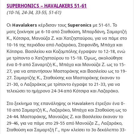
SUPERHONICS – HAVALAKERS 51-61
(10-16, 24-34, 33-55, 51-61)
Οι
Havalakers
κέρδισαν τους
Superonics
με 51-61. Το
ματς ξεκίνησε με 6-10 από Σταθούση, Μπαρδάνη, Σαμαρτζή
Κ., Κότσιρα, Μανούζα Ζ. και Χατζησταύρου, για να πάμε στο
10-16 της περιόδου από Λαζαράκο, Στεφανίδη, Μπάχα και
Κότσιρα. Βασιλείου και Κοζομπόλης έγραψαν το 12-18, ενώ
με τρίποντο ο Χατζησταύρου το 15-18. Όμως, ακολούθησε
ένα 0-9 από Σαναρτζή Κ., Μπάχα και Μανούζα Ζ. ως το 15-
27, για να απαντήσουν Μαστοράκης και Βασιλείου ως το 19-
27. Σαμαρτζής Κ., Σταθούσης και Μαστοράκης έκαναν το
21-30, ο Λαζαράκος με τρίποντο έγραψε το 21-33, για να
τελειώσει το ημίχρονο 24-34 από Κότσιρα και Λαζαράκο.
Στο ξεκίνημα της επανάληψης οι Havalakers έτρεξαν ένα 0-
10 από Σαμαρτζή Κ., Λαζαράκο, Μπάχα και Σταθούση ως το
24-44. Μαστοράκης, Μανούζας Ζ. και Βασιλείου έκαναν το
29-46, για να πάμε στο 29-55 από Μανούζα Ζ., Λαζαράκο,
Σταθούση και Σαμαρτζή Γ., πριν κλείσει το 3ο δεκάλεπτο 33-