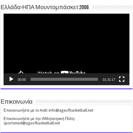
Ελλάδα-ΗΠΑ Μουντομπάσκετ 2006
Video
Player
00:00
01:31:17
Επικοινωνία
Επικοινωνήστε με το AoB: info@ageofbasketball.net
Επικοινωνήστε με την Αθλητιατρική Πύλη:
sportsmed@ageofbasketball.net