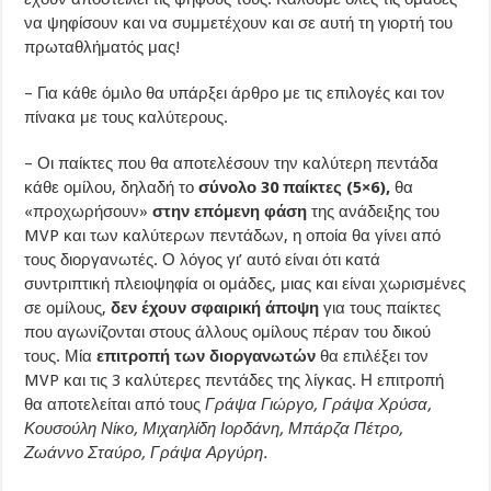
να ψηφίσουν και να συμμετέχουν και σε αυτή τη γιορτή του
πρωταθλήματός μας!
– Για κάθε όμιλο θα υπάρξει άρθρο με τις επιλογές και τον
πίνακα με τους καλύτερους.
– Οι παίκτες που θα αποτελέσουν την καλύτερη πεντάδα
κάθε ομίλου, δηλαδή το
σύνολο 30 παίκτες (5×6),
θα
«προχωρήσουν»
στην επόμενη φάση
της ανάδειξης του
MVP και των καλύτερων πεντάδων, η οποία θα γίνει από
τους διοργανωτές. Ο λόγος γι’ αυτό είναι ότι κατά
συντριπτική πλειοψηφία οι ομάδες, μιας και είναι χωρισμένες
σε ομίλους,
δεν έχουν σφαιρική άποψη
για τους παίκτες
που αγωνίζονται στους άλλους ομίλους πέραν του δικού
τους. Μία
επιτροπή των διοργανωτών
θα επιλέξει τον
MVP και τις 3 καλύτερες πεντάδες της λίγκας. Η επιτροπή
θα αποτελείται από τους
Γράψα Γιώργο, Γράψα Χρύσα,
Κουσούλη Νίκο, Μιχαηλίδη Ιορδάνη, Μπάρζα Πέτρο,
Ζωάννο Σταύρο, Γράψα Αργύρη.