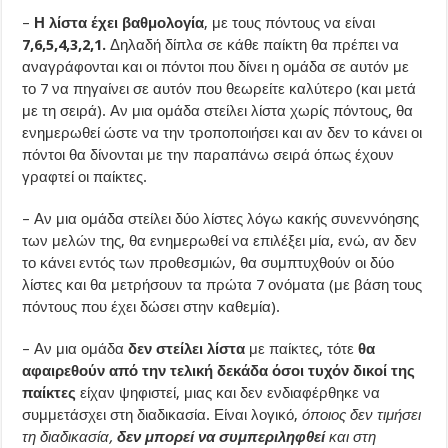
–
Η λίστα έχει βαθμολογία
, με τους πόντους να είναι
7,6,5,4,3,2,1.
Δηλαδή δίπλα σε κάθε παίκτη θα πρέπει να
αναγράφονται και οι πόντοι που δίνει η ομάδα σε αυτόν με
το 7 να πηγαίνει σε αυτόν που θεωρείτε καλύτερο (και μετά
με τη σειρά). Αν μια ομάδα στείλει λίστα χωρίς πόντους, θα
ενημερωθεί ώστε να την τροποποιήσει και αν δεν το κάνει οι
πόντοι θα δίνονται με την παραπάνω σειρά όπως έχουν
γραφτεί οι παίκτες.
– Αν μια ομάδα στείλει δύο λίστες λόγω κακής συνεννόησης
των μελών της, θα ενημερωθεί να επιλέξει μία, ενώ, αν δεν
το κάνει εντός των προθεσμιών, θα συμπτυχθούν οι δύο
λίστες και θα μετρήσουν τα πρώτα 7 ονόματα (με βάση τους
πόντους που έχει δώσει στην καθεμία).
– Αν μια ομάδα
δεν στείλει λίστα
με παίκτες, τότε
θα
αφαιρεθούν από την τελική δεκάδα όσοι τυχόν δικοί της
παίκτες
είχαν ψηφιστεί, μιας και δεν ενδιαφέρθηκε να
συμμετάσχει στη διαδικασία. Είναι λογικό,
όποιος δεν τιμήσει
τη διαδικασία,
δεν μπορεί να συμπεριληφθεί
και στη