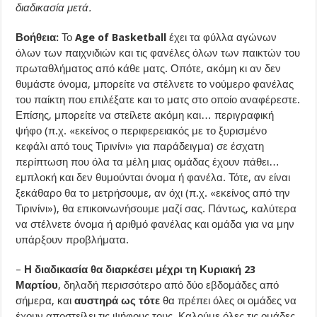
διαδικασία μετά.
Βοήθεια:
Το
Age of Basketball
έχει τα φύλλα αγώνων
όλων των παιχνιδιών και τις φανέλες όλων των παικτών του
πρωταθλήματος από κάθε ματς. Οπότε, ακόμη κι αν δεν
θυμάστε όνομα, μπορείτε να στέλνετε το νούμερο φανέλας
του παίκτη που επιλέξατε και το ματς στο οποίο αναφέρεστε.
Επίσης, μπορείτε να στείλετε ακόμη και… περιγραφική
ψήφο (π.χ. «εκείνος ο περιφερειακός με το ξυρισμένο
κεφάλι από τους Τιρινίνι» για παράδειγμα) σε έσχατη
περίπτωση που όλα τα μέλη μιας ομάδας έχουν πάθει…
εμπλοκή και δεν θυμούνται όνομα ή φανέλα. Τότε, αν είναι
ξεκάθαρο θα το μετρήσουμε, αν όχι (π.χ. «εκείνος από την
Τιρινίνι»), θα επικοινωνήσουμε μαζί σας. Πάντως, καλύτερα
να στέλνετε όνομα ή αριθμό φανέλας και ομάδα για να μην
υπάρξουν προβλήματα.
–
Η διαδικασία θα διαρκέσει μέχρι τη Κυριακή 23
Μαρτίου
, δηλαδή περισσότερο από δύο εβδομάδες από
σήμερα, και
αυστηρά ως τότε
θα πρέπει όλες οι ομάδες να
έχουν αποστείλει τις ψήφους τους. Καλούμε όλες τις ομάδες