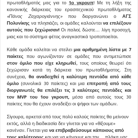
πρωταθλήματός μας για το
1ο γκρουπ
! Με τη λήξη της
κανονικής διάρκειας του ερασιτεχνικού πρωταθλήματος
«Πάνος Ζαχαρογιάννης»
που διοργανώνει ο
ΑΓΣ
Πολυνίκης
να πλησιάζει, οι ομάδες καλούνται
να επιλέξουν
αυτούς που ξεχώρισαν!
Οι
παλιοί
, δώστε… λίγη προσοχή,
μιας και το σύστημα φέτος αναγκαστικά τροποποιείται.
Κάθε ομάδα καλείται να στείλει
μια αριθμημένη λίστα με 7
παίκτες
που αγωνίζονταν σε ομάδες που αντιμετώπισε
στον όμιλο που είχε κληρωθεί
, τους οποίους θεωρεί ότι
ξεχώρισαν κατά τη διάρκεια του πρωταθλήματος. Στη
συνέχεια,
θα αναδειχθεί η καλύτερη πεντάδα από κάθε
όμιλο
(συνολικά 30 παίκτες) και μια
επιτροπή από τους
διοργανωτές θα επιλέξει τις 3 καλύτερες πεντάδες και
τον MVP του 1ου γκρουπ,
μέσα από αυτούς τους 30
παίκτες που θα έχουν αναδείξει οι ψήφοι των ομάδων.
Σίγουρα, αρκετοί από τους πολύ καλούς παίκτες θα μείνουν
εκτός, αλλά η διαδικασία δεν γίνεται για να «θίξουμε»
κανέναν. Γίνεται για
να επιβραβεύσουμε κάποιους από
τους καλύτερους
και για να κάνουμε και την… πλάκα μας,