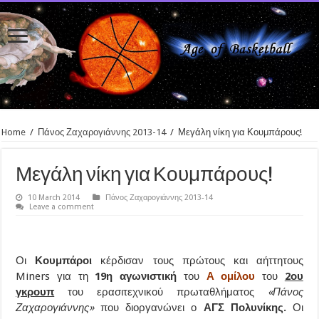
Home
/
Πάνος Ζαχαρογιάννης 2013-14
/
Μεγάλη νίκη για Κουμπάρους!
Μεγάλη νίκη για Κουμπάρους!
10 March 2014
Πάνος Ζαχαρογιάννης 2013-14
Leave a comment
Οι
Κουμπάροι
κέρδισαν τους πρώτους και αήττητους
Miners για τη
19η αγωνιστική
του
Α ομίλου
του
2ου
γκρουπ
του ερασιτεχνικού πρωταθλήματος
«Πάνος
Ζαχαρογιάννης»
που διοργανώνει ο
ΑΓΣ Πολυνίκης.
Οι