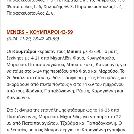
Παρασκευόπουλος Τ. 5 (1), Καρατζάς Μ. 10, Μπιράκος Γ. 6
Φωτόπουλος Γ. 6, Χαλούδης Θ. 3, Παρασκευόπουλος Γ. 4,
Παρασκευόπουλος Δ. 8.
MINERS – ΚΟΥΜΠΑΡΟΙ 43-59
(6-24, 11-29, 28-47, 43-59)
Οι
Κουμπάροι
κέρδισαν τους
Miners
με 43-59. Το ματς
ξεκίνησε με 4-21 από Μιχαηλίδη, Φανό, Κυνηγόπουλο,
Μαρούσο, Παπαπαναγιώτου, Μπουτσικάκη, Καινούργιο, για
να πάμε στο 6-24 της περιόδου από Φανό και Μαρούσο. Το
2ο δεκάλεπτο ήταν σχεδόν… άσφαιρο, με τις δύο ομάδες να
σκοράρουν από πέντε πόντους για το 11-29 του ημιχρόνου
από τους Φράγκο, Παπαδόγιαννη, Ράπτη, Καραγιάννη και
Καινούργιο.
Στο ξεκίνημα της επανάληψης φτάσαμε ως το 16-35 από
Παπαδόγιαννη, Μαρούσο, Μιχαηλίδη, για να πάμε στο 22-
35 από Παπαπαναγιώτου, Τζαβάρα και Παπαδόγιαννη. Ο
τελευταίος με τους Μακροστέργιο και Καραγιάννη έγραψαν