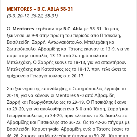
MENTORES – B.C. ABLA 58-31
(9-9, 20-17, 36-22, 58-31)
Οι
Mentores
κέρδισαν την
B.C. Abla
με 58-31. Το ματς
ξεκίνησε με 9-9 στην πρώτη του περίοδο από Πιτσικάλη,
Βασιλειάδη, Σαρρή, Αντωνακόπουλο, Μπελεχάκη και
Σωτηρόπουλο. Αβραμίδης και Τάτσης έκαναν το 13-9, για να
πάμε στην ισοπαλία, 13-13 από Σωτηρόπουλο και
Μπελεχάκη. Ο Σαρρής έκανε το 18-13, για να απαντήσουν
Μπελεχάκης και Κατσάτσος ως το 18-17, πριν τελειώσει το
ημίχρονο ο Γεωργιόπουλος στο 20-17.
Στο ξεκίνημα της επανάληψης ο Σωτηρόπουλος έγραψε το
20-19, για να κάνουν οι Mentores 9-0 από Αβραμίδη,
Σαρρή και Γεωργιόπουλο ως το 29-19. Ο Πιτσικάλης έκανε
το 29-20, για να ακολουθήσει ένα 5-0 από Τάτση, Σαρρή και
Γεωργιόπουλο ως το 34-20, πριν κλείσουν το 3ο δεκάλεπτο
Αβραμίδης και Πιτσικάλης στο 36-22. Ως το 42-26 πήγαμε με
Βασιλειάδη, Καρυστηναίο, Αβραμίδη, ενώ ο Τάτσης έκανε το
46-26. Σαρρής και Μπελεχάκης έκαναν το 50-28, Τάτσης και