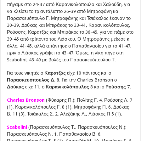
πήγαμε στο 24-37 από Καρανικολόπουλο και Χαλούδη, για
να κλείσει το τριαντάλεπτο 26-39 από Μητροφάνη και
Παρασκευόπουλο Γ. Μητροφάνης και Τσιάκαλος έκαναν το
30-39, Δούκας και Μπιράκος το 33-41, Καρανικολόπουλος,
Ρούσσης, Καρατζάς και Μπιράκος το 36-45, για να πάμε στο
39-45 από τρίποντο του Λιάσκου. Ο Μητροφάνης μείωσε κι
άλλο, 41-45, αλλά απάντησε ο Παπαθανασίου για το 41-47,
πριν ο Λιάσκος γράψει το 43-47. Όμως, η νίκη πήγε στη
Scabolini, 43-49 με βολές του Παρασκευόπουλου Τ.
Για τους νικητές ο
Καρατζάς
είχε 10 πόντους και ο
Παρασκευόπουλος Δ.
8. Για την Charles Bronson ο
Δούκας
είχε 11, ο
Καρανικολόπουλος
8 και ο
Ρούσσης
7.
Charles Bronson
(Φύκαρης Π.): Πολίτης Γ. 4, Ρούσσης Λ. 7
(1), Καρανικολόπουλος Γ. 8 (1), Μητροφάνης Π. 6, Δούκας
Β. 11 (3), Τσιάκαλος Σ. 2, Αλεξάκης Λ., Λιάσκος Π 5 (1).
Scabolini
(Παρασκευόπουλος Τ., Παρασκευόπουλος Ν.):
Παρασκευόπουλος Ν. 1, Παπαθανασίου Β. 6,