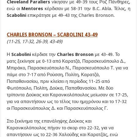
Cleveland Paraliers
νίκησαν με 49-39 τους Ροζ Πάνθηρες,
ενώ οι
Mentores
κέρδισαν με 58-31 την B.C. Abla. Τέλος, η
Scabolini
επικράτησε με 49-43 της Charles Bronson.
CHARLES BRONSON – SCABOLINI 43-49
(11-25, 17-32, 26-39, 43-49)
Η
Scabolini
κέρδισε την
Charles Bronson
με 43-49. Το
ματς ξεκίνησε με 0-13 από Καρατζά, Παρασκευόπουλο Δ.,
Μπιράκο, Παρασκευόπουλο Ν., Παρασκευόπουλο Τ. για να
πάμε στο 7-17 από Ρούσση, Πολίτη, Καρατζά,
Παπαθανασίου, πριν κλείσει η περίοδος 11-25 από
Φωτόπουλο, Πολίτη, Δούκα, Παπαθανασίου. Με δύο
τρίποντα Δούκας και Καρανικολόπουλος μείωσαν σε 17-25,
για να απαντήσουν ως το τέλος του ημιχρόνου και το 17-32
οι Παρασκευόπουλος Δ. και Παρασκευόπουλος Γ.
Στο ξεκίνημα της επανάληψης Δούκας και
Καρανικολόπουλος πήγαν το σκορ στο 22-32, για να
απαντήσουν ως το 22-36 Χαλούδης και Καρατζάς, ενώ