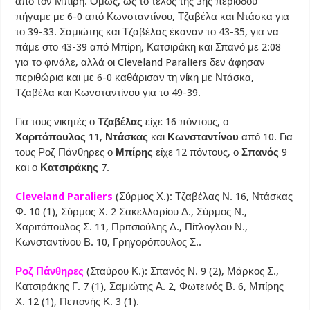
από τον Μπίρη. Όμως, ως το τέλος της 3ης περιόδου
πήγαμε με 6-0 από Κωνσταντίνου, Τζαβέλα και Ντάσκα για
το 39-33. Σαμιώτης και Τζαβέλας έκαναν το 43-35, για να
πάμε στο 43-39 από Μπίρη, Κατσιράκη και Σπανό με 2:08
για το φινάλε, αλλά οι Cleveland Paraliers δεν άφησαν
περιθώρια και με 6-0 καθάρισαν τη νίκη με Ντάσκα,
Τζαβέλα και Κωνσταντίνου για το 49-39.
Για τους νικητές ο
Τζαβέλας
είχε 16 πόντους, ο
Χαριτόπουλος
11,
Ντάσκας
και
Κωνσταντίνου
από 10. Για
τους Ροζ Πάνθηρες ο
Μπίρης
είχε 12 πόντους, ο
Σπανός
9
και ο
Κατσιράκης
7.
Cleveland Paraliers
(Σύρμος Χ.): Τζαβέλας Ν. 16, Ντάσκας
Φ. 10 (1), Σύρμος Χ. 2 Σακελλαρίου Δ., Σύρμος Ν.,
Χαριτόπουλος Σ. 11, Πριτσιούλης Δ., Πίτλογλου Ν.,
Κωνσταντίνου Β. 10, Γρηγορόπουλος Σ..
Ροζ Πάνθηρες
(Σταύρου Κ.): Σπανός Ν. 9 (2), Μάρκος Σ.,
Κατσιράκης Γ. 7 (1), Σαμιώτης Α. 2, Φωτεινός Β. 6, Μπίρης
Χ. 12 (1), Πεπονής Κ. 3 (1).