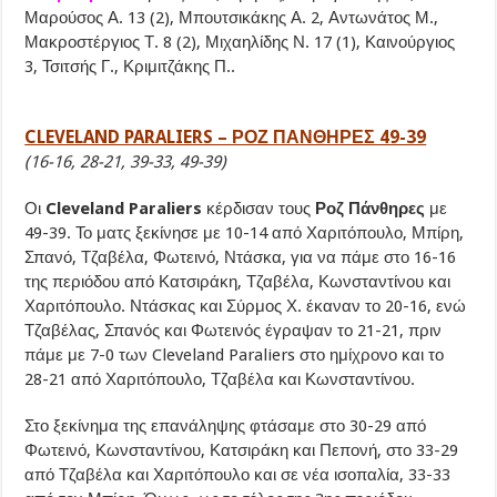
Μαρούσος Α. 13 (2), Μπουτσικάκης Α. 2, Αντωνάτος Μ.,
Μακροστέργιος Τ. 8 (2), Μιχαηλίδης Ν. 17 (1), Καινούργιος
3, Τσιτσής Γ., Κριμιτζάκης Π..
CLEVELAND PARALIERS – ΡΟΖ ΠΑΝΘΗΡΕΣ 49-39
(16-16, 28-21, 39-33, 49-39)
Οι
Cleveland Paraliers
κέρδισαν τους
Ροζ Πάνθηρες
με
49-39. Το ματς ξεκίνησε με 10-14 από Χαριτόπουλο, Μπίρη,
Σπανό, Τζαβέλα, Φωτεινό, Ντάσκα, για να πάμε στο 16-16
της περιόδου από Κατσιράκη, Τζαβέλα, Κωνσταντίνου και
Χαριτόπουλο. Ντάσκας και Σύρμος Χ. έκαναν το 20-16, ενώ
Τζαβέλας, Σπανός και Φωτεινός έγραψαν το 21-21, πριν
πάμε με 7-0 των Cleveland Paraliers στο ημίχρονο και το
28-21 από Χαριτόπουλο, Τζαβέλα και Κωνσταντίνου.
Στο ξεκίνημα της επανάληψης φτάσαμε στο 30-29 από
Φωτεινό, Κωνσταντίνου, Κατσιράκη και Πεπονή, στο 33-29
από Τζαβέλα και Χαριτόπουλο και σε νέα ισοπαλία, 33-33