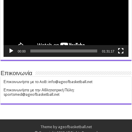
00:00
01:31:17
Επικοινωνία
Επικοινωνήστε με το AoB: info@ageofbasketball.net
Επικοινωνήστε με την Αθλητιατρική Πύλη:
sportsmed@ageofbasketball.net
Theme by ageofbasketball.net