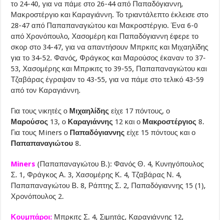
το 24-40, για να πάμε στο 26-44 από Παπαδόγιαννη,
Μακροστέργιο και Καραγιάννη. Το τριαντάλεπτο έκλεισε στο
28-47 από Παπαπαναγιώτου και Μακροστέργιο. Ένα 6-0
από Χρονόπουλο, Χασομέρη και Παπαδόγιαννη έφερε το
σκορ στο 34-47, για να απαντήσουν Μπρκιτς και Μιχαηλίδης
για το 34-52. Φανός, Φράγκος και Μαρούσος έκαναν το 37-
53, Χασομέρης και Μπρικιτς το 39-55, Παπαπαναγιώτου και
Τζαβάρας έγραψαν το 43-55, για να πάμε στο τελικό 43-59
από τον Καραγιάννη.
Για τους νικητές ο
Μιχαηλίδης
είχε 17 πόντους, ο
Μαρούσος
13, ο
Καραγιάννης
12 και ο
Μακροστέργιος
8.
Για τους Miners ο
Παπαδόγιαννης
είχε 15 πόντους και ο
Παπαπαναγιώτου
8.
Miners
(Παπαπαναγιώτου Β.): Φανός Θ. 4, Κυνηγόπουλος
Σ. 1, Φράγκος Α. 3, Χασομέρης Κ. 4, Τζαβάρας Ν. 4,
Παπαπαναγιώτου Β. 8, Ράπτης Σ. 2, Παπαδόγιαννης 15 (1),
Χρονόπουλος 2.
Κουμπάροι:
Μπρκιτς Σ. 4, Σιμητάς, Καραγιάννης 12,