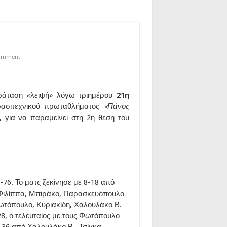
comment
αράταση «λειψή» λόγω τριημέρου
21η
ασιτεχνικού πρωταθλήματος
«Πάνος
, για να παραμείνει στη 2η θέση του
-76. Το ματς ξεκίνησε με 8-18 από
 Φιλίππα, Μπιράκο, Παρασκευόπουλο
Φωτόπουλο, Κυριακίδη, Χαλουλάκο Β.
8, ο τελευταίος με τους Φωτόπουλο
4-36 από Χαλουλάκο Β., Τσίγκα,