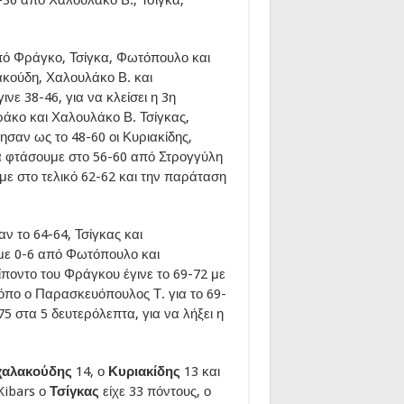
πό Φράγκο, Τσίγκα, Φωτόπουλο και
ακούδη, Χαλουλάκο Β. και
ε 38-46, για να κλείσει η 3η
άκο και Χαλουλάκο Β. Τσίγκας,
σαν ως το 48-60 οι Κυριακίδης,
α φτάσουμε στο 56-60 από Στρογγύλη
ε στο τελικό 62-62 και την παράταση
 το 64-64, Τσίγκας και
 με 0-6 από Φωτόπουλο και
ίποντο του Φράγκου έγινε το 69-72 με
όπο ο Παρασκευόπουλος Τ. για το 69-
5 στα 5 δευτερόλεπτα, για να λήξει η
χαλακούδης
14, ο
Κυριακίδης
13 και
 Kibars ο
Τσίγκας
είχε 33 πόντους, ο