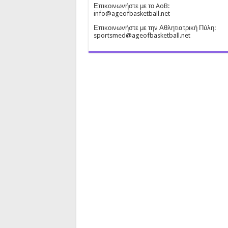
Επικοινωνήστε με το AoB:
info@ageofbasketball.net
Επικοινωνήστε με την Αθλητιατρική Πύλη:
sportsmed@ageofbasketball.net