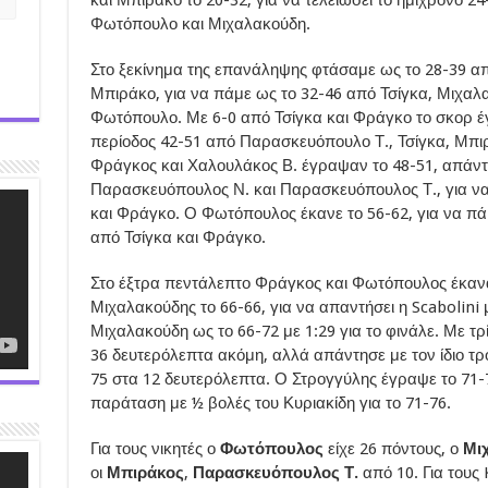
Φωτόπουλο και Μιχαλακούδη.
Στο ξεκίνημα της επανάληψης φτάσαμε ως το 28-39 α
Μπιράκο, για να πάμε ως το 32-46 από Τσίγκα, Μιχαλ
Φωτόπουλο. Με 6-0 από Τσίγκα και Φράγκο το σκορ έγιν
περίοδος 42-51 από Παρασκευόπουλο Τ., Τσίγκα, Μπιρ
Φράγκος και Χαλουλάκος Β. έγραψαν το 48-51, απάντη
Παρασκευόπουλος Ν. και Παρασκευόπουλος Τ., για ν
και Φράγκο. Ο Φωτόπουλος έκανε το 56-62, για να πάμ
από Τσίγκα και Φράγκο.
Στο έξτρα πεντάλεπτο Φράγκος και Φωτόπουλος έκαναν
Μιχαλακούδης το 66-66, για να απαντήσει η Scabolini
Μιχαλακούδη ως το 66-72 με 1:29 για το φινάλε. Με τρ
36 δευτερόλεπτα ακόμη, αλλά απάντησε με τον ίδιο τρ
75 στα 12 δευτερόλεπτα. Ο Στρογγύλης έγραψε το 71-7
παράταση με ½ βολές του Κυριακίδη για το 71-76.
Για τους νικητές ο
Φωτόπουλος
είχε 26 πόντους, ο
Μι
οι
Μπιράκος
,
Παρασκευόπουλος Τ.
από 10. Για τους