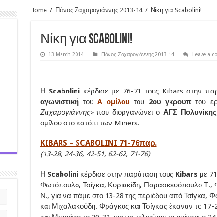
Home
/
Πάνος Ζαχαρογιάννης 2013-14
/
Νίκη για Scabolini!
Νίκη για Scabolini!
13 March 2014
Πάνος Ζαχαρογιάννης 2013-14
Leave a 
Η
Scabolini
κέρδισε με 76-71 τους Kibars στην π
αγωνιστική
του
A ομίλου
του
2ου γκρουπ
του ερ
Ζαχαρογιάννης»
που διοργανώνει ο
ΑΓΣ Πολυνίκης
ομίλου στο κατόπι των Miners.
KIBARS – SCABOLINI 71-76παρ.
(13-28, 24-36, 42-51, 62-62, 71-76)
Η
Scabolini
κέρδισε στην παράταση τους
Kibars
με 71
Φωτόπουλο, Τσίγκα, Κυριακίδη, Παρασκευόπουλο Τ.,
Ν., για να πάμε στο 13-28 της περιόδου από Τσίγκα, 
και Μιχαλακούδη. Φράγκος και Τσίγκας έκαναν το 17-2
και Μπιράκο το 20-32, για να τελειώσει το ημίχρονο 2