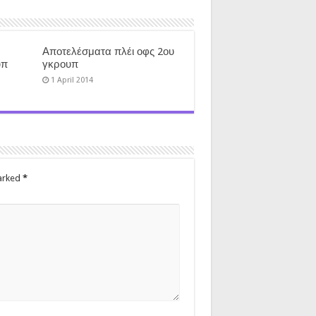
Αποτελέσματα πλέι οφς 2ου
υπ
γκρουπ
1 April 2014
marked
*