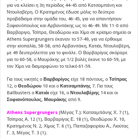
για να κλείσει η 3η περίοδος 44-45 από Κατσαμπάνη και
Ντουλαβέρη. Ο Κρατημένος έδωσε μόλις το δεύτερο
προβάδισμα στην ομάδα του, 46-45, για να απαντήσουν
Σοφιανόπουλος και Αρβανιτάκης ως το 46-49. Με 11-0 από
Βαρβαριγο, Τσίπρα, Θεοδώρου και Χίμο σε κρίσιμο σημείο οι
Athens Supergrungers έκαναν το 57-49, για να έρθουμε
στην ισοπαλία, 58-58, από Αρβανιτάκη, Κατιάι, Ντουλαβέρη,
με 49 δευτερόλεπτα για το φινάλε. Ο Βαρβαρίγος σκόραρε
για το 60-58, ο Μαυράκης με 1/2 βολές έκανε το 60-59, με
τον Χίμο να διαμορφώνει το τελικό 61-59.
Για τους νικητές ο
Βαρβαρίγος
είχε 18 πόντους, ο
Τσίπρας
12, ο
Θεοδώρου
10 και ο
Κατσαμπάνης
7. Για τους
Ballbusters ο
Κατιάι
είχε 16, ο
Ντουλαβέρης
14 και οι
Σοφιανόπουλος
,
Μαυράκης
από 9.
Athens Supergrungers
(Μέγας Τ.): Κατσαμπάνης Χ. 7 (1),
Τσίπρας Α. 12 (1), Βαρβαρίγος Ε. 18 (1), Θεοδώρου Χ. 10,
Κρατημένος Ν. 2, Χίμος Τ. 6 (1), Παπαζαφειρίου Α., Λιούτας
Γ. 3, Μέγας Τ. 3 (1).