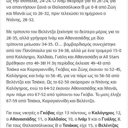
ως την ισοπαλία, 24-24. Ο Ινάμ σκόραρε για το 26-24, για
να απαντήσουν ξανά οι Θαλασσόλυκοι Β με 0-8 από Ζώη
και Μανάι ως το 26-32, πριν τελειώσει το ημίχρονο ο
Ντάνης, 28-32.
Με τρίποντο του Βελέντζα ξεκίνησε το δεύτερο μέρος για το
28-35, αλλά γρήγορα Ινάμ και Αθανασιάδης με δύο
τρίποντα μείωσαν 34-35. Ο… βομβαρδισμός συνεχίστηκε
από τον Πανόπουλο για το 34-38, αλλά με ένα τρομερό 15-0
από Καλόγηρο, Χαλδαίο, Γυάλη και Αθανασιάδη οι All Stars
βρέθηκαν στο 49-38! Η 3η περίοδος έκλεισε 49-43 από
Τσιάκα και Καραγιαννίδη. Γκόβας και Ζώης έκαναν το 52-45,
Καλόγηρος και Ινάμ το 56-45, για να πάμε ως το 56-50 από
Βελέντζα και Τσιάκα. Ως το 62-50 σκόραραν οι Ντάνης και
Καλόγηρος, ενώ το 64-52 έκαναν Αθανασιάδης και Μανάι,
πριν πάμε στο 67-52 από τρίποντο του Γκόβα. Το ματς έληξε
67-59 από Τσιάκα, Καραγιαννίδη και Βελέντζα.
Για τους νικητές ο
Γκόβας
είχε 13 πόντους, ο
Καλόγηρος
12,
ο
Αθανασιάδης
11, ο
Χαλδαίος
10, ο
Ινάμ
9 και ο
Γυάλης
8.
Για τους Θαλασσόλυκους Β ο
Τσιάκας
είχε 15, ο
Βελέντζας