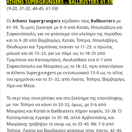
ATHENS SUPERGRUNGERS – BALLBUSTERS 61-59
(9-20, 31-32, 44-45, 61-59)
Οι
Athens Supergrungers
κέρδισαν τους
Ballbusters
με
61-59. Το ματς ξεκίνησε με 0-9 από Κατιάι, Ντουλαβέρη και
Σοφιανόπουλο, για να φτάσουμε στο κλείσιμο της περιόδου
και το 9-20 από Βαρβαρίγο, Κατιάι, Τσίπρα, Ντουλαβέρη.
Θεοδώρου και Τριμπόνιας έκαναν το 11-23, ο πρώτος
μείωσε και σε 15-23, για να πάμε ως το 18-25 από
Τριμπόνια και Κατσαμπάνη. Ακολούθησε ένα 0-7 από
Σοφιανόπουλο και Μαυράκη ως το 18-32, πριν απαντήσουν
οι Athens Supergrungers με εντυπωσιακό 13-0 ως το τέλος
του ημιχρόνου και το 31-32, από Λιούτα, Τσίπρα, Βαρβαρίγο,
Χίμο και Μέγα.
Το σερί τους συνεχίστηκε και στο ξεκίνημα της επανάληψης,
με τον Τσίπρα να κάνει το 33-32, όμως, με 0-6 από
Μαυράκη και Κατιάι οι Ballbusters πήραν κεφάλι, 33-38. Ο
Κατσαμπάνης έγραψε το 35-38, αλλά Αρβανιτάκης και
Μαυράκης τράβηξαν το σκορ ως το 35-43. Με 7-0 από
Τσίπρα, Λιούτα και Βαρβαρίγο φτάσαμε στον πόντο, 42-43,