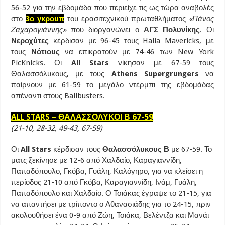
56-52 για την εβδομάδα που περιείχε τις ως τώρα αναβολές
στο
3ο γκρουπ
του ερασιτεχνικού πρωταθλήματος
«Πάνος
Ζαχαρογιάννης»
που διοργανώνει ο
ΑΓΣ Πολυνίκης
. Οι
Νεροχύτες
κέρδισαν με 96-45 τους Halia Mavericks, με
τους
Νότιους
να επικρατούν με 74-46 των New York
PicKnicks. Οι
All Stars
νίκησαν με 67-59 τους
Θαλασσόλυκους, με τους
Athens Supergrungers
να
παίρνουν με 61-59 το μεγάλο ντέρμπι της εβδομάδας
απέναντι στους Ballbusters.
ALL STARS – ΘΑΛΑΣΣΟΛΥΚΟΙ Β 67-59
(21-10, 28-32, 49-43, 67-59)
Οι
All Stars
κέρδισαν τους
Θαλασσόλυκους Β
με 67-59. Το
ματς ξεκίνησε με 12-6 από Χαλδαίο, Καραγιαννίδη,
Παπαδόπουλο, Γκόβα, Γυάλη, Καλόγηρο, για να κλείσει η
περίοδος 21-10 από Γκόβα, Καραγιαννίδη, Ινάμ, Γυάλη,
Παπαδόπουλο και Χαλδαίο. Ο Τσιάκας έγραψε το 21-15, για
να απαντήσει με τρίποντο ο Αθανασιάδης για το 24-15, πριν
ακολουθήσει ένα 0-9 από Ζώη, Τσιάκα, Βελέντζα και Μανάι