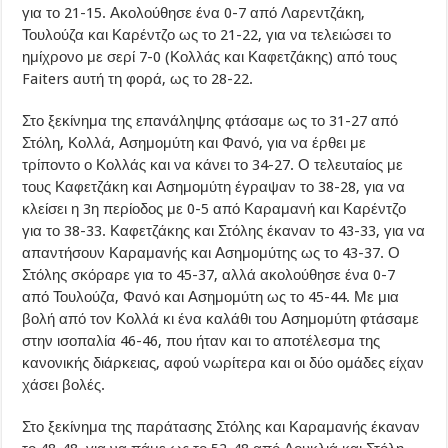
για το 21-15. Ακολούθησε ένα 0-7 από Λαρεντζάκη,
Τουλούζα και Καρέντζο ως το 21-22, για να τελειώσει το
ημίχρονο με σερί 7-0 (Κολλάς και Καφετζάκης) από τους
Faiters αυτή τη φορά, ως το 28-22.
Στο ξεκίνημα της επανάληψης φτάσαμε ως το 31-27 από
Στόλη, Κολλά, Ασημομύτη και Φανό, για να έρθει με
τρίποντο ο Κολλάς και να κάνει το 34-27. Ο τελευταίος με
τους Καφετζάκη και Ασημομύτη έγραψαν το 38-28, για να
κλείσει η 3η περίοδος με 0-5 από Καραμανή και Καρέντζο
για το 38-33. Καφετζάκης και Στόλης έκαναν το 43-33, για να
απαντήσουν Καραμανής και Ασημομύτης ως το 43-37. Ο
Στόλης σκόραρε για το 45-37, αλλά ακολούθησε ένα 0-7
από Τουλούζα, Φανό και Ασημομύτη ως το 45-44. Με μια
βολή από τον Κολλά κι ένα καλάθι του Ασημομύτη φτάσαμε
στην ισοπαλία 46-46, που ήταν και το αποτέλεσμα της
κανονικής διάρκειας, αφού νωρίτερα και οι δύο ομάδες είχαν
χάσει βολές.
Στο ξεκίνημα της παράτασης Στόλης και Καραμανής έκαναν