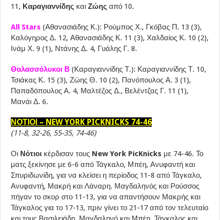
11,
Καραγιαννίδης
και
Ζώης
από 10.
All Stars
(Αθανασιάδης Κ.): Ρούμπος Χ., Γκόβας Π. 13 (3),
Καλόγηρος Δ. 12, Αθανασιάδης Κ. 11 (3), Χαλδαίος Κ. 10 (2),
Ινάμ Χ. 9 (1), Ντάνης Δ. 4, Γυάλης Γ. 8.
Θαλασσόλυκοι Β
(Καραγιαννίδης Τ.): Καραγιαννίδης Τ. 10,
Τσιάκας Κ. 15 (3), Ζώης Θ. 10 (2), Πανόπουλος Α. 3 (1),
Παπαδόπουλος Α. 4, Μαλτέζος Δ., Βελέντζας Γ. 11 (1),
Μανάι Δ. 6.
ΝΟΤΙΟΙ – NEW YORK PICKNICKS 74-46
(11-8, 32-26, 55-35, 74-46)
Οι
Νότιοι
κέρδισαν τους
New York PicKnicks
με 74-46. Το
ματς ξεκίνησε με 6-6 από Τάγκαλο, Μπέη, Ανυφαντή και
Σπυριδωνίδη, για να κλείσει η περίοδος 11-8 από Τάγκαλο,
Ανυφαντή, Μακρή και Λάναρη. Μαγδαληνός και Ρούσσος
πήγαν το σκορ στο 11-13, για να απαντήσουν Μακρής και
Τάγκαλος για το 17-13, πριν γίνει το 21-17 από τον τελευταίο
και τους Βασιλειάδη, Μαγδαληνό και Μπέη. Τάγκαλος και