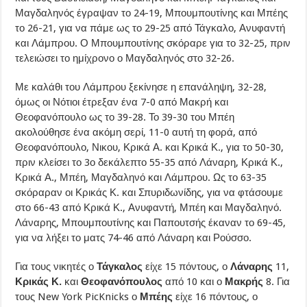
Μαγδαληνός έγραψαν το 24-19, Μπουμπουτίνης και Μπέης
το 26-21, για να πάμε ως το 29-25 από Τάγκαλο, Ανυφαντή
και Λάμπρου. Ο Μπουμπουτίνης σκόραρε για το 32-25, πριν
τελειώσει το ημίχρονο ο Μαγδαληνός στο 32-26.
Με καλάθι του Λάμπρου ξεκίνησε η επανάληψη, 32-28,
όμως οι Νότιοι έτρεξαν ένα 7-0 από Μακρή και
Θεοφανόπουλο ως το 39-28. Το 39-30 του Μπέη
ακολούθησε ένα ακόμη σερί, 11-0 αυτή τη φορά, από
Θεοφανόπουλο, Νικου, Κρικά Α. και Κρικά Κ., για το 50-30,
πριν κλείσει το 3ο δεκάλεπτο 55-35 από Λάναρη, Κρικά Κ.,
Κρικά Α., Μπέη, Μαγδαληνό και Λάμπρου. Ως το 63-35
σκόραραν οι Κρικάς Κ. και Σπυριδωνίδης, για να φτάσουμε
στο 66-43 από Κρικά Κ., Ανυφαντή, Μπέη και Μαγδαληνό.
Λάναρης, Μπουμπουτίνης και Παπουτσής έκαναν το 69-45,
για να λήξει το ματς 74-46 από Λάναρη και Ρούσσο.
Για τους νικητές ο
Τάγκαλος
είχε 15 πόντους, ο
Λάναρης
11,
Κρικάς Κ.
και
Θεοφανόπουλος
από 10 και ο
Μακρής
8. Για
τους New York PicKnicks ο
Μπέης
είχε 16 πόντους, ο