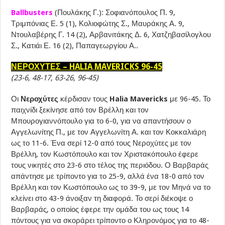
Ballbusters
(Πουλάκης Γ.): Σοφιανόπουλος Π. 9,
Τριμπόνιας Ε. 5 (1), Κολιοφώτης Σ., Μαυράκης Α. 9,
Ντουλαβέρης Γ. 14 (2), Αρβανιτάκης Δ. 6, Χατζηβασίλογλου
Σ., Κατιάι Ε. 16 (2), Παπαγεωργίου Α..
ΝΕΡΟΧΥΤΕΣ – HALIA MAVERICKS 96-45
(23-6, 48-17, 63-26, 96-45)
Οι
Νεροχύτες
κέρδισαν τους
Halia Mavericks
με 96-45. Το
παιχνίδι ξεκίνησε από τον Βρέλλη και τον
Μπουρογιαννόπουλο για το 6-0, για να απαντήσουν ο
Αγγελωνίτης Π., με τον Αγγελωνίτη Α. και τον Κοκκαλιάρη
ως το 11-6. Ένα σερί 12-0 από τους Νεροχύτες με τον
Βρέλλη, τον Κωστόπουλο και τον Χριστακόπουλο έφερε
τους νικητές στο 23-6 στο τέλος της περιόδου. Ο Βαρβαράς
απάντησε με τρίποντο για το 25-9, αλλά ένα 18-0 από τον
Βρέλλη και τον Κωστόπουλο ως το 39-9, με τον Μηνά να το
κλείνει στο 43-9 άνοιξαν τη διαφορά. Το σερί διέκοψε ο
Βαρβαράς, ο οποίος έφερε την ομάδα του ως τους 14
πόντους για να σκοράρει τρίποντο ο Κληρονόμος για το 48-