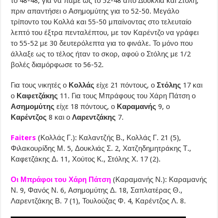
το 48-48, για να πάμε ως το 52-48 από Δουκλιά και Στόλη,
πριν απαντήσει ο Ασημομύτης για το 52-50. Μεγάλο
τρίποντο του Κολλά και 55-50 μπαίνοντας στο τελευταίο
λεπτό του έξτρα πενταλέπτου, με τον Καρέντζο να γράφει
το 55-52 με 30 δευτερόλεπτα για το φινάλε. Το μόνο που
άλλαξε ως το τέλος ήταν το σκορ, αφού ο Στόλης με 1/2
βολές διαμόρφωσε το 56-52.
Για τους νικητές ο
Κολλάς
είχε 21 πόντους, ο
Στόλης
17 και
ο
Καφετζάκης
11. Για τους Μπράφους του Χάρη Πάτση ο
Ασημομύτης
είχε 18 πόντους, ο
Καραμανής
9, ο
Καρέντζος
8 και ο
Λαρεντζάκης
7.
Faiters
(Κολλάς Γ.): Καλαντζής Β., Κολλάς Γ. 21 (5),
Φιλακουρίδης Μ. 5, Δουκλιάς Σ. 2, Χατζηδημητράκης Τ.,
Καφετζάκης Δ. 11, Χούτος Κ., Στόλης Χ. 17 (2).
Οι Μπράφοι του Χάρη Πάτση
(Καραμανής Ν.): Καραμανής
Ν. 9, Φανός Ν. 6, Ασημομύτης Δ. 18, Σαπλατέρας Θ.,
Λαρεντζάκης Β. 7 (1), Τουλούζας Φ. 4, Καρέντζος Λ. 8.