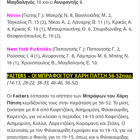
Μαγδαληνός
10 και ο
Ανυφαντής
8.
Νότιοι
(Γιώτης Γ.): Μακρής Ν. 8, Βασιλειάδης Μ. 2,
Τάγκαλος Π. 15 (2), Νίκου Α. 2, Λάναρης Β. 11 (1), Κρικάς Α.
4, Κρικάς Κ. 10 (1), Μπουμπουτίνης Θ. 6, Σπυριδωνίδης Α. 6,
Θεοφανόπουλος Ε. 10 (2).
New York PicKnicks
(Παπουτσής Γ.): Παπουτσής Γ. 2,
Ρούσσος Ι. 4 (1), Ανυφαντής Γ. 8, Λάμπρου Μ. 6, Μπέης Ν.
16 (1), Χρονόπουλος Β., Μαγδαληνός Ε. 10.
FAITERS – ΟΙ ΜΠΡΑΦΟΙ ΤΟΥ ΧΑΡΗ ΠΑΤΣΗ 56-52παρ.
(14-13, 28-22, 38-33, 46-46, 56-52)
Οι
Faiters
έσπασαν το αήττητο των
Μπράφων του Χάρη
Πάτση
κερδίζοντάς τους στην παράταση με 56-52. Το ματς
ξεκίνησε με 8-6 από Καφετζάκη, Ασημομύτη, Φιλακουρίδη,
Καρέντζο, για να κλείσει η περίοδος 14-13 από Καφετζάκη,
Ασημομύτη, Κολλά, Λαρεντζάκη, Καραμανή και Στόλη. Ο
τελευταίος με τον Φιλακουρίδη έγραψαν και το 19-13, για να
απαντήσει ο Φανός για το 19-15, όπως και ο Φιλακουρίδης