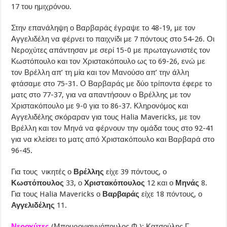
17 του ημιχρόνου.
Στην επανάληψη ο Βαρβαράς έγραψε το 48-19, με τον
Αγγελιδέλη να φέρνει το παιχνίδι με 7 πόντους στο 54-26. Οι
Νεροχύτες απάντησαν με σερί 15-0 με πρωταγωνιστές τον
Κωστόπουλο και τον Χριστακόπουλο ως το 69-26, ενώ με
τον Βρέλλη απ’ τη μία και τον Μανούσο απ’ την άλλη
φτάσαμε στο 75-31. Ο Βαρβαράς με δύο τρίποντα έφερε το
ματς στο 77-37, για να απαντήσουν ο Βρέλλης με τον
Χριστακόπουλο με 9-0 για το 86-37. Κληρονόμος και
Αγγελιδέλης σκόραραν για τους Halia Mavericks, με τον
Βρέλλη και τον Μηνά να φέρνουν την ομάδα τους στο 92-41
για να κλείσει το ματς από Χριστακόπουλο και Βαρβαρά στο
96-45.
Για τους νικητές ο
Βρέλλης
είχε 39 πόντους, ο
Κωστόπουλος
33, ο
Χριστακόπουλος
12 και ο
Μηνάς
8.
Για τους Halia Mavericks ο
Βαρβαράς
είχε 18 πόντους, ο
Αγγελιδέλης
11.
Νεροχύτες
(Μπουρογιαννόπουλος Φ.): Κατσούλης Γ.,