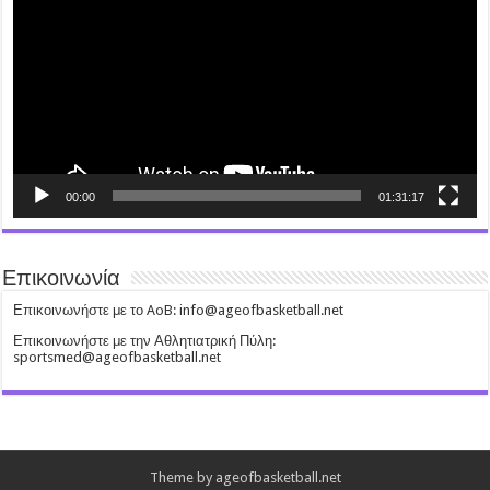
00:00
01:31:17
Επικοινωνία
Επικοινωνήστε με το AoB: info@ageofbasketball.net
Επικοινωνήστε με την Αθλητιατρική Πύλη:
sportsmed@ageofbasketball.net
Theme by ageofbasketball.net