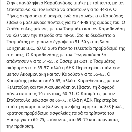
Στην επανάληψη ο Καραθανάσης μπήκε με τρίποντο, με τον
Σταθόπουλο και τον Εσσέρ να απαντούν για το 44-39. Ο
Ρήγος σκόραρε από μακριά, ενώ στη συνέχεια ο Καρούσος
έβαλε 6 μαζεμένους πόντους για το 44-48 της ομάδας του. Ο
Σταθόπουλος μείωσε, με τον Τσαμμάτο και τον Καραθανάση
να κλείνουν την περίοδο στο 48-50. Στο 4ο δεκάλεπτο ο
Τσαμμάτος με τρίποντο έγραψε το 51-50 για τη Saint
Longinus B.C., αλλά αυτό ήταν το τελευταίο προβάδισμά της
στο ματς. Ο Καραθανάσης με τον Γεωργακόπουλο
απάντησαν για το 51-55, ο Εσσέρ μείωσε, ο Τσαμμάτος
σκόραρε για το 55-57, αλλά η ΑΕΚ Περιστερίου απάντησε
με τον Ακουμιανάκη και τον Καρούσο για το 55-63. Ο
Κασιμάτης μείωσε σε 60-65, αλλά ο Καραθανάσης με τον
Κελεπούρη και τον Ακουμιανάκη ανέβασαν τη διαφορά
πάνω από τους 10 πόντους, 60-71. Ο Κασιμάτης με τον
Σταθόπουλο μείωσαν σε 66-73, αλλά η ΑΕΚ Περιστερίου
από τη γραμμή των βολών ήταν ψύχραιμη και με 8/8 βολές
κράτησε προβάδισμα ασφαλείας παρά το τρίποντο του
Εσσέρ για το 69-75, φτάνοντας στο 69-79 και παίρνοντας
την πρόκριση.