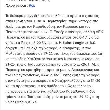
(17-22, 39-32, 48-50, 70-79)
(Σκορ σειράς:
0-2
)
Το δεύτερο παιχνίδι έμοιαζε πολύ με το πρώτο της σειράς
στην εξέλιξή του. Η
ΑΕΚ Περιστερίου
πήρε διαφορά στο
ξεκίνημα, με τον Καραθανάση, τον Καρούσο και τον
Πετσανά έφτασε στο 2-12. Ο Εσσέρ απάντησε, αλλά η ΑΕΚ
Περιστερίου με τον Καραθανάση έφτασε στο 6-17, για να
γράψει ο ίδιος το 8-20 λίγο μετά. Η
Saint Longinus B.C.
άρχησε να ψαλιδίζει τη διαφορά, ο Κασιμάτης με τον
Μολυβάτο μείωσαν σε 17-22 στο τέλος του δεκαλέπτου. Στη
2η περίοδο ο Χατζηνικολάου με τον Κασιμάτη μείωσαν σε
21-25, ενώ ο Τσαμμάτος έφερε το ματς στο 23-26. Η ΑΕΚ
Περιστερίου κρατήθηκε μπροστά με τον Ακουμιανάκη και
τον Γεωργακόπουλο, αλλά ο Τσαμμάτος έριξε τη διαφορά
στον πόντο για να σκοράρει ο Χατζηνικολάου για το 31-30
και το προσπέρασμα της ομάδας του. Ως το τέλος του
ημιχρόνου, μετά από ένα καλάθι του Καραθανάση, δύο
τρίποντα του Τσαμμάτου έφεραν το ματς στο 39-32 για τη
Saint Longinus B.C..