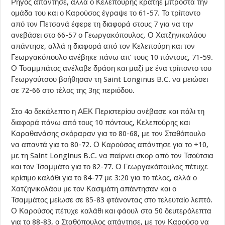
Ρήγος απάντησε, αλλά ο Κελεπούρης κράτηε μπροστά την
ομάδα του και ο Καρούσος έγραψε το 61-57. Το τρίποντο
από τον Πετσανά έφερε τη διαφορά στους 7 για να την
ανεβάσει στο 66-57 ο Γεωργακόπουλος. Ο Χατζηνικολάου
απάντησε, αλλά η διαφορά από τον Κελεπούρη και τον
Γεωργακόπουλο ανέβηκε πάνω απ’ τους 10 πόντους, 71-59.
Ο Τσαμμπάτος ανέλαβε δράση και μαζί με ένα τρίποντο του
Γεωργούτσου βοήθησαν τη Saint Longinus B.C. να μειώσει
σε 72-66 στο τέλος της 3ης περιόδου.
Στο 4ο δεκάλεπτο η ΑΕΚ Περιστερίου ανέβασε και πάλι τη
διαφορά πάνω από τους 10 πόντους, Κελεπούρης και
Καραθανάσης σκόραραν για το 80-68, με τον Σταθόπουλο
να απαντά για το 80-72. Ο Καρούσος απάντησε για το +10,
με τη Saint Longinus B.C. να παίρνει σκορ από τον Τσούτσια
και τον Τσαμμάτο για το 82-77. Ο Γεωργακόπουλος πέτυχε
κρίσιμο καλάθι για το 84-77 με 3:20 για το τέλος, αλλά ο
Χατζηνικολάου με τον Κασιμάτη απάντησαν και ο
Τσαμμάτος μείωσε σε 85-83 φτάνοντας στο τελευταίο λεπτό.
Ο Καρούσος πέτυχε καλάθι και φάουλ στα 50 δευτερόλεπτα
για το 88-83, ο Σταθόπουλος απάντησε, με τον Καρούσο να