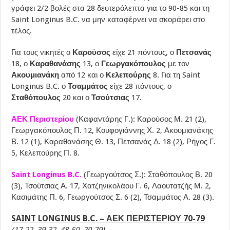
γράφει 2/2 βολές στα 28 δευτερόλεπτα για το 90-85 και τη
Saint Longinus B.C. να μην καταφέρνει να σκοράρει στο
τέλος.
Για τους νικητές ο
Καρούσος
είχε 21 πόντους, ο
Πετσανάς
18, ο
Καραθανάσης
13, ο
Γεωργακόπουλος
με τον
Ακουμιανάκη
από 12 και ο
Κελεπούρης
8. Για τη Saint
Longinus B.C. ο
Τσαμμάτος
είχε 28 πόντους, ο
Σταθόπουλος
20 και ο
Τσούτσιας
17.
ΑΕΚ Περιστερίου
(Καφαντάρης Γ.): Καρούσος Μ. 21 (2),
Γεωργακόπουλος Π. 12, Κουφογιάννης Χ. 2, Ακουμιανάκης
Β. 12 (1), Καραθανάσης Θ. 13, Πετσανάς Δ. 18 (2), Ρήγος Γ.
5, Κελεπούρης Π. 8.
Saint Longinus B.C.
(Γεωργούτσος Σ.): Σταθόπουλος Β. 20
(3), Τσούτσιας Α. 17, Χατζηνικολάου Γ. 6, Λαουτατζής Μ. 2,
Κασιμάτης Π. 6, Γεωργούτσος Σ. 6 (2), Τσαμμάτος Α. 28 (3).
SAINT LONGINUS B.C. – ΑΕΚ ΠΕΡΙΣΤΕΡΙΟΥ 70-79