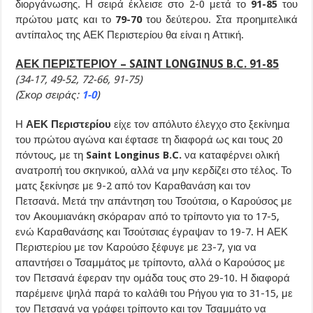
διοργάνωσης. Η σειρά έκλεισε στο 2-0 μετά το
91-85
του
πρώτου ματς και το
79-70
του δεύτερου. Στα προημιτελικά
αντίπαλος της ΑΕΚ Περιστερίου θα είναι η Αττική.
ΑΕΚ ΠΕΡΙΣΤΕΡΙΟΥ – SAINT LONGINUS B.C. 91-85
(34-17, 49-52, 72-66, 91-75)
(Σκορ σειράς:
1-0
)
Η
ΑΕΚ Περιστερίου
είχε τον απόλυτο έλεγχο στο ξεκίνημα
του πρώτου αγώνα και έφτασε τη διαφορά ως και τους 20
πόντους, με τη
Saint Longinus B.C.
να καταφέρνει ολική
ανατροπή του σκηνικού, αλλά να μην κερδίζει στο τέλος. Το
ματς ξεκίνησε με 9-2 από τον Καραθανάση και τον
Πετσανά. Μετά την απάντηση του Τσούτσια, ο Καρούσος με
τον Ακουμιανάκη σκόραραν από το τρίποντο για το 17-5,
ενώ Καραθανάσης και Τσούτσιας έγραψαν το 19-7. Η ΑΕΚ
Περιστερίου με τον Καρούσο ξέφυγε με 23-7, για να
απαντήσει ο Τσαμμάτος με τρίποντο, αλλά ο Καρούσος με
τον Πετσανά έφεραν την ομάδα τους στο 29-10. Η διαφορά
παρέμεινε ψηλά παρά το καλάθι του Ρήγου για το 31-15, με
τον Πετσανά να γράφει τρίποντο και τον Τσαμμάτο να