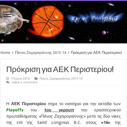
Home
/
Πάνος Ζαχαρογιάννης 2013-14
/
Πρόκριση για ΑΕΚ Περιστερίου!
Πρόκριση για ΑΕΚ Περιστερίου!
19 June 2014
Πάνος Ζαχαρογιάννης 2013-14
Leave a comment
Η
ΑΕΚ Περιστερίου
πήρε το εισιτήριο για την οκτάδα των
Playoffs
του
1ου γκρουπ
του ερασιτεχνικού
πρωταθλήματος
«Πάνος Ζαχαρογιάννης»
μετά τις δύο νίκες
της επί της Saint Longinus B.C. στους
«16»
της