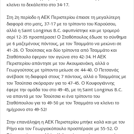
κλείνει το δεκάλεπτο στο 34-17.
Στη 2η περίοδο η ΑΕΚ Περιστερίου έπιασε τη μεγαλύτερη
διαφορά στο ματς, 37-17 με το τρίποντο του Καρούσου,
αλλά η Saint Longinus B.C. αφυπνίστηκε και με τρομερό
σερί 12-35 προσπέρασε! Ο Σταθόπουλος έδωσε το σύνθημα
με 6 μαζεμένους πόντους, με τον Τσαμμάτο να μειώνει σε
41-26. Ο Τσούτσιας και δύο τρίποντα από Τσαμμάτο και
Σταθόπουλο έφεραν τον αγώνα στο 42-34. Η ΑΕΚ
Περιστερίου απάντησε με τον Ακουμιανάκη, αλλά ο
Γεωργούτσος με τρίποντο μείωσε σε 44-40. Ο Πετσανάς
ανέβασε τη διαφορά στους 7 πόντους, αλλά ο Τσαμμάτος με
τον Τσούτσια σκόραραν για το 47-45. Ο Κουφογιάννης
έφερε την ομάδα του στο 49-45, με τη Saint Longinus B.C.
να απαντά με τον Τσούτσια κι ένα τρίποντο του
Σταθόπουλου για το 49-50 με τον Τσαμμάτο να κλείνει το
ημίχρονο στο 49-52!
Στην επανάληψη η ΑΕΚ Περιστερίου μπήκε καλά και με τον
Ρήγο και τον Γεωργακόπουλο προσπέρασε με 55-52. Ο